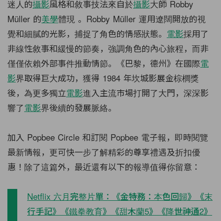
迷人的
攝影
風格和敘事技法來自於
攝影
大師 Robby
Müller 的
美學
體現 。Robby Müller 運用遼闊開放的視
覺和細膩的光影，捕捉了角色的情感狀態。
電影
採用了
非線性敘事和緩慢的節奏，強調角色的內心旅程，而非
僅僅依賴外部事件推動情節。《巴黎，德州》在國際
電
影
界取得巨大成功，獲得 1984 年坎城影展金棕櫚獎
後，為更多獨立
電影
進入主流市場打開了大門，深深影
響了
電影
界後續的發展脈絡。
加入
Popbee Circle
和訂閱
Popbee
電子報，即時閱覽
最新情報，更可快一步了解精彩的尊享禮遇及折扣優
惠！除了這篇外，最近還有以下的報導值得你留意：
Netflix 六月完整片單：《金特務：本色回歸》《末
行手記》《鐵拳教育》《甜木蘭5》《降世神通2》