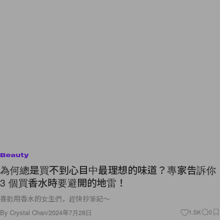
Beauty
為何總是買不到心目中最理想的味道？專家告訴你
3 個買香水時要避開的地雷！
喜歡用香水的女生們，趕快抄筆記～
By
Crystal Chan
/
2024年7月28日
1.5K
0