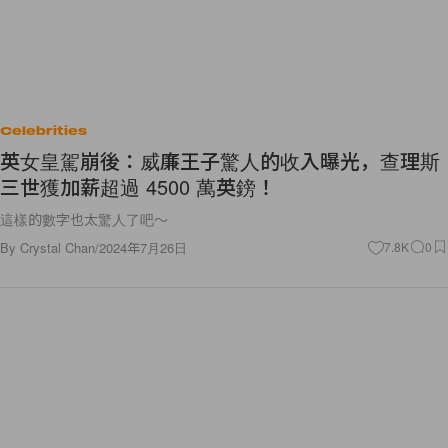
Celebrities
英女皇駕崩後：威廉王子驚人的收入曝光，查理斯
三世獲加薪超過 4500 萬英鎊！
這樣的數字也太驚人了吧～
By
Crystal Chan
/
2024年7月26日
7.8K
0