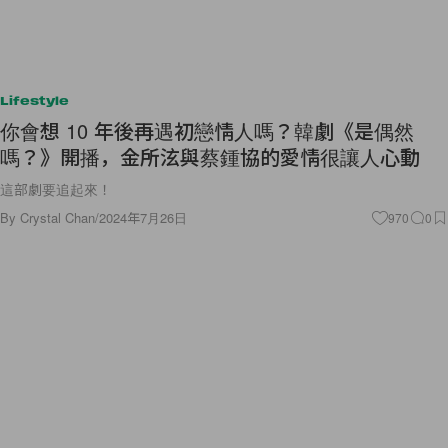
Lifestyle
你會想 10 年後再遇初戀情人嗎？韓劇《是偶然
嗎？》開播，金所泫與蔡鍾協的愛情很讓人心動
這部劇要追起來！
By
Crystal Chan
/
2024年7月26日
970
0