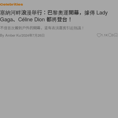
Celebrities
塞納河畔浪漫舉行：巴黎奧運開幕，據傳 Lady
Gaga、Céline Dion 都將登台！
不僅首次搬到戶外的開幕，還有表演嘉賓引起熱議！
By
Amber Ku
/
2024年7月26日
1.1K
0