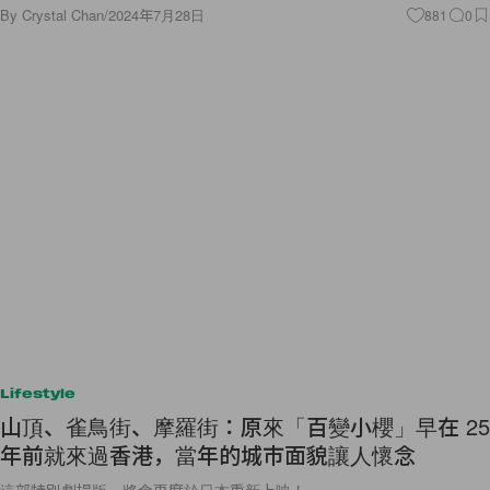
By
Crystal Chan
/
2024年7月28日
881
0
Lifestyle
山頂、雀鳥街、摩羅街：原來「百變小櫻」早在 25
年前就來過香港，當年的城市面貌讓人懷念
這部特別劇場版，將會再度於日本重新上映！