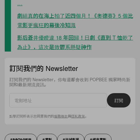
…
劇組真的在海上拍了近四個月！《奧德賽》5 個比
電影更瘋狂的幕後冷知識
影后蒼井優睽違 18 年回歸！日劇《直到 T 恤乾了
為止》，這次是致鬱系懸疑神作
訂閱我們的 Newsletter
訂閱我們的 Newsletter，你每週都會收到 POPBEE 獨家時尚新
聞和最新潮流資訊。
訂閱
點擊訂閱即表示您同意我們的
服務條款
與
隱私政策
。
MOVIES
電影
坎城影展
經典電影