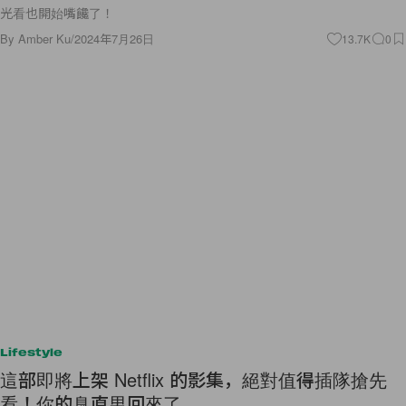
光看也開始嘴饞了！
By
Amber Ku
/
2024年7月26日
13.7K
0
Lifestyle
這部即將上架 Netflix 的影集，絕對值得插隊搶先
看！你的臭直男回來了