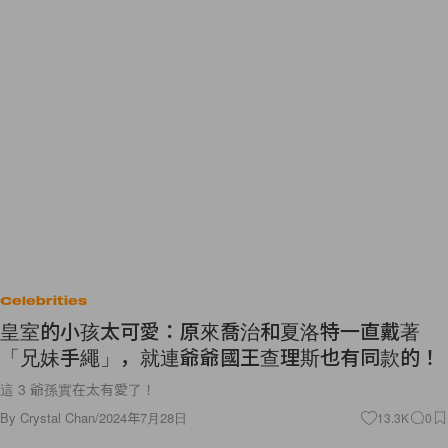
Celebrities
皇室的小孩太可愛：原來喬治和夏洛特一直戴著
「兄妹手繩」，就連爺爺國王查理斯也有同款的！
這 3 爺孫實在太有愛了！
By
Crystal Chan
/
2024年7月28日
13.3K
0