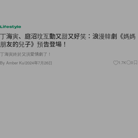
Lifestyle
丁海寅、庭沼玟互動又甜又好笑：浪漫韓劇《媽媽
朋友的兒子》預告登場！
丁海寅終於又演愛情劇了！
By
Amber Ku
/
2024年7月26日
1.7K
0