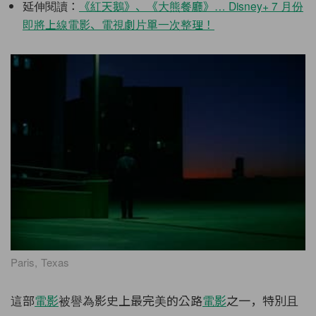
延伸閱讀：
《紅天鵝》、《大熊餐廳》… Disney+ 7 月份
即將上線電影、電視劇片單一次整理！
Paris, Texas
這部
電影
被譽為影史上最完美的公路
電影
之一，特別且