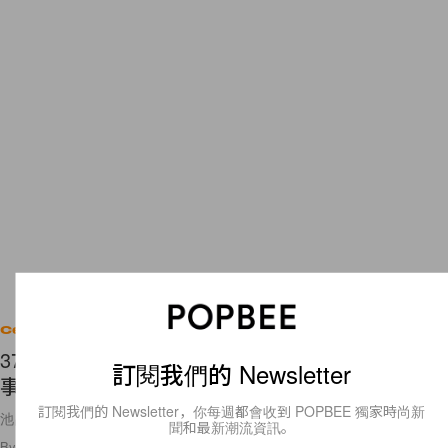
Celebrities
37 歲還住家裏的背後，是池昌旭年幼喪父的悲慘故
訂閱我們的 Newsletter
事：堅持照顧媽媽的他，是個溫暖的大男孩
訂閱我們的 Newsletter，你每週都會收到 POPBEE 獨家時尚新
池昌旭的孝順個性，是他很大的魅力呢～
聞和最新潮流資訊。
By
Crystal Chan
/
2024年7月28日
4.0K
0