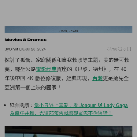
Paris, Texas
Movies & Dramas
By
Olivia Liu
/
Jul 28, 2024
798
0
探討了孤獨、家庭關係和自我救贖等主題，美的無可救
藥，穩坐公路
電影
經典
寶座的《巴黎，德州》，在 40
年後帶回 4K 數位修復版，經典再現，
台灣
更是搶先全
亞洲第一個上映的國家！
延伸閱讀：
當小丑遇上真愛：看 Joaquin 與 Lady Gaga
為瘋狂共舞，光這部預告就讓觀眾忍不住誇讚！