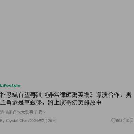
Lifestyle
朴恩斌有望再跟《非常律師禹英禑》導演合作，男
主角還是車銀優，將上演奇幻英雄故事
這個組合也太驚喜了吧～
By
Crystal Chan
/
2024年7月28日
593
0