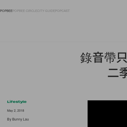
POPBEE
POPBEE CIRCLE
CITY GUIDE
POPCAST
FASHION
ACCES
錄音帶只是
二
Lifestyle
May 2, 2018
By
Bunny Lau