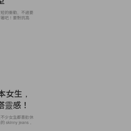
型
剪短的衝動。不過要
留著吧！要對抗高
日本女生，
搭靈感！
在不少女生都喜歡休
nny jeans，