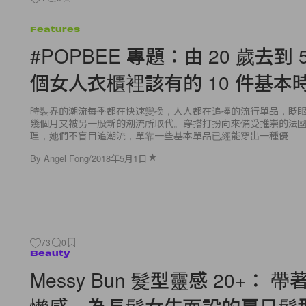
Features
#POPBEE 專題：由 20 歲去到 
個女人衣櫃裡該有的 10 件基本
時裝界的潮流每季都在快速變換，人人都在追捧的流行單品，眨
幾個月又被另一股新的潮流所取代。穿搭打扮向來備受推崇的法
理，她們不盲目追潮流，單靠一些基本單品已經能穿出一種優
By
Angel Fong
/
2018年5月1日
73
0
Beauty
Messy Bun 髮型靈感 20+： 