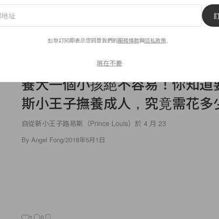
By
Crystal Chan
/
2018年5月2日
點擊訂閱即表示您同意我們的
服務條款
與
隱私政策
。
5
0
現在不要
Celebrities
養大一個小孩絕不容易！你知道
斯小王子撫養成人，究竟需花多
自從新小王子路易斯（Prince Louis）於 4 月 23
By
Angel Fong
/
2018年5月1日
1
0