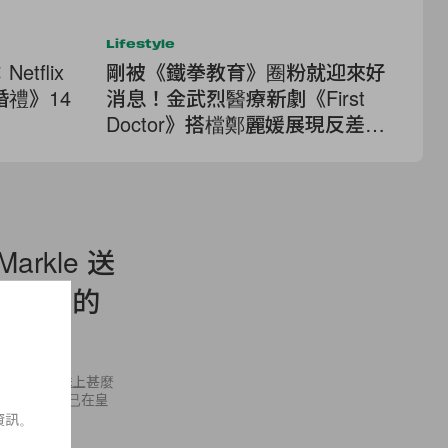
Lifestyle
Lif
tflix
剛被《鐵拳教育》圈粉就迎來好
N
禮》14
消息！金武烈醫療新劇《First
務
Doctor》搭檔鄭麗媛展現反差溫
《
柔
神
rkle 送
想收到的
禮，便是該送上甚麼
arkle 早已在皇
資訊。