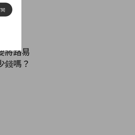
訂閱
要將路易
少錢嗎？