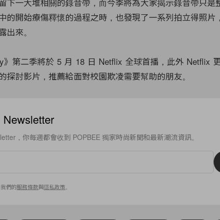
留下一大堆相關的錄音帶，而今季將為大家揭示錄音帶只是
中的開始療傷釋懷的過程之時，也發現了一系列拍立得照片，把 
露出來。
Why》第二季將於 5 月 18 日 Netflix 全球首播，此外 Netfli
的探討影片，推薦給面對校園欺凌需要幫助的朋友。
ewsletter
sletter，你每週都會收到 POPBEE 獨家時尚新聞和最新潮流資訊。
意我們的
服務條款
與
隱私政策
。