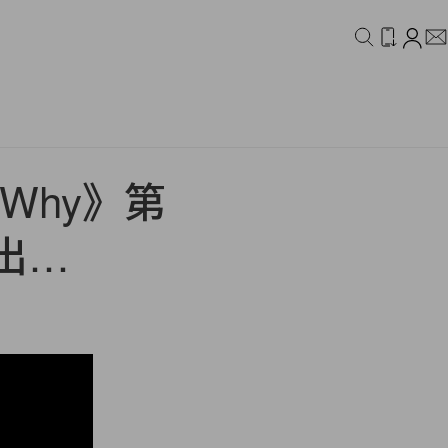
IDEO
CAMPAIGN
 Why》第
出…