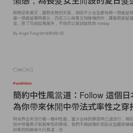
懶感，為長髮女生而設的夏日髮
即將迎來夏天，面對炎熱的天氣，相信不少女生都有將一頭長髮
留一頭長髮需時甚久，仍在三心兩意又怕後悔的你，還是把長髮
溫，除了可綁起馬尾外，不妨可以嘗試隨性的 messy
By
Angel Fong
/
2018年5月1日
49
0
Fashion
簡約中性風當道：Follow 這個
為你帶來休閒中帶法式率性之穿
時尚界近年流行著一種中性風，富少女味的穿搭早已退流行，現
閒中帶著男子氣與率性的穿搭。我們不再鍾情於突顯女生腿部線條的 ski
帥氣的闊腳褲大行其道，而