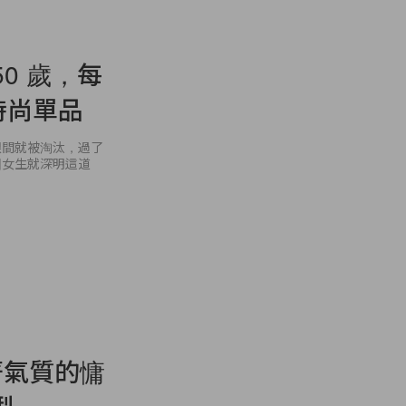
50 歲，每
時尚單品
眼間就被淘汰，過了
國女生就深明這道
帶著氣質的慵