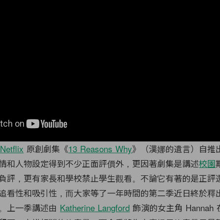
Netflix
原創劇集《
13 Reasons Why
》（漢娜的遺言）自推
情和人物設定得到不少正面評價外，更因著劇集是講述
校園
負評，更有家長和學校禁止學生觀看。不論它有著的是正評
追看性和吸引性，而大家等了一年時間的第二季近日終於釋
期。上一季講述由
Katherine Langford
飾演的女主角 Hannah