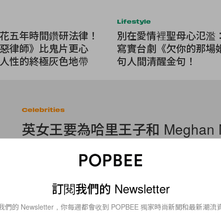
Lifestyle
花五年時間鑽研法律！
別在愛情裡聖母心氾濫：Ne
惡律師》比鬼片更心
寫實台劇《欠你的那場婚
人性的終極灰色地帶
句人間清醒金句！
Celebrities
英女王要為哈里王子和 Meghan Ma
上的結婚禮物，應該是新人們都
吧！
訂閱我們的 Newsletter
哈里王子大婚在即，相信賓客們最頭疼的除了是該穿什麼出席婚
結婚禮物給予王子和王妃。不過，善心滿瀉的哈里王子和 Meghan M
室的官方 Twitter
我們的 Newsletter，你每週都會收到 POPBEE 獨家時尚新聞和最新潮流