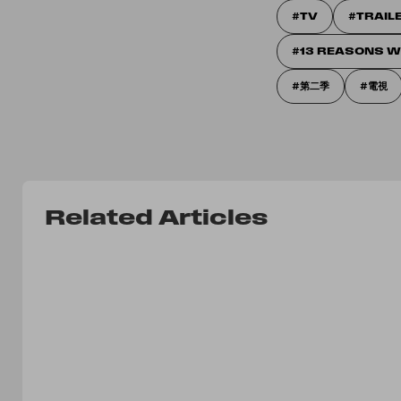
TV
TRAIL
13 REASONS 
第二季
電視
Related Articles