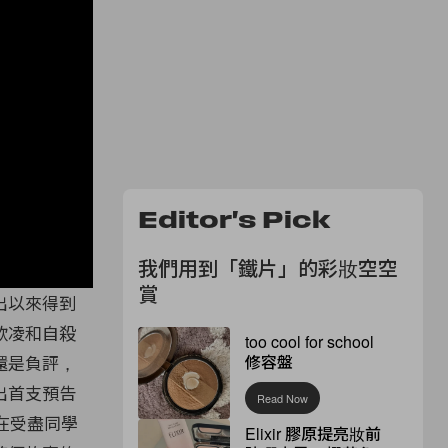
Editor's Pick
我們用到「鐵片」的彩妝空空
賞
出以來得到
欺凌和自殺
too cool for school
修容盤
還是負評，
出首支預告
Read Now
 在受盡同學
Elixir 膠原提亮妝前