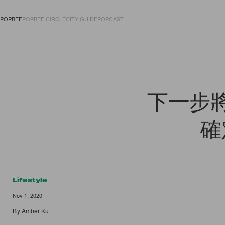
POPBEE
POPBEE CIRCLE
CITY GUIDE
POPCAST
FASHION
ACCES
下一步將
確
Lifestyle
Nov 1, 2020
By
Amber Ku