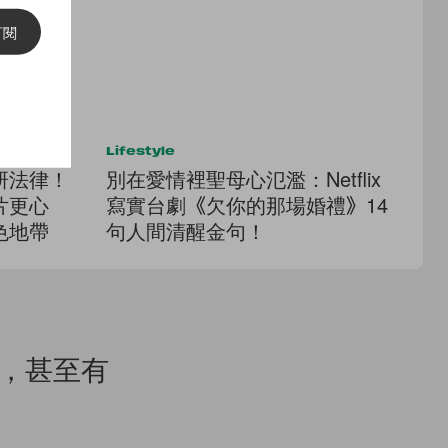
訂閱
Lifestyle
Lif
研法律！
別在愛情裡聖母心氾濫：Netflix
剛
片更心
寫實台劇《欠你的那場婚禮》14
消
色地帶
句人間清醒金句！
D
柔
物，甚至有