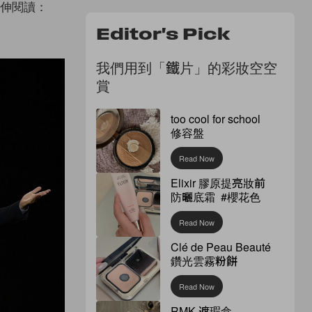
伸閱讀：
Editor's Pick
我們用到「鐵片」的彩妝空空
賞
too cool for school
修容盤
Read Now
Elixir 膠原提亮妝前
防曬底霜 #櫻花色
Read Now
Clé de Peau Beauté
鑽光雲霧粉餅
Read Now
RMK 遮瑕盒