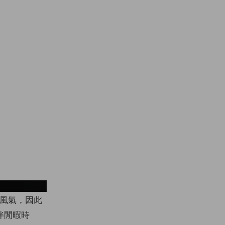
t via Getty Images
風氣，因此
伴閒暇時