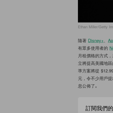
Ethan Miller/Getty I
隨著
Disney+
、
Ap
有眾多使用者的
Ne
月租價格的方式，來
立將提高美國地區
準方案將從 $12.9
元，令不少用戶提
息公佈了。
訂閱我們的 N