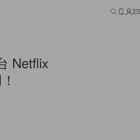
IDEO
CAMPAIGN
tflix
用！