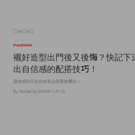
40
0
Fashion
襯好造型出門後又後悔？快記下這
出自信感的配搭技巧！
讓你感到不自在的單品就要放棄掉！
By
Rachel Sy
/
2020年11月1日