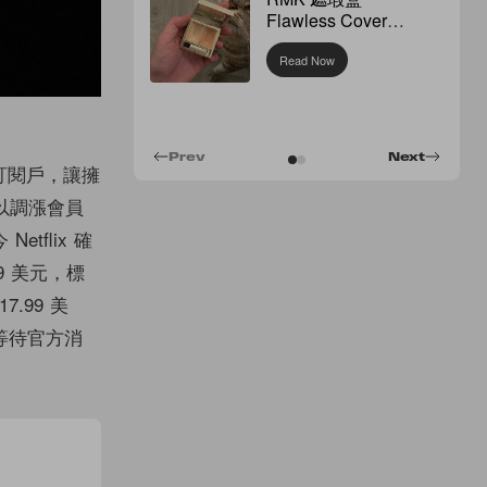
Flawless Cover
Concealer
Read Now
Prev
Next
的訂閱戶，讓擁
 會以調漲會員
flix 確
9 美元，標
7.99 美
等待官方消