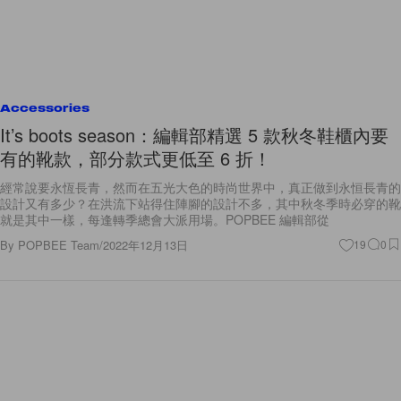
Accessories
It’s boots season：編輯部精選 5 款秋冬鞋櫃內要
有的靴款，部分款式更低至 6 折！
經常說要永恆長青，然而在五光大色的時尚世界中，真正做到永恒長青的
設計又有多少？在洪流下站得住陣腳的設計不多，其中秋冬季時必穿的靴
就是其中一樣，每逢轉季總會大派用場。POPBEE 編輯部從
By
POPBEE Team
/
2022年12月13日
19
0