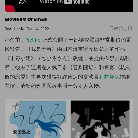
Movies & Dramas
By
Amber Ku
/
Dec 14, 2022
85
0
不久前，
Netflix
正式公開了一部讓觀眾都非常期待的電
影預告，《我是千尋》由日本漫畫家安田弘之的作品
《千尋小姐》（ちひろさん）改編，並交由今泉力哉執
導，找來了近期在人氣日劇《喜劇開場》和電影《花束
般的戀愛》中再次獲得好評肯定的女演員
有村架純
擔綱
主演，清新的氛圍與故事感十分引人入勝。