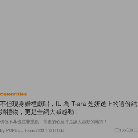
Celebrities
不但現身婚禮獻唱，IU 為 T-ara 芝妍送上的這份結
婚禮物，更是全網大喊感動！
價值不菲也並非重點，背後的心意才是讓人感動的地方！
By
POPBEE Team
/
2022年12月13日
105
0