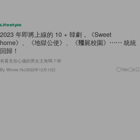
Lifestyle
2023 年即將上線的 10 + 韓劇，《Sweet
home》、《地獄公使》、《殭屍校園》⋯⋯ 統統
回歸！
有看見你心儀的男女主角嗎？🫣
By
Winnie Hu
/
2022年12月13日
790
0