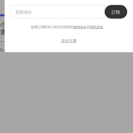
訂閱
Accessories
小資女生入門款：Coach 經典不過時的百搭手袋 6
點擊訂閱即表示您同意我們的
服務條款
與
隱私政策
。
選，年末給自己一份禮物！
現在不要
一年四季都能穿搭的萬用款！
By
Amber Ku
/
2022年12月13日
652
0