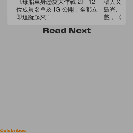
《母胎單身戀愛大作戰 2》 12
讓人又哭
位成員名單及 IG 公開，全都立
島光、小
即追蹤起來！
戲，《把
寸》8 月
Read
Next
Celebrities