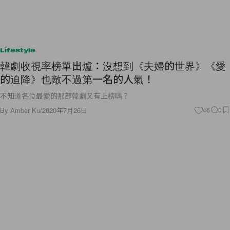
Lifestyle
韓劇收視率榜單出爐：沒想到《夫婦的世界》《愛
的迫降》也敵不過第一名的人氣！
不知道各位最愛的那部韓劇又有上榜嗎？
By
Amber Ku
/
2020年7月26日
46
0