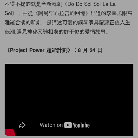
不得不提的就是全新韓劇《Do Do Sol Sol La La
Sol》，由從《阿爾罕布拉宮的回憶》出道的李宰旭跟高
雅羅合演的新劇，是講述可愛的鋼琴家具蘿蘿正值人生
低潮,遇見神秘又難相處的鮮于俊的愛情故事。
《Project Power 超能計劃》：8 月 24 日