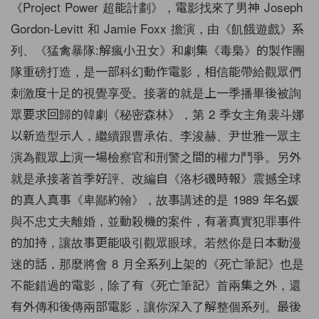
《Project Power 超能計劃》，電影找來了男神 Joseph
Gordon-Levitt 和 Jamie Foxx 擔演，由《飢餓遊戲》系
列、《猛禽暴隊:解瘋小丑女》和劇集《毒梟》的製作團
隊重磅打造，是一部科幻動作電影，相信能帶給觀眾們
刺激度十足的視覺享受。接著的就是上一季播畢後被詢
眾要求回歸的韓劇《秘密森林》，第 2 季女主角裴斗娜
以新造型示人，繼續跟曹承佑、李浚赫、尹世雅一眾主
演為觀眾上演一場檢察官和刑警之間的權力鬥爭。另外
就是承接著首季好評、改編自《洛杉磯時報》震撼全球
的真人真事《卑鄙約翰》，故事講述的是 1989 年名媛
與不忠丈夫離婚，並動殺機的案件，有著真實犯罪事件
的加持，讓故事更能吸引觀眾眼球。若然你是日本動漫
迷的話，那麼將會 8 月全系列上架的《死亡筆記》也是
不能錯過的電影，除了有《死亡筆記》首兩集之外，還
有外傳和後傳兩部電影，讓你深入了解整個系列。最後