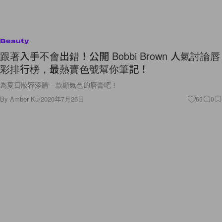
Beauty
跟著入手不會出錯！公開 Bobbi Brown 人氣討論唇
彩排行榜，最熱賣色號幫你筆記！
為夏日妝容添購一款顯氣色的唇膏吧！
By
Amber Ku
/
2020年7月26日
65
0