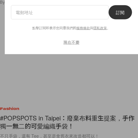
By
POPBEE Team
/
2020年7月27日
31
0
訂閱
點擊訂閱即表示您同意我們的
服務條款
與
隱私政策
。
現在不要
Fashion
#POPSPOTS in Taipei：廢棄布料重生提案，手作
獨一無二的可愛編織手袋！
不只手袋，還有 Tee，甚至是拿舊衣來改造都可以！