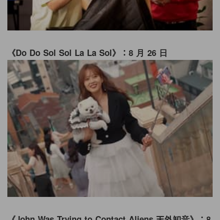
《Do Do Sol Sol La La Sol》：8 月 26 日
《John Was Trying to Contact Aliens 天外知音》：8