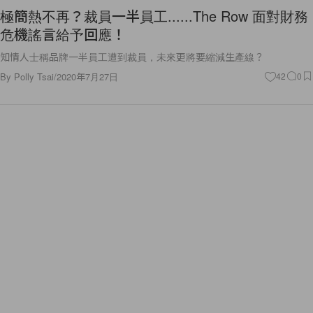
極簡熱不再？裁員一半員工......The Row 面對財務
危機謠言給予回應！
知情人士稱品牌一半員工遭到裁員，未來更將要縮減生產線？
By
Polly Tsai
/
2020年7月27日
42
0