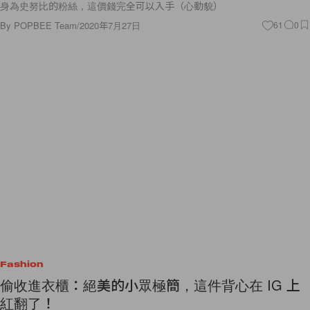
身為史努比的粉絲，這價錢完全可以入手（心動貌）
By
POPBEE Team
/
2020年7月27日
61
0
Fashion
偷收進衣櫃：絕美的小眾極簡，這件背心在 IG 上
紅翻了！