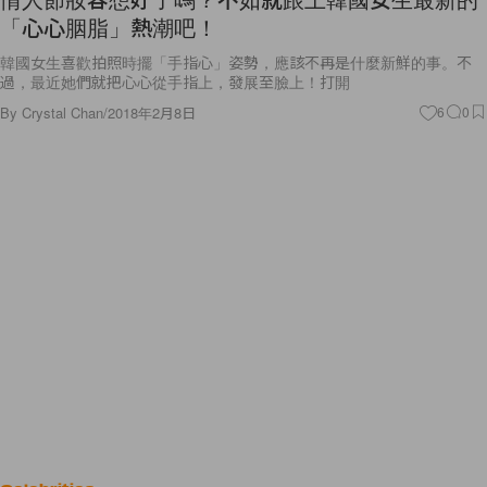
「心心胭脂」熱潮吧！
韓國女生喜歡拍照時擺「手指心」姿勢，應該不再是什麼新鮮的事。不
過，最近她們就把心心從手指上，發展至臉上！打開
By
Crystal Chan
/
2018年2月8日
6
0