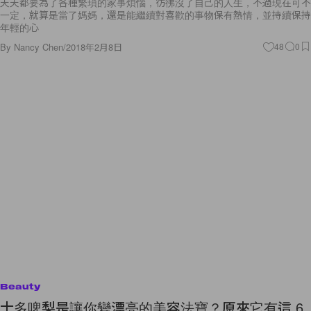
天天都要為了各種繁瑣的家事煩惱，彷彿沒了自己的人生，不過現在可不
一定，就算是當了媽媽，還是能繼續對喜歡的事物保有熱情，並持續保持
年輕的心
By
Nancy Chen
/
2018年2月8日
48
0
Beauty
士多啤梨是讓你變漂亮的美容法寶？原來它有這 6