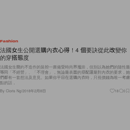
Fashion
法國女生公開選購內衣心得！4 個要訣從此改變你
的穿搭態度
法國女生簡約不造作的裝扮一直備受時尚界推崇，但別以為她們的隨性是
等同「不經營」、「不理會」，無論是表面的搭配還是對內衣的要求，她
們都有一套想法及意見。如果你平日在選購內衣時，只視價錢為唯一考慮
點的話，
By
Cloris Ng
/
2018年2月8日
18
0