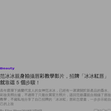
Beauty
范冰冰親身拍攝唇彩教學影片，招牌「冰冰紅唇」
就靠這 5 個步驟！
去年底接下嬌蘭代言人的女神范冰冰，已經有一波波關於新產品的香水、
彩妝美照出爐，不過除了只是欣賞官方照片，這回范爺還親自拍攝了唇妝
教學，不藏私地分享了自己招牌的「冰冰紅」唇彩怎麼畫，一步步示範自
己的上妝
By
Ellen Wang
/
2018年2月8日
37
0