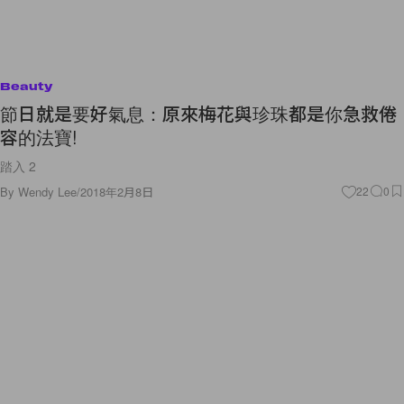
Beauty
節日就是要好氣息：原來梅花與珍珠都是你急救倦
容的法寶!
踏入 2
By
Wendy Lee
/
2018年2月8日
22
0