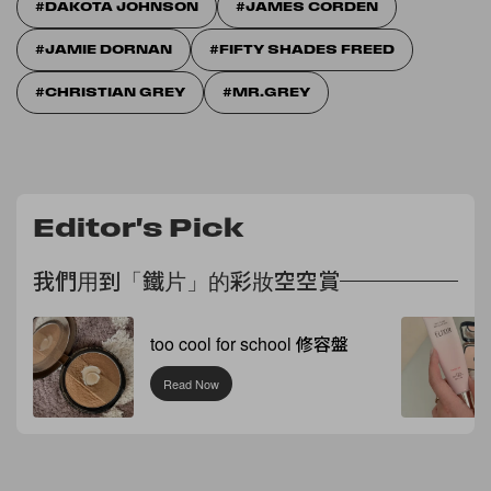
DAKOTA JOHNSON
JAMES CORDEN
JAMIE DORNAN
FIFTY SHADES FREED
CHRISTIAN GREY
MR.GREY
Editor's Pick
我們用到「鐵片」的彩妝空空賞
too cool for school 修容盤
Read Now