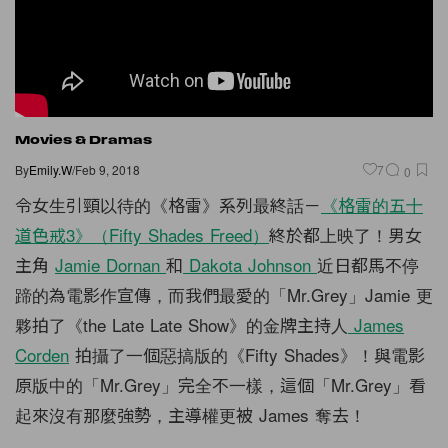
Movies & Dramas
By
Emily.W
/
Feb 9, 2018
7
0
令女生引頸以待的《格雷》系列最終話－
《格雷的五十
道色戒3》（Fifty Shades Freed）
終於都上映了！男女
主角
Jamie Dornan
和
Dakota Johnson
近日都馬不停
蹄的為電影作宣傳，而我們最愛的「Mr.Grey」Jamie 更
夥拍了《the Late Late Show》的金牌主持人
James
Corden
拍攝了一個惡搞版的《Fifty Shades》！與電影
原版中的「Mr.Grey」完全不一樣，這個「Mr.Grey」看
起來沒有那麼強勢，主導權更被 James 奪去！