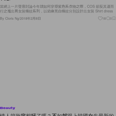
當網上一片聲音討論今年該如何穿搭紫色系衣物之際，COS 卻反其道而
行之推出男女裝條紋系列，以幼身黑白條紋分別設計出女裝 Shirt dress
By
Cloris Ng
/
2018年2月8日
18
0
Beauty
情人節妝容想好了嗎？不如就跟上韓國女生最新的