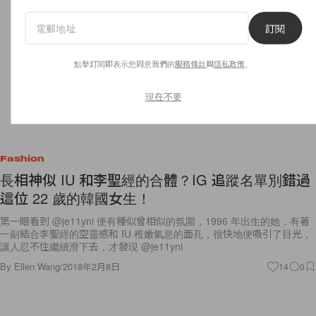
訂閱
點擊訂閱即表示您同意我們的
服務條款
與
隱私政策
。
現在不要
Fashion
長相神似 IU 和李聖經的合體？IG 追蹤名單別錯過
這位 22 歲的韓國女生！
第一眼看到 @je11yni 便有種似曾相似的氛圍，1996 年出生的她，有著
一副結合李聖經的空靈感和 IU 稚嫩氣息的面孔，很快地便吸引了目光，
讓人忍不住繼續滑下去，才發現 @je11yni
By
Ellen Wang
/
2018年2月8日
14
0