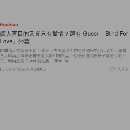
Fashion
讓人盲目的又豈只有愛情？還有 Gucci 「Blind For
Love」外套
距離情人節尚有不足 1 星期，先不論女生們將會如何為悅己者容，單看
各大時尚品牌紛紛推出情人節相關單品，你便知道這種日子是避也避不
了。時尚品牌 Gucci 索性將「Blind for
By
Cloris Ng
/
2018年2月8日
23
0