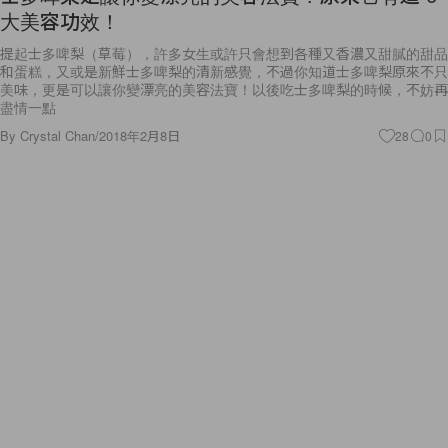
大美容功效！
提起士多啤梨（草莓），許多女生或許只會想到各種又香濃又甜膩的甜品
和蛋糕，又或是新鮮士多啤梨的清新感覺，不過你知道士多啤梨原來不只
美味，更是可以讓你變漂亮的美容法寶！以後吃士多啤梨的時候，不妨再
盡情一點
By
Crystal Chan
/
2018年2月8日
28
0