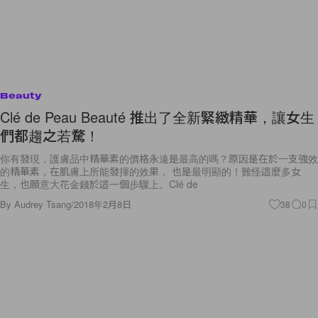
Beauty
Clé de Peau Beauté 推出了全新緊緻精華，讓女生
們都趨之若騖！
你有發現，護膚品中精華素的價格永遠是最高的嗎？原因是在於一支強效
的精華素，在肌膚上所能發揮的效果， 也是最明顯的！難怪這麼多女
生，也願意大花金錢於這一個步驟上。Clé de
By
Audrey Tsang
/
2018年2月8日
38
0