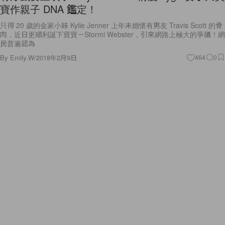
寶作親子 DNA 鑑定！
只得 20 歲的金家小妹 Kylie Jenner 上年未婚懷有男友 Travis Scott 的骨
肉，近日更順利誕下寶寶－Stormi Webster，引來網路上極大的爭議！網
民普遍認為
By
Emily.W
/
2018年2月9日
464
0