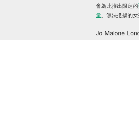
會為此推出限定的
量
」無法抵擋的女
Jo Malone Lon
想當然，人氣甚高的 
以 White Moss &
溫和清新氣息，帶
日氛圍，特意為此
Trudon
來自法國的悠久
款香氛蠟燭，分別為
雪松木質調、以及
的色調，並輔以 T