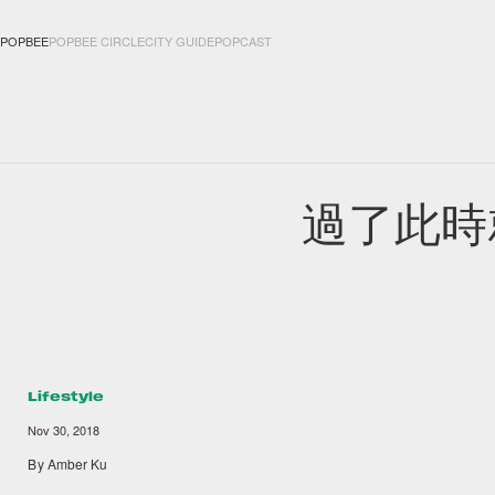
POPBEE
POPBEE CIRCLE
CITY GUIDE
POPCAST
FASHION
ACCES
過了此時
Lifestyle
Nov 30, 2018
By
Amber Ku