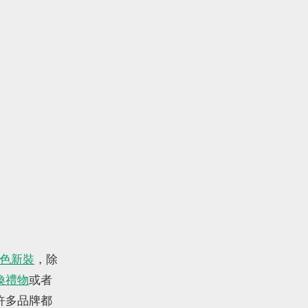
資訊。
訂閱
色新裝
，除
換禮物
或者
許多品牌都