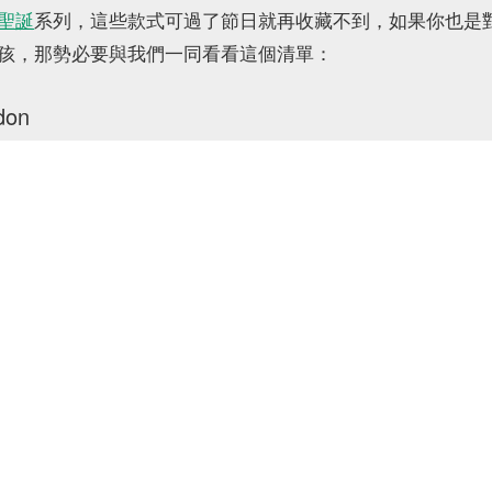
聖誕
系列，這些款式可過了節日就再收藏不到，如果你也是
孩，那勢必要與我們一同看看這個清單：
don
Jo Malone London 每年都不會錯過這個佳節時分推出
 Snowdrop 作為
聖誕節
推出的限定香氛蠟燭，從名字就能感
有森林清新氣息的苔蘚揉合恬淡的雪花蓮香氣，點綴琥珀與
設計的精緻外型也吸引許多女孩們喜愛。
歷史香氛品牌
Cire Trudon
在這個聖誕季節以古埃及神話作為
埃及主神 Amon 沈穩木質與檀香、尼羅河畔的島嶼 Phila
象徵金字塔的 Gizeh 帶有的樺木、栗子甜香味，三款都搭
rudon 招牌式的燙金色壓紋，置於室內也賞心悅目。