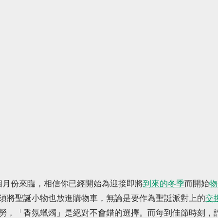
我們的 Newsletter，你每週都會收到 POPBEE 獨家時尚新聞和最新潮流
點擊訂閱即表示您同意我們的
服務條款
與
隱私政策
。
現在不要
後一個月份來臨，相信你已經開始為迎接即將
到來的冬季
而開始
物
須將聖誕小物也放進購物車，無論是要作為聖誕派對上的
交
勞，「香氛蠟燭」是絕對不會錯的選擇。而每到佳節時刻，