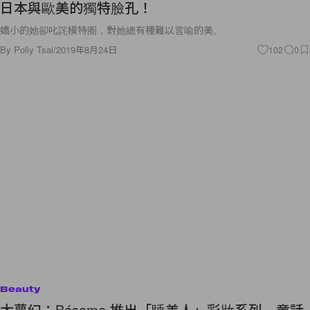
日本與歐美的獨特臉孔！
嬌小的她卻叱詫模特圈，對她總有種難以言喻的美。
By
Polly Tsai
/
2019年8月24日
102
0
Beauty
太夢幻：Bésame 推出「睡美人」彩妝系列，童話