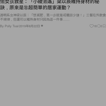
懶女孩救星：「小綾瀨遙」梁以辰維持身材的秘
訣，原來是靠超簡單的居家運動？
透明系女神梁以辰：「想減肥，第一步就是戒糖跟少鹽！」三餐在外飲食
不規律，但還可以維持身材只因為這一件事……
By
Polly Tsai
/
2019年8月22日
18
0