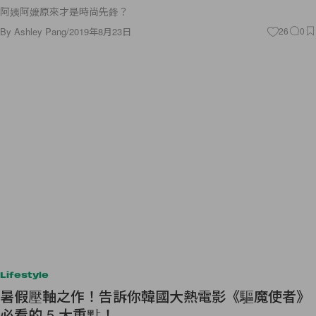
阿姨阿嬤原來才是時尚先鋒？
By
Ashley Pang
/
2019年8月23日
26
0
Lifestyle
暑假壓軸之作！告訴你韓國大熱電影《驅魔使者》
必看的 5 大重點！