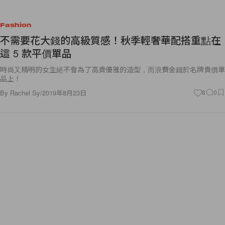
Fashion
不需要花大錢的高級質感！秋季輕奢華配搭重點在
這 5 款平價單品
時尚又精明的女生絕不會為了高貴優雅的造型，而浪費金錢於名牌貴價單
品上！
By
Rachel Sy
/
2019年8月23日
8
0