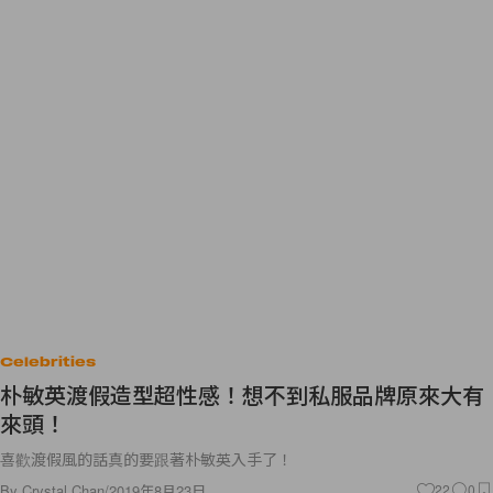
Celebrities
朴敏英渡假造型超性感！想不到私服品牌原來大有
來頭！
喜歡渡假風的話真的要跟著朴敏英入手了！
By
Crystal Chan
/
2019年8月23日
22
0