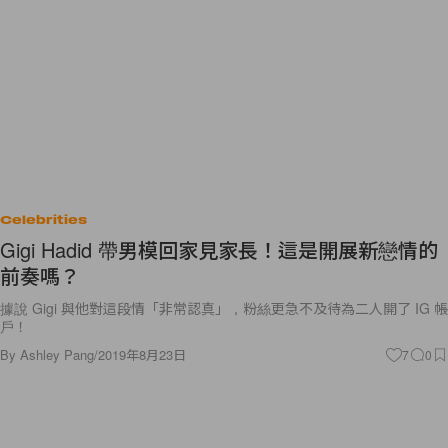
Celebrities
Gigi Hadid 帶男模回家見家長！這是開展新戀情的
前奏嗎？
據說 Gigi 與他對這段情「非常認真」，粉絲更急不及待為二人開了 IG 帳
戶！
By
Ashley Pang
/
2019年8月23日
7
0