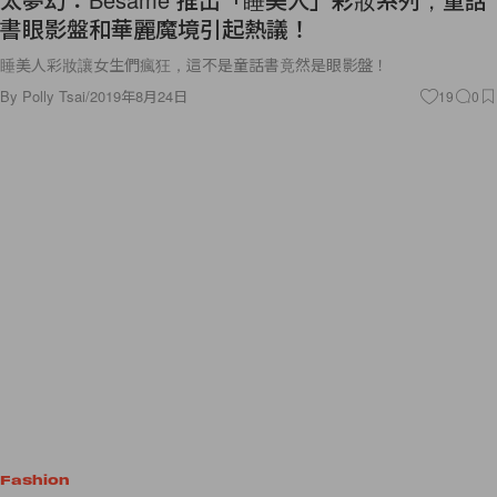
書眼影盤和華麗魔境引起熱議！
睡美人彩妝讓女生們瘋狂，這不是童話書竟然是眼影盤！
By
Polly Tsai
/
2019年8月24日
19
0
Fashion