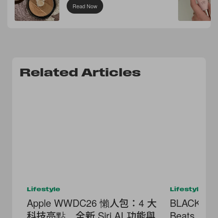
Read Now
Related Articles
Lifestyle
Lifestyle
Apple WWDC26 懶人包：4 大
BLACKPIN
科技亮點，全新 Siri AI 功能與
Beats