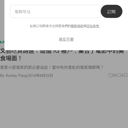
訂閱
點擊訂閱即表示您同意我們的
服務條款
與
隱私政策
。
現在不要
Lifestyle
文藝吃貨請進：這個 IG 帳戶，集合了電影中的美
食場面！
喜愛小眾電影的更必要追蹤！當中有你喜歡的電影情節嗎？
By
Ashley Pang
/
2019年8月23日
25
0