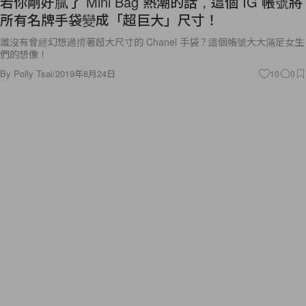
若你剛好膩了 Mini Bag 熱潮的話，這個 IG 帳號將
所有名牌手袋變成「超巨大」尺寸！
誰沒有曾經幻想過揹著超大尺寸的 Chanel 手袋？這個帳號大大滿足女生
們的想像！
By
Polly Tsai
/
2019年8月24日
10
0