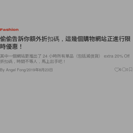
Fashion
偷偷告訴你額外折扣碼，這幾個購物網站正進行限
時優惠！
其中一個網站更推出了 24 小時所有單品（包括減價貨） extra 20% Off
折扣碼，時間不等人，馬上出手吧！
By
Angel Fong
/
2019年8月23日
6
0