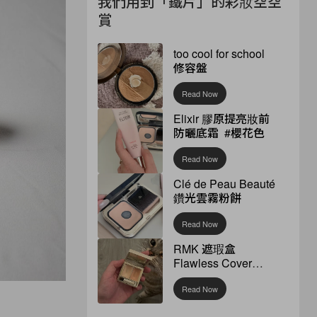
我們用到「鐵片」的彩妝空空
賞
too cool for school
修容盤
Read Now
Elixir 膠原提亮妝前
防曬底霜 #櫻花色
Read Now
Clé de Peau Beauté
鑽光雲霧粉餅
Read Now
RMK 遮瑕盒
Flawless Cover
Concealer
Read Now