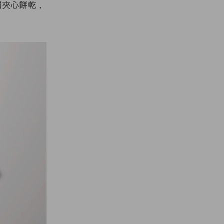
雙層夾心餅乾，