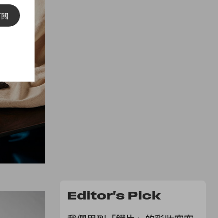
訂閱
Editor's Pick