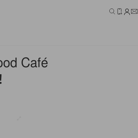
IDEO
CAMPAIGN
d Café
！