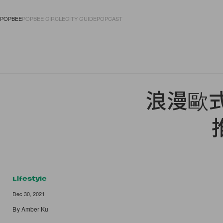
POPBEE
POPBEE CIRCLE
CITY GUIDE
POPCAST
FASHION
ACCES
浪漫歐式氛
Lifestyle
Dec 30, 2021
By
Amber Ku