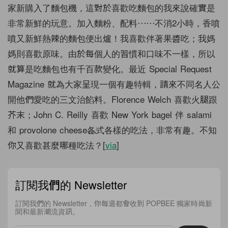
家新購入了麵包機，這對於喜歡吃麵包的我來說確實是
非常新鮮的玩意。加入麵粉、配料⋯⋯不消2小時，香噴
噴又新鮮熱辣的麵包便出爐！我喜歡伴著果醬吃；我媽
媽則喜歡原味。由於每個人的習慣和口味不一樣，所以
就算是吃麵包也有千百款變化。最近 Special Request
Magazine 就為大家呈現一個有趣特輯，請來不同名人公
開他們愛吃的三文治餡料。Florence Welch 喜歡火腿跟
芥末；John C. Reilly 喜歡 New York bagel 伴 salami
和 provolone cheese⋯⋯各式各樣的吃法，非常有趣。不知
你又喜歡甚麼哪種吃法？[
via
]
訂閱我們的 Newsletter
訂閱我們的 Newsletter，你每週都會收到 POPBEE 獨家時尚新
聞和最新潮流資訊。