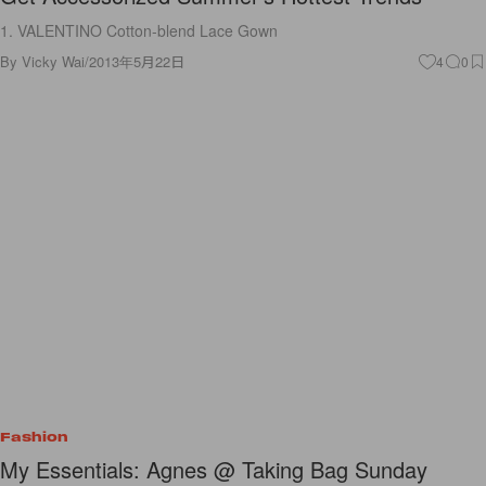
1. VALENTINO Cotton-blend Lace Gown
By
Vicky Wai
/
2013年5月22日
4
0
Fashion
My Essentials: Agnes @ Taking Bag Sunday