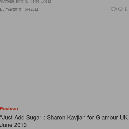
聲勢如虹的電影《The Great
By
Yuii
/
2013年5月20日
4
0
Fashion
"Just Add Sugar": Sharon Kavjian for Glamour UK
June 2013