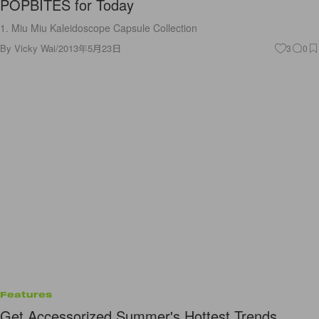
POPBITES for Today
1. Miu Miu Kaleidoscope Capsule Collection
By
Vicky Wai
/
2013年5月23日
3
0
Features
Get Accessorized Summer's Hottest Trends