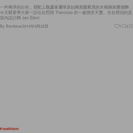
一片純淨的白色，搭配上飄盪著濃厚原始與異國氣息的木板與家居擺飾，
今天就要帶大家一訪位在巴西 Trancoso 的一處愜意天堂。住在裡頭的是
室內設計師 Jan Eleni
By
Bambina
/
2013年5月22日
1
0
Fashion