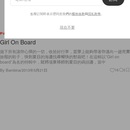
點擊訂閱即表示您同意我們的
服務條款
與
隱私政策
。
現在不要
Fashion
Girl On Board
拋下所有讓你心煩的一切，收拾好行李，並穿上能夠帶著你邁向一趟充實
旅程的鞋子，快到夏日的海邊找尋暢快的慰藉吧！在這輯以”Girl on
board”為名的特輯中，就將場景移師到夏日的碼頭邊，當中
By
Bambina
/
2013年5月21日
16
0