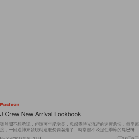
Fashion
J.Crew New Arrival Lookbook
雖然很不想承認，但隨著年紀增長，愈感覺時光流逝的速度愈快，每季每
度，一回過神來發現就這麼匆匆溜走了，時常趕不及捉住季節的尾巴呀
By
Yuii
/
2013年5月21日
18
0