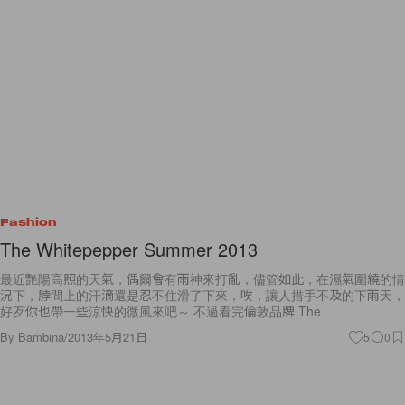
Fashion
The Whitepepper Summer 2013
最近艷陽高照的天氣，偶爾會有雨神來打亂，儘管如此，在濕氣圍繞的情
況下，脖間上的汗滴還是忍不住滑了下來，唉，讓人措手不及的下雨天，
好歹你也帶一些涼快的微風來吧～ 不過看完倫敦品牌 The
By
Bambina
/
2013年5月21日
5
0