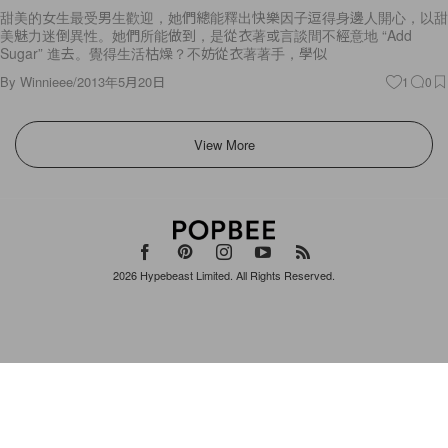
甜美的女生最受男生歡迎，她們總能釋出快樂因子逗得身邊人開心，以甜
美魅力迷倒異性。她們所能做到，是從衣著或言談間不經意地 “Add
Sugar” 進去。覺得生活枯燥？不妨從衣著著手，學似
By
Winnieee
/
2013年5月20日
1
0
View More
2026
Hypebeast Limited
. All Rights Reserved.