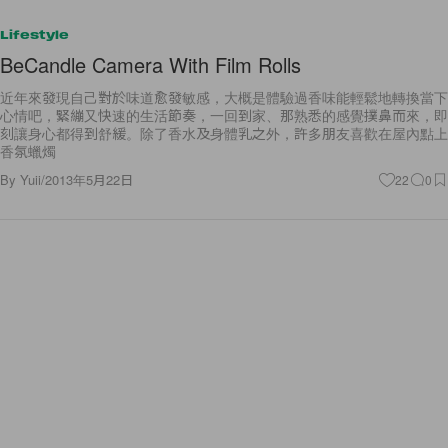
Lifestyle
BeCandle Camera With Film Rolls
近年來發現自己對於味道愈發敏感，大概是體驗過香味能輕鬆地轉換當下
心情吧，緊繃又快速的生活節奏，一回到家、那熟悉的感覺撲鼻而來，即
刻讓身心都得到舒緩。除了香水及身體乳之外，許多朋友喜歡在屋內點上
香氛蠟燭
By
Yuii
/
2013年5月22日
22
0