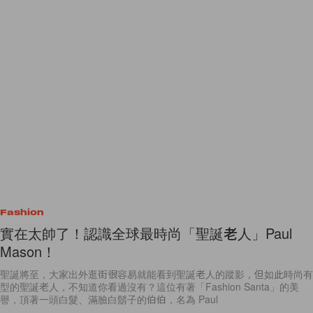
Fashion
實在太帥了！認識全球最時尚「聖誕老人」Paul
Mason！
聖誕將至，大家出外逛街很容易就能看到聖誕老人的蹤影，但如此時尚有
型的聖誕老人，不知道你看過沒有？這位有著「Fashion Santa」的美
譽，頂著一頭白髮、滿臉白鬍子的伯伯，名為 Paul