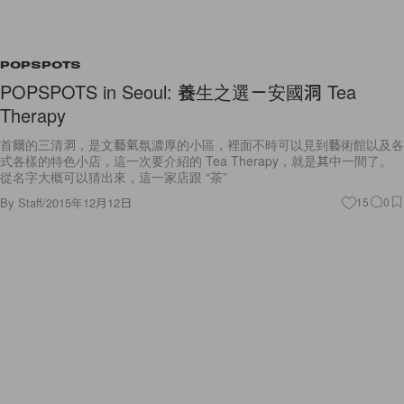
POPSPOTS
POPSPOTS in Seoul: 養生之選－安國洞 Tea
Therapy
首爾的三清洞，是文藝氣氛濃厚的小區，裡面不時可以見到藝術館以及各
式各樣的特色小店，這一次要介紹的 Tea Therapy，就是其中一間了。
從名字大概可以猜出來，這一家店跟 “茶”
By
Staff
/
2015年12月12日
15
0