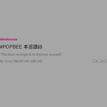
Wellness
#POPBEE 本週語錄
“The best revenge is to improve yourself.”
By
Vicky Wai
/
2015年12月12日
4
0