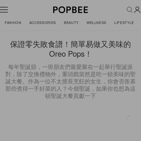
FASHION
ACCESSORIES
BEAUTY
WELLNESS
LIFESTYLE
保證零失敗食譜！簡單易做又美味的
Oreo Pops！
每年聖誕節，一班朋友們最愛聚在一起舉行聖誕派
對，除了交換禮物外，重頭戲當然是吃一頓美味的聖
誕大餐。作為一位不太擅長烹飪的女生，你會否羨慕
那些煮得一手好菜的人？今個聖誕，如果你也想為這
頓聖誕大餐貢獻一下