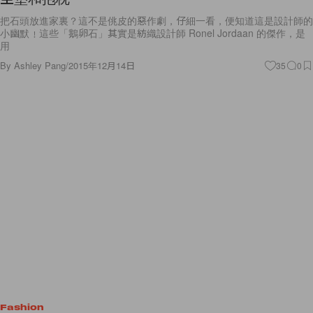
把石頭放進家裏？這不是佻皮的惡作劇，仔細一看，便知道這是設計師的
小幽默﹗這些「鵝卵石」其實是紡織設計師 Ronel Jordaan 的傑作，是
用
By
Ashley Pang
/
2015年12月14日
35
0
Fashion