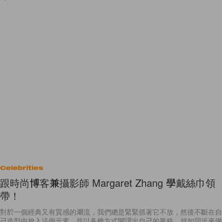
Celebrities
跟時尚博客兼攝影師 Margaret Zhang 學戴絲巾領
帶！
對於一個經典又有質感的潮流，我們總是緊緊抓著它不放，然後不斷在自
己造型中放入這個元素，並以各種方式闡譯出自己的風格。就如同近來備