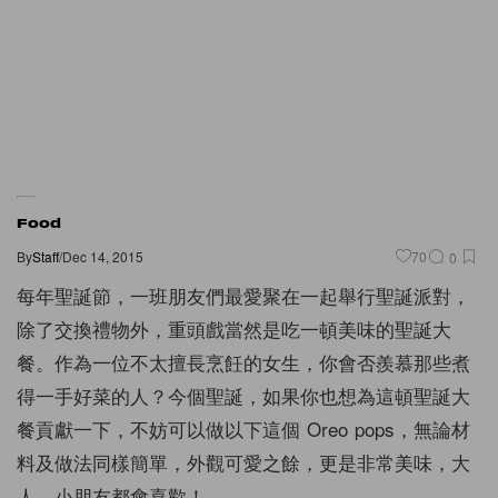
Food
By
Staff
/
Dec 14, 2015
70
0
每年聖誕節，一班朋友們最愛聚在一起舉行聖誕派對，
除了交換禮物外，重頭戲當然是吃一頓美味的聖誕大
餐。作為一位不太擅長烹飪的女生，你會否羨慕那些煮
得一手好菜的人？今個聖誕，如果你也想為這頓聖誕大
餐貢獻一下，不妨可以做以下這個 Oreo pops，無論材
料及做法同樣簡單，外觀可愛之餘，更是非常美味，大
人、小朋友都會喜歡！