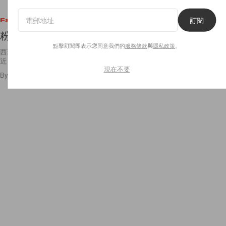
訂閱
Fashion
粉色大衣熱潮再襲：搶先看 Mango 12月造型目錄
點擊訂閱即表示您同意我們的
服務條款
與
隱私政策
。
西班牙時尚品牌 Mango 的女裝系列每季都會演繹不同的流行趨勢。最
近，Mango
現在不要
By
demavi
/
2015年12月14日
24
0