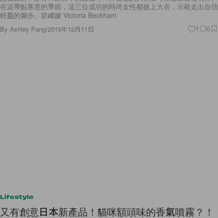
在這帶點寒意的季節，這三位成功的時尚女性都披上大衣，示範走出自信
輕盈的腳步。碧咸嫂 Victoria Beckham
By
Ashley Pang
/
2015年12月11日
1
0
Lifestyle
又有創意日本新產品！貓咪額頭味的香氣噴霧？！