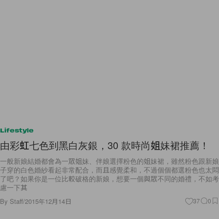
Lifestyle
由彩虹七色到黑白灰銀，30 款時尚姐妹裙推薦！
一般新娘結婚都會為一眾姐妹、伴娘選擇粉色的姐妹裙，雖然粉色跟新娘
子穿的白色婚紗看起非常配合，而且感覺柔和，不過個個都選粉色也太悶
了吧？如果你是一位比較破格的新娘，想要一個與眾不同的婚禮，不如考
慮一下其
By
Staff
/
2015年12月14日
37
0