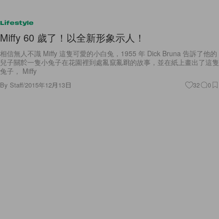
Lifestyle
Miffy 60 歲了！以全新形象示人！
相信無人不識 Miffy 這隻可愛的小白兔，1955 年 Dick Bruna 告訴了他的
兒子關於一隻小兔子在花園裡到處亂竄亂跳的故事，並在紙上畫出了這隻
兔子， Miffy
By
Staff
/
2015年12月13日
32
0