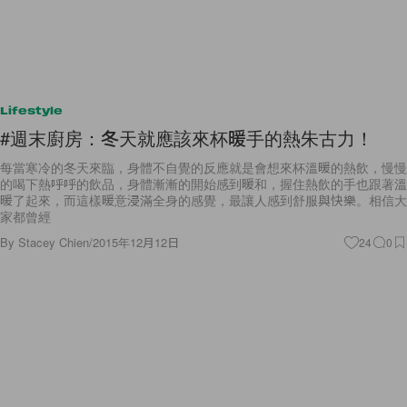
Lifestyle
#週末廚房：冬天就應該來杯暖手的熱朱古力！
每當寒冷的冬天來臨，身體不自覺的反應就是會想來杯溫暖的熱飲，慢慢
的喝下熱呼呼的飲品，身體漸漸的開始感到暖和，握住熱飲的手也跟著溫
暖了起來，而這樣暖意浸滿全身的感覺，最讓人感到舒服與快樂。相信大
家都曾經
By
Stacey Chien
/
2015年12月12日
24
0