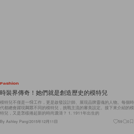
Fashion
時裝界傳奇！她們就是創造歷史的模特兒
模特兒不僅是一份工作，更是啟發設計師、展現品牌靈魂的人物。每個時
代都總會躍現與眾不同的模特兒，挑戰主流的審美設定。接下來介紹的模
特兒，又是怎樣捲起新的時尚浪濤？ 1. 1911年出生的
By
Ashley Pang
/
2015年12月11日
59
0