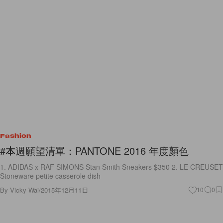
Fashion
#本週願望清單：PANTONE 2016 年度顏色
1. ADIDAS x RAF SIMONS Stan Smith Sneakers $350 2. LE CREUSET
Stoneware petite casserole dish
By
Vicky Wai
/
2015年12月11日
10
0