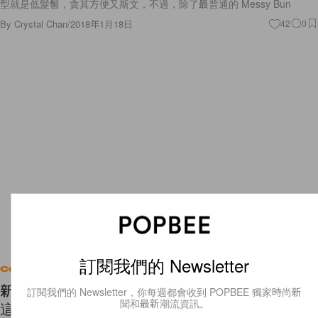
型就是低髮髻，貪其方便又斯文，不過，除了最普通的 Messy Bun
By
Crystal Chan
/
2018年1月18日
42
0
訂閱我們的 Newsletter
Celebrities
新鮮情爐的小情侶！Millie Bobby Brown 被爆正和
訂閱我們的 Newsletter，你每週都會收到 POPBEE 獨家時尚新
聞和最新潮流資訊。
這位 15 歲年輕歌手交往中！