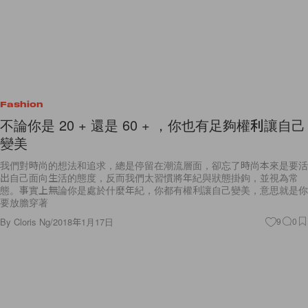
Fashion
不論你是 20 + 還是 60 + ，你也有足夠權利讓自己
變美
我們對時尚的想法和追求，總是停留在潮流層面，卻忘了時尚本來是要活
出自己面向生活的態度，反而我們太習慣將年紀與狀態掛鉤，並視為常
態。事實上無論你是處於什麼年紀，你都有權利讓自己變美，意思就是你
要放膽穿著
By
Cloris Ng
/
2018年1月17日
9
0