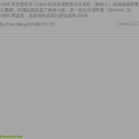
1995 年空靈歌手 Chara 和演員淺野忠信在電影《夢旅人》相識後隨即墜
入情網，閃電結婚並生了兩個小孩，第一個女兒淺野堇（Sumire）於
1995 年誕生，這超強的基因已經從媽媽 2008
By
Ellen Wang
/
2018年1月17日
596
0
Features