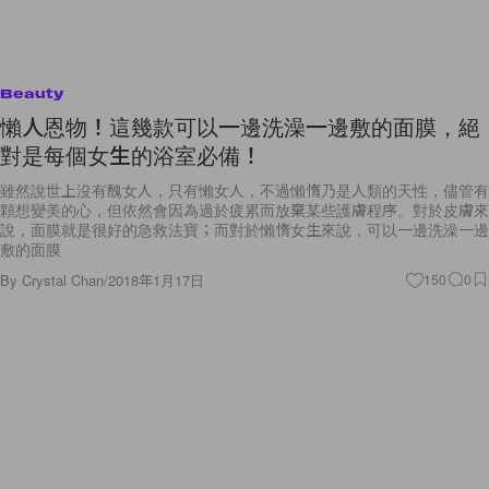
Beauty
懶人恩物！這幾款可以一邊洗澡一邊敷的面膜，絕
對是每個女生的浴室必備！
雖然說世上沒有醜女人，只有懶女人，不過懶惰乃是人類的天性，儘管有
顆想變美的心，但依然會因為過於疲累而放棄某些護膚程序。對於皮膚來
說，面膜就是很好的急救法寶；而對於懶惰女生來說，可以一邊洗澡一邊
敷的面膜
By
Crystal Chan
/
2018年1月17日
150
0