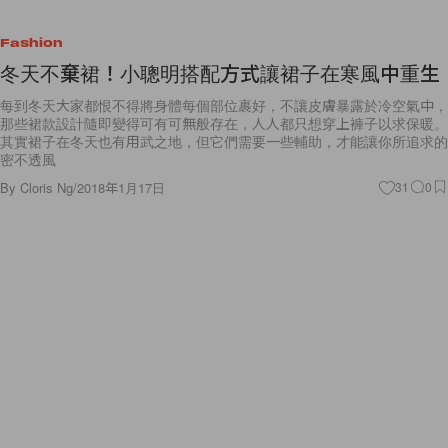
Fashion
冬天不棄裙！小聰明搭配方式讓裙子在寒風中重生
每到冬天大家都恨不得將身體每個部位裹好，不讓皮膚暴露於冷空氣中，
那些裙款設計隨即變得可有可無般存在，人人都只想穿上褲子以求保暖。
其實裙子在冬天也有用武之地，但它們需要一些輔助，才能讓你所追求的
密不透風
By
Cloris Ng
/
2018年1月17日
31
0