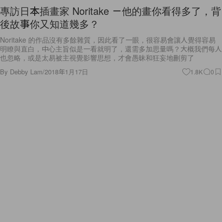
專訪日本插畫家 Noritake －他的畫你看得多了，背
後故事你又知道幾多？
Noritake 的作品沒有多餘雜質，因此看了一眼，很容易會讓人覺得容易
明瞭與直白，中心主旨似是一看就明了，還需多加思量嗎？大概我們每人
也忽略，或是太易被主視覺影響思想，才會愚昧和狂妄地刪剪了
By
Debby Lam
/
2018年1月17日
1.8K
0