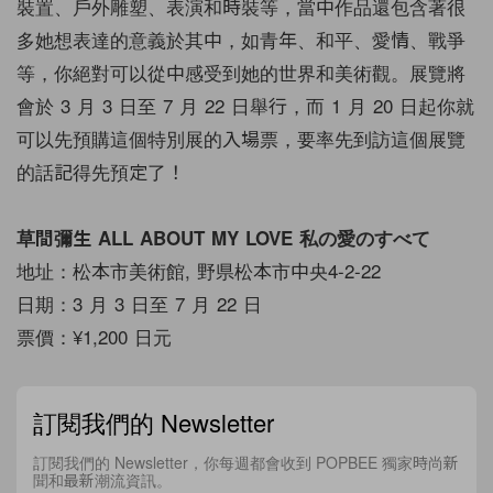
裝置、戶外雕塑、表演和時裝等，當中作品還包含著很
多她想表達的意義於其中，如青年、和平、愛情、戰爭
等，你絕對可以從中感受到她的世界和美術觀。展覽將
會於 3 月 3 日至 7 月 22 日舉行，而 1 月 20 日起你就
可以先預購這個特別展的入場票，要率先到訪這個展覽
的話記得先預定了！
草間彌生 ALL ABOUT MY LOVE 私の愛のすべて
地址：松本市美術館, 野県松本市中央4-2-22
日期：3 月 3 日至 7 月 22 日
票價：¥1,200 日元
訂閱我們的 Newsletter
訂閱我們的 Newsletter，你每週都會收到 POPBEE 獨家時尚新
聞和最新潮流資訊。