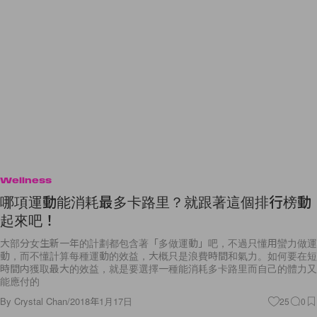
Wellness
哪項運動能消耗最多卡路里？就跟著這個排行榜動
起來吧！
大部分女生新一年的計劃都包含著「多做運動」吧，不過只懂用蠻力做運
動，而不懂計算每種運動的效益，大概只是浪費時間和氣力。如何要在短
時間内獲取最大的效益，就是要選擇一種能消耗多卡路里而自己的體力又
能應付的
By
Crystal Chan
/
2018年1月17日
25
0