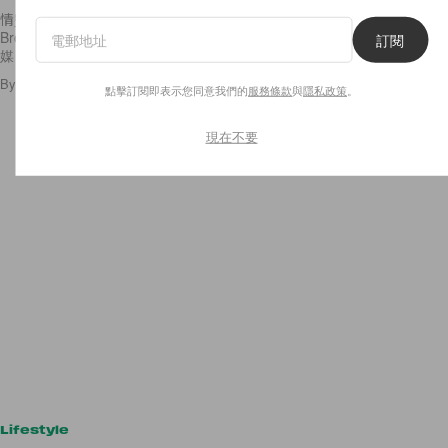
情竇初開！因拍攝人氣美劇《Stranger Things》而爆紅的 Millie Bobby
Brown，近日被爆正與 15 歲的年輕歌手 Jacob Sartorius 交往中。據外
訂閱
媒《Us
By
Emily.W
/
2018年1月18日
42
0
點擊訂閱即表示您同意我們的
服務條款
與
隱私政策
。
現在不要
Lifestyle