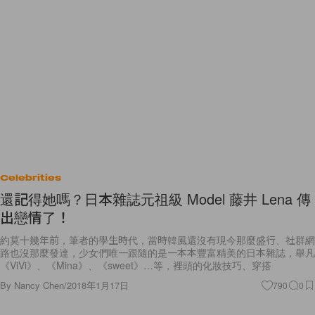
Celebrities
還記得她嗎？日本雜誌元祖級 Model 藤井 Lena 傳
出戀情了！
約莫十幾年前，筆者的學生時代，當時韓風還沒有現今那麼盛行、社群網
路也沒那麼發達，少女們唯一跟隨的是一本本豐富精美的日本雜誌，舉凡
《ViVi》、《Mina》、《sweet》…等，裡頭的化妝技巧、穿搭
By
Nancy Chen
/
2018年1月17日
790
0