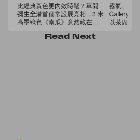
比經典黃色更內斂時髦？草間
霧氣、茶湯
彌生全港首個常設展亮相，3 米
Gallery
高墨綠色《南瓜》竟然藏在這
以茶席與
裡！
Read
Next