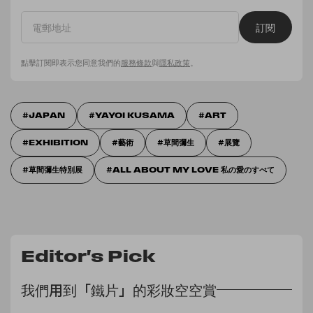
訂閱
點擊訂閱即表示您同意我們的
服務條款
與
隱私政策
。
JAPAN
YAYOI KUSAMA
ART
EXHIBITION
藝術
草間彌生
展覽
草間彌生特別展
ALL ABOUT MY LOVE 私の愛のすべて
Editor's Pick
我們用到「鐵片」的彩妝空空賞