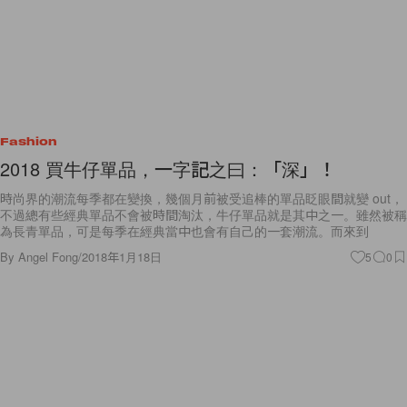
Fashion
2018 買牛仔單品，一字記之曰：「深」！
時尚界的潮流每季都在變換，幾個月前被受追棒的單品眨眼間就變 out，
不過總有些經典單品不會被時間淘汰，牛仔單品就是其中之一。雖然被稱
為長青單品，可是每季在經典當中也會有自己的一套潮流。而來到
By
Angel Fong
/
2018年1月18日
5
0