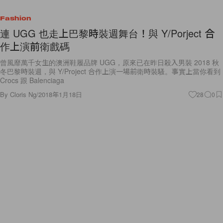
Fashion
連 UGG 也走上巴黎時裝週舞台！與 Y/Porject 合
作上演前衛戲碼
曾風靡萬千女生的澳洲鞋履品牌 UGG，原來已在昨日殺入男裝 2018 秋
冬巴黎時裝週，與 Y/Project 合作上演一場前衛時裝騷。事實上當你看到
Crocs 跟 Balenciaga
By
Cloris Ng
/
2018年1月18日
28
0