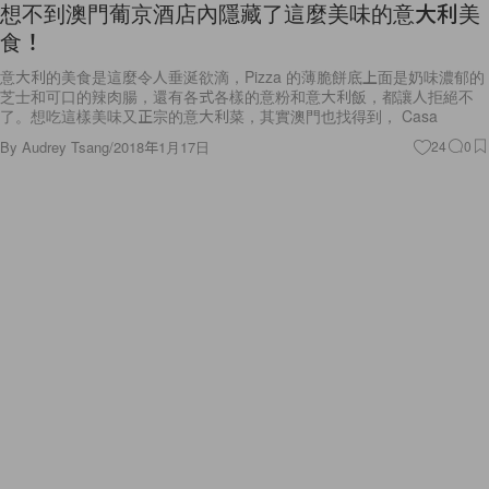
想不到澳門葡京酒店內隱藏了這麼美味的意大利美
食！
意大利的美食是這麼令人垂涎欲滴，Pizza 的薄脆餅底上面是奶味濃郁的
芝士和可口的辣肉腸，還有各式各樣的意粉和意大利飯，都讓人拒絕不
了。想吃這樣美味又正宗的意大利菜，其實澳門也找得到， Casa
By
Audrey Tsang
/
2018年1月17日
24
0