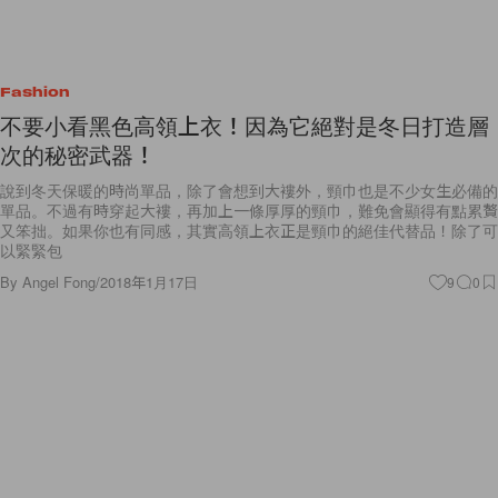
Fashion
不要小看黑色高領上衣！因為它絕對是冬日打造層
次的秘密武器！
說到冬天保暖的時尚單品，除了會想到大褸外，頸巾也是不少女生必備的
單品。不過有時穿起大褸，再加上一條厚厚的頸巾，難免會顯得有點累贅
又笨拙。如果你也有同感，其實高領上衣正是頸巾的絕佳代替品！除了可
以緊緊包
By
Angel Fong
/
2018年1月17日
9
0