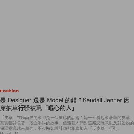
Fashion
是 Designer 還是 Model 的錯？Kendall Jenner 因
穿披草行騷被罵「嘔心的人」
「皮草」在時尚界向來都是一個敏感的話題；每一件看起來奢華的皮草，
其實都背負著一段血淋淋的故事。但隨著人們對這殘忍玩意以及對動物的
保護意識越來越強，不少時裝設計師都相繼加入「反皮草」行列。
Gucci、M