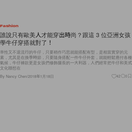
Fashion
誰說只有歐美人才能穿出時尚？跟這 3 位亞洲女孩
學牛仔穿搭就對了！
率性又不退流行的牛仔，只要稍作巧思就能搭配有型，是相當實穿的元
素，尤其是在換季時節，只要隨身搭配一件牛仔外套，就能輕鬆應付各種
氣候，牛仔褲款更是女孩們修飾腿長的一大利器，人們經常把牛仔和美式
文化聯想在
By
Nancy Chen
/
2018年1月18日
42
0