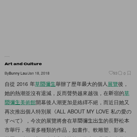
Art and Culture
By
Bunny Lau
/
Jan 18, 2018
93
0
自從 2016 年
草間彌生
舉辦了歷年最大的個人
展覽
後，
她的熱潮並沒有退減，反而聲勢越來越強，在新宿的
草
間彌生美術館
開幕後人潮更加是絡繹不絕，而近日她又
再次推出個人特別展《ALL ABOUT MY LOVE 私の愛の
すべて》，今次的展覽將會在草間彌生出生的長野松本
市舉行，有著多種類的作品，如畫作、軟雕塑、影像、