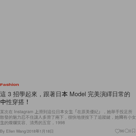
Fashion
這 3 招學起來，跟著日本 Model 完美演繹日常的
中性穿搭！
某次在 Instagram 上滑到這位日本女生「在原美優紀」，她舉手投足所
散發的魅力忍不住讓人多滑了兩下，很快地便按下了追蹤鍵，她擁有小女
生的燦爛笑容、清秀的五官，1998
By
Ellen Wang
/
2018年1月18日
96
0