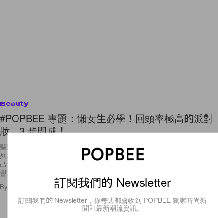
Beauty
#POPBEE 專題：懶女生必學！回頭率極高的派對
妝，3 步即成！
聖誕在即，連場派對正等著你的參與，各大時裝及化妝品牌的節日限定系
列相繼登場，已經開始搜羅心水的戰衣及妝物吧！但請勿忘記也要為你自
己準備一個讓你散發動人魅力的妝容。不妨嘗試一下當下韓國最流行、被
譽為「桃
訂閱我們的 Newsletter
By
Candy Chan
/
2016年12月5日
7
0
訂閱我們的 Newsletter，你每週都會收到 POPBEE 獨家時尚新
聞和最新潮流資訊。