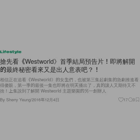
Lifestyle
搶先看《Westworld》首季結局預告片！即將解開
的最終秘密看來又是出人意表吧？！
相信正在追看《Westworld》的女生們，也被第三集起劇集的急劇推進看
得傻眼，第一季的最後一集也即將在明天播出了，真的讓人又期待又不
捨！上集說到了解開 Westworld 主題樂園的另一創辦人
By
Sherry Yeung
/
2016年12月4日
17
0