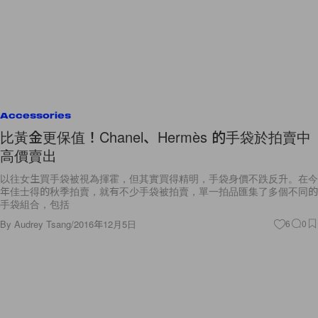
Accessories
比黃金更保值！Chanel、Hermès 的手袋於拍賣中
高價賣出
以往女生買手袋被視為揮霍，但其實買得精明，手袋身價不跌反升。在今
年佳士得的秋季拍賣，就有不少手袋被拍賣，單一拍品匯集了多個不同的
手袋組合，包括
By
Audrey Tsang
/
2016年12月5日
6
0