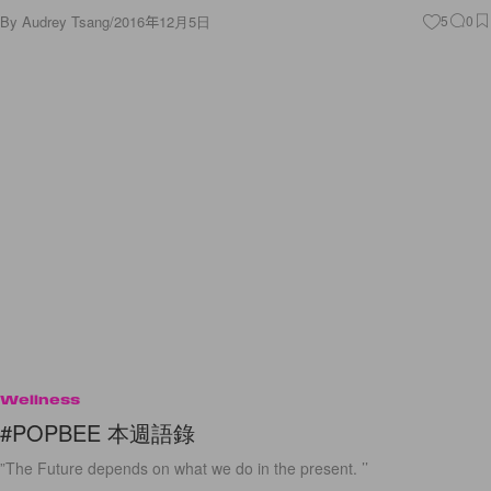
By
Audrey Tsang
/
2016年12月5日
5
0
Wellness
#POPBEE 本週語錄
”The Future depends on what we do in the present. ’’