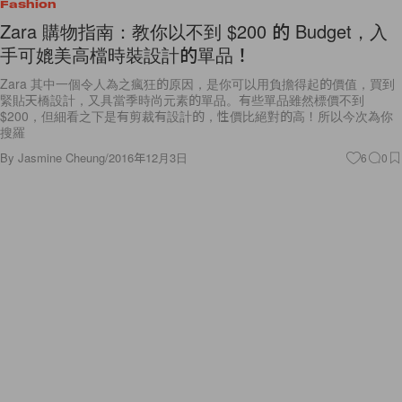
Fashion
Zara 購物指南：教你以不到 $200 的 Budget，入
手可媲美高檔時裝設計的單品！
Zara 其中一個令人為之瘋狂的原因，是你可以用負擔得起的價值，買到
緊貼天橋設計，又具當季時尚元素的單品。有些單品雖然標價不到
$200，但細看之下是有剪裁有設計的，性價比絕對的高！所以今次為你
搜羅
By
Jasmine Cheung
/
2016年12月3日
6
0