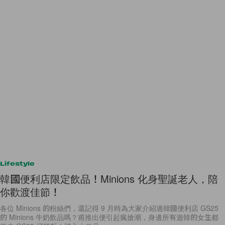
Lifestyle
韓國便利店限定飲品！Minions 化身聖誕老人，陪
你歡渡佳節！
各位 Minions 的粉絲們，還記得 9 月時為大家介紹過韓國便利店 GS25
的 Minions 牛奶飲品嗎？甫推出便引起瘋搶潮，身邊所有遊韓的女生都