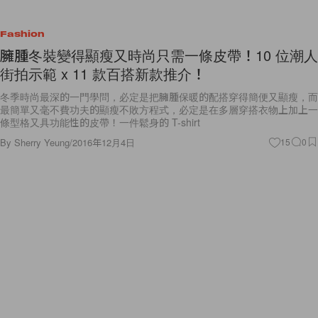
Fashion
臃腫冬裝變得顯瘦又時尚只需一條皮帶！10 位潮人
街拍示範 x 11 款百搭新款推介！
冬季時尚最深的一門學問，必定是把臃腫保暖的配搭穿得簡便又顯瘦，而
最簡單又毫不費功夫的顯瘦不敗方程式，必定是在多層穿搭衣物上加上一
條型格又具功能性的皮帶！一件鬆身的 T-shirt
By
Sherry Yeung
/
2016年12月4日
15
0