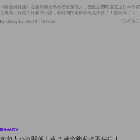
《解憂雜貨店》在書店榮登熱賣榜首幾個月，受歡迎的程度直逼日本作家
之最高，好賣又好看的小說，若能開拍電影就可真美妙了！然而等了 4
By
Debby Lam
/
2016年12月5日
5
0
Beauty
包包太小沒關係！這 3 種全能妝物不佔位！