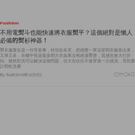
Fashion
不用電熨斗也能快速將衣服熨平？這個絕對是懶人
必備的熨衫神器！
熨衣服實在是一件苦差事，特別在冬天，把積壓一年沒穿的衣服拿出來，
又厚又多，衣櫃中投資最多的大衣如果沒有經過熨燙，質感也會大打折
扣。雖然乾洗可以解決這個問題，但大衣往往不會穿過一次就洗，否則累
計的乾洗費
By
Staff
/
2016年12月5日
77
0