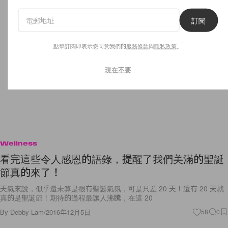
訂閱
點擊訂閱即表示您同意我們的
服務條款
與
隱私政策
。
現在不要
Wellness
看完這些令人感恩的語錄，提醒了我們美滿的聖誕
節真的來了！
天氣來說，似乎還未算是很有聖誕氣氛，可是只差 20 天！還有 20 天就
真的是聖誕節！期待的過程最讓人沸騰，在這 20
By
Debby Lam
/
2016年12月5日
58
0