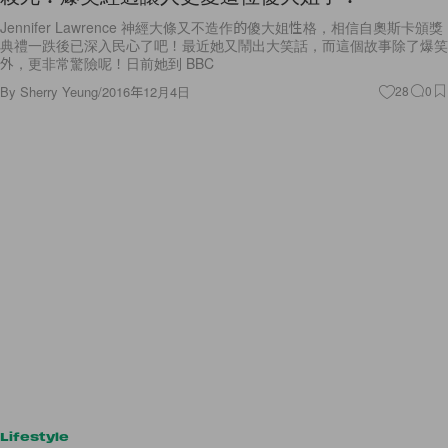
Jennifer Lawrence 神經大條又不造作的傻大姐性格，相信自奧斯卡頒獎
典禮一跌後已深入民心了吧！最近她又鬧出大笑話，而這個故事除了爆笑
外，更非常驚險呢！日前她到 BBC
By
Sherry Yeung
/
2016年12月4日
28
0
Lifestyle