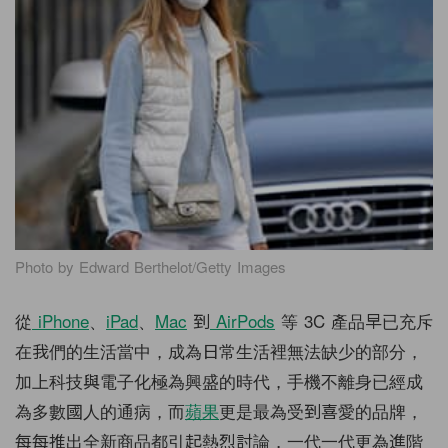
Photo by Edward Berthelot/Getty Images
從
iPhone
、
iPad
、
Mac
到
AirPods
等 3C 產品早已充斥
在我們的生活當中，成為日常生活裡無法缺少的部分，
加上科技與電子化極為興盛的時代，手機不離身已經成
為多數國人的通病，而
蘋果
更是最為受到喜愛的品牌，
每每推出全新商品都引起熱烈討論，一代一代更為進階