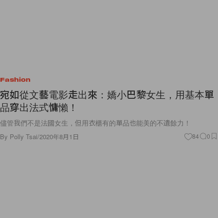
Fashion
宛如從文藝電影走出來：嬌小巴黎女生，用基本單
品穿出法式慵懶！
儘管我們不是法國女生，但用衣櫃有的單品也能美的不遺餘力！
By
Polly Tsai
/
2020年8月1日
84
0