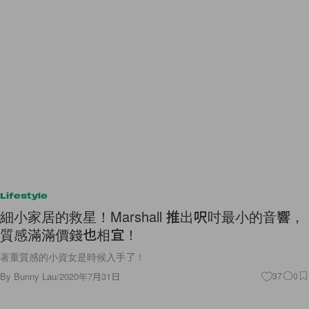
Lifestyle
細小家居的救星！Marshall 推出呎吋最小的音響，
質感滿滿價錢也相宜！
著重質感的小資女是時候入手了！
By
Bunny Lau
/
2020年7月31日
37
0