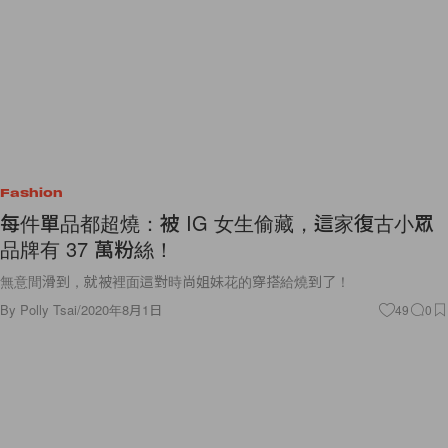
Fashion
每件單品都超燒：被 IG 女生偷藏，這家復古小眾
品牌有 37 萬粉絲！
無意間滑到，就被裡面這對時尚姐妹花的穿搭給燒到了！
By
Polly Tsai
/
2020年8月1日
49
0