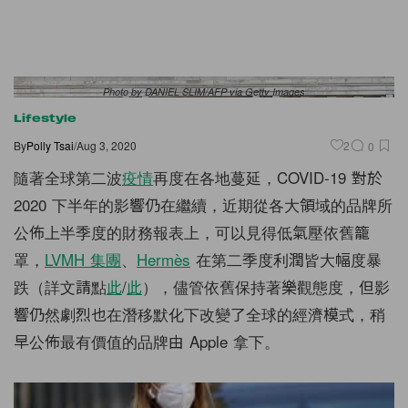
Photo by DANIEL SLIM/AFP via Getty Images
Lifestyle
By
Polly Tsai
/
Aug 3, 2020
2
0
隨著全球第二波
疫情
再度在各地蔓延，COVID-19 對於
2020 下半年的影響仍在繼續，近期從各大領域的品牌所
公佈上半季度的財務報表上，可以見得低氣壓依舊籠
罩，
LVMH 集團
、
Hermès
在第二季度利潤皆大幅度暴
跌（詳文請點
此
/
此
），儘管依舊保持著樂觀態度，但影
響仍然劇烈也在潛移默化下改變了全球的經濟模式，稍
早公佈最有價值的品牌由 Apple 拿下。