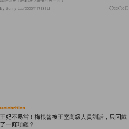
或許你會了解到這位超模的另一面！
By
Bunny Lau
/
2020年7月31日
22
0
Celebrities
王妃不易當！梅根曾被王室高級人員訓話，只因戴
了一條項鏈？