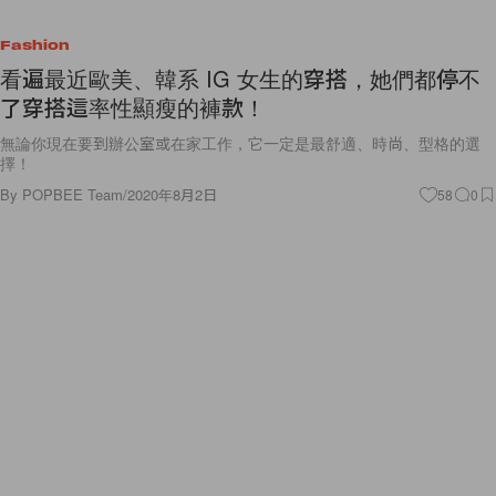
Fashion
看遍最近歐美、韓系 IG 女生的穿搭，她們都停不
了穿搭這率性顯瘦的褲款！
無論你現在要到辦公室或在家工作，它一定是最舒適、時尚、型格的選
擇！
By
POPBEE Team
/
2020年8月2日
58
0