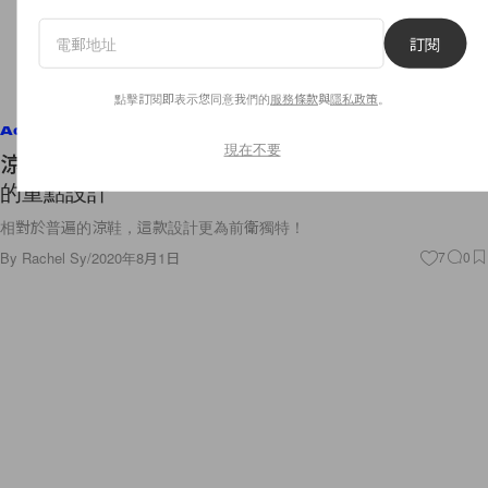
訂閱
點擊訂閱即表示您同意我們的
服務條款
與
隱私政策
。
Accessories
現在不要
涼鞋不能隨便挑！今季入手只著重這一個簡約貴氣
的重點設計
相對於普遍的涼鞋，這款設計更為前衛獨特！
By
Rachel Sy
/
2020年8月1日
7
0