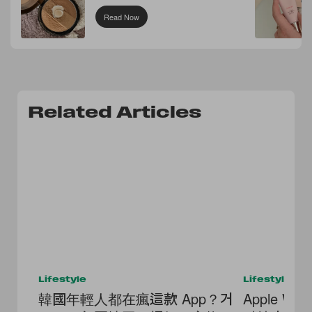
Read Now
Related Articles
Lifestyle
Lifestyle
韓國年輕人都在瘋這款 App？거
Apple W