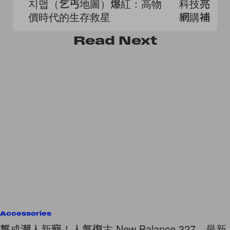
지맵（乞丐地圖）爆紅：高物
科技亮點，全新
價時代的生存救星
網購補貨
Read
Next
Accessories
誓成潮人新寵！人氣復古 New Balance 327，最新