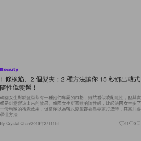
Beauty
1 條橡筋、2 個髮夾：2 種方法讓你 15 秒綁出韓式
隨性低髮髻！
韓國女生對於髮型都有一種她們專屬的風格，雖然看似凌亂隨性，但其實
都是刻意營造出來的效果。韓國女生所喜歡的隨性感，比起法國女生多了
一份精緻的視覺效果，但當你以為韓式髮型都要靠專家打造時，其實只要
學懂方法
By
Crystal Chan
/
2019年2月11日
61
0