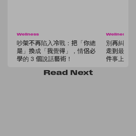
Wellness
Wellness
吵架不再陷入冷戰：把「你總
別再糾結
是」換成「我覺得」，情侶必
走到最後的
學的 3 個說話藝術！
件事上超
Read
Next