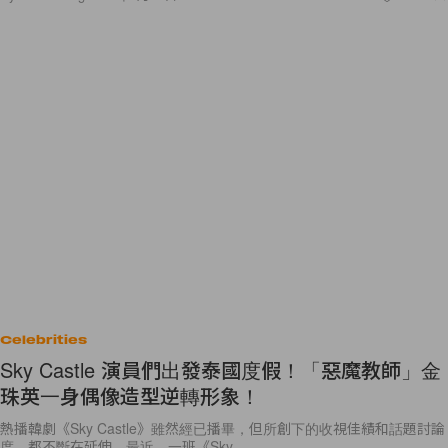
Celebrities
Sky Castle 演員們出發泰國度假！「惡魔教師」金
珠英一身偶像造型逆轉形象！
熱播韓劇《Sky Castle》雖然經已播畢，但所創下的收視佳績和話題討論
度，都不斷在延伸。最近，一班《Sky