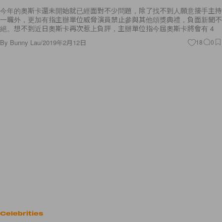
今年的奧斯卡還未開始就已經面對不少問題，除了找不到人願意接手主持
一職外，更加有指主辦單位威脅演員禁止參與其他頌獎典禮，負面新聞不
絕。想不到近日奧斯卡再次惹上負評，主辦單位指今屆奧斯卡將會有 4
By
Bunny Lau
/
2019年2月12日
18
0
Celebrities