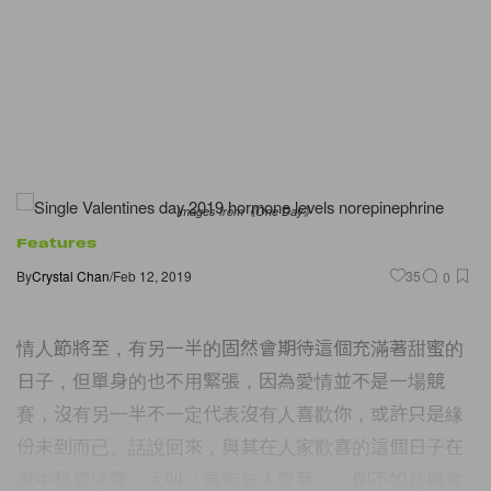
Images from《One Day》
Features
By
Crystal Chan
/
Feb 12, 2019
35
0
情人節將至，有另一半的固然會期待這個充滿著甜蜜的
日子，但單身的也不用緊張，因為愛情並不是一場競
賽，沒有另一半不一定代表沒有人喜歡你，或許只是緣
份未到而已。話說回來，與其在人家歡喜的這個日子在
家中愁雲慘霧，大叫「為何無人愛我」，倒不如趁機會