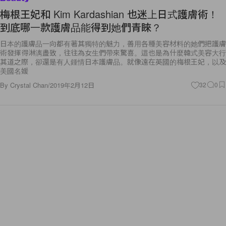
梅根王妃和 Kim Kardashian 也迷上日式護膚術！
到底哪一款護膚品能得到她們青睞？
日本的護膚品一向都有著其獨特的魅力，善用各種美容材料的她們把護膚
術發揮得淋漓盡致，往往為女生們帶來驚喜。這也是為什麼韓式美容大行
其道之際，卻還是有人鍾情日本護膚品。就像遠在英國的梅根王妃，以及
美國名媛
By
Crystal Chan
/
2019年2月12日
32
0