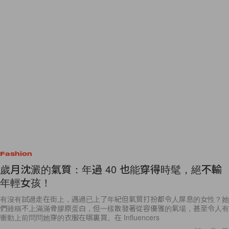
Fashion
歲月沈澱的氣質：年過 40 也能穿得時髦，絕不輸
年輕女孩！
有沒有試過走在街上，遇過已上了年紀但氣質打扮都令人屏息的女性？她
們雖稱不上滿滿骨膠原蛋白，但一樣散發著從容優雅的氣場，甚至令人有
衝動上前問問她穿的衣服在哪裏買。在 Influencers