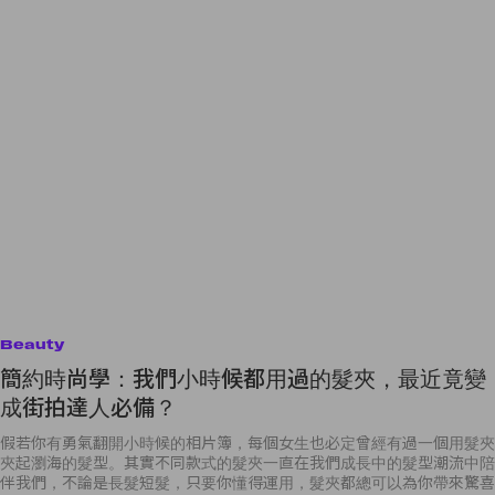
Beauty
簡約時尚學：我們小時候都用過的髮夾，最近竟變
成街拍達人必備？
假若你有勇氣翻開小時候的相片簿，每個女生也必定曾經有過一個用髮夾
夾起瀏海的髮型。其實不同款式的髮夾一直在我們成長中的髮型潮流中陪
伴我們，不論是長髮短髮，只要你懂得運用，髮夾都總可以為你帶來驚喜