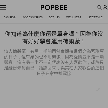
FASHION
ACCESSORIES
BEAUTY
WELLNESS
LIFESTYLE
你知道為什麼你還是單身嗎？因為你沒
有好好學會運用荷爾蒙！
情人節將至，有另一半的固然會期待這個充滿著甜蜜
的日子，但單身的也不用緊張，因為愛情並不是一場
競賽，沒有另一半不一定代表沒有人喜歡你，或許只
是緣份未到而已。話說回來，與其在人家歡喜的這個
日子在家中愁雲慘