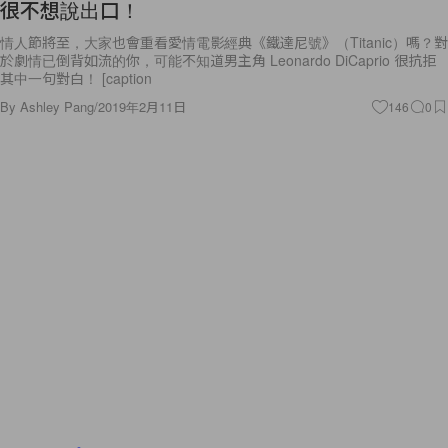
很不想說出口！
情人節將至，大家也會重看愛情電影經典《鐵達尼號》（Titanic）嗎？對
於劇情已倒背如流的你，可能不知道男主角 Leonardo DiCaprio 很抗拒
其中一句對白！ [caption
By
Ashley Pang
/
2019年2月11日
146
0