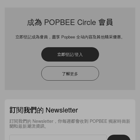
檢視一下自己，為什麼還是單身吧。筆者說的並不是從
心靈或外觀層面，檢討自己是否已成為一個值得人愛的
成為 POPBEE Circle 會員
好女友，而是從科學層面探討單身的理由。是的，愛情
是有數可計的，當中運算的元素就是荷爾蒙！
立即登記成為會員，盡享 Popbee 全站內容及其他精采優惠。
激情是個好開始
立即登記/登入
Image from《Romeo & Juliet 》
了解更多
雖然我們都在追求細水長流的愛情，但其實跟異性一起
所觸發的激情，是我們衍生愛情的必要元素。有科學家
訂閱我們的 Newsletter
發現，當人在一起進行某一些能夠產生激動情緒的活動
時，人與人之間會比較容易產生感情。這些能帶動情緒
訂閱我們的 Newsletter，你每週都會收到 POPBEE 獨家時尚新
聞和最新潮流資訊。
的活動就包括了探險、運動、或是一些不如預設結果的
危險活動等，因為當進行這些活動時，大腦會釋放出多