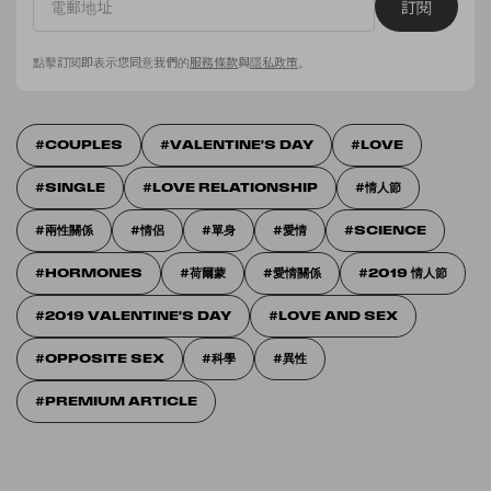
訂閱
巴胺，而當多巴胺濃度上升到一定程度，腦內的血清素
就會減少，讓人有戀愛或著迷的感覺。這就解釋了為什
點擊訂閱即表示您同意我們的
服務條款
與
隱私政策
。
麼電影中的男主角英雄救美後，女主角往往會墮入愛河
吧！假若你有了心儀對象的話，不妨也相約他進行一場
COUPLES
VALENTINE'S DAY
LOVE
探險，說不定也能
SINGLE
LOVE RELATIONSHIP
情人節
兩性關係
情侶
單身
愛情
SCIENCE
HORMONES
荷爾蒙
愛情關係
2019 情人節
2019 VALENTINE'S DAY
LOVE AND SEX
OPPOSITE SEX
科學
異性
PREMIUM ARTICLE