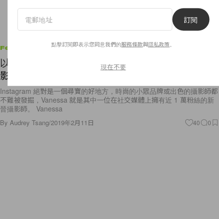
訂閱
點擊訂閱即表示您同意我們的
服務條款
與
隱私政策
。
Features
以冷淡的色彩拍出富有個性的照片！專訪新晉女攝
現在不要
影師 Vanessa
Instagram 絕對是一個尋寶的好地方，時尚的小眾品牌或出色的攝影師都
不難被發掘，Vanessa 就是其中一位在社交媒體上擁有近 1 萬粉絲的新
晉攝影師。 Vanessa
By
Audrey Tsang
/
2019年2月11日
40
0