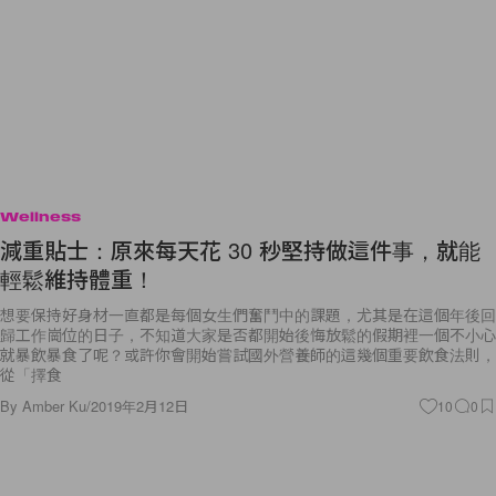
Wellness
減重貼士：原來每天花 30 秒堅持做這件事，就能
輕鬆維持體重！
想要保持好身材一直都是每個女生們奮鬥中的課題，尤其是在這個年後回
歸工作崗位的日子，不知道大家是否都開始後悔放鬆的假期裡一個不小心
就暴飲暴食了呢？或許你會開始嘗試國外營養師的這幾個重要飲食法則，
從「擇食
By
Amber Ku
/
2019年2月12日
10
0