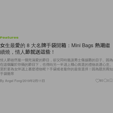
Features
女生最愛的 8 大名牌手袋開箱：Mini Bags 熱潮繼
續燒，情人節就送這些！
情人節雖然是一個充滿愛的節日，卻又同時是讓男士傷腦筋的日子。因為
在這個屬於你倆的節日下，也得向另一半送上精心挑選的禮物表達心意。
至於要為女伴送上甚麼禮物呢？手袋或者是你的最佳選擇！因為眾所周知
手袋是除
By
Angel Fong
/
2019年2月11日
85
0