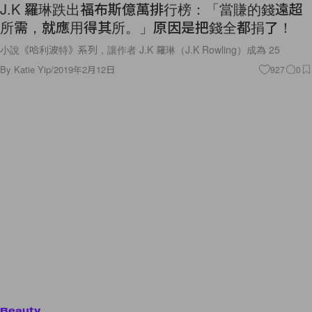
J.K 羅琳跌出福布斯億萬排行榜：「當賺的錢遠超
所需，就應用得其所。」原因是把錢全都捐了！
小說《哈利波特》系列，讓作者 J.K 羅琳（J.K Rowling）成為 25
By
Katie Yip
/
2019年2月12日
927
0
Beauty