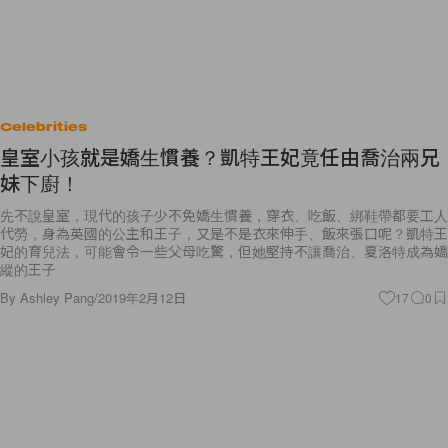
Celebrities
皇室小孩就是嬌生慣養？凱特王妃竟任由喬治兩兄
妹下廚！
先不說皇室，現代的孩子少不免嬌生慣養，穿衣、吃飯、綁鞋帶都要工人
代勞，身為英國的公主和王子，又是不是衣來伸手、飯來張口呢？凱特王
妃的育兒法，可能會令一些父母吃驚，但她堅持不讓喬治、夏洛特成為嬌
縱的王子
By
Ashley Pang
/
2019年2月12日
17
0