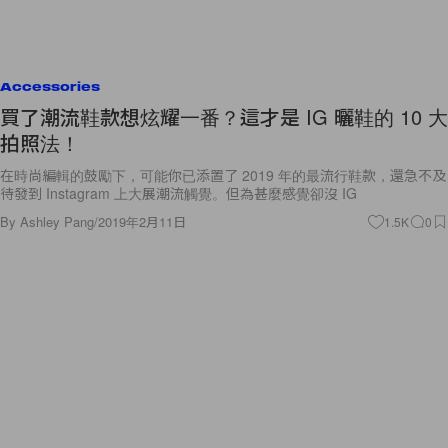
Accessories
買了潮流鞋款想炫耀一番？這才是 IG 曬鞋的 10 大
拍照法！
在時尚編輯的鼓勵下，可能你已添置了 2019 年的最流行鞋款，還急不及
待發到 Instagram 上大展潮流觸覺。但為甚麼感覺卻沒 IG
By
Ashley Pang
/
2019年2月11日
1.5K
0