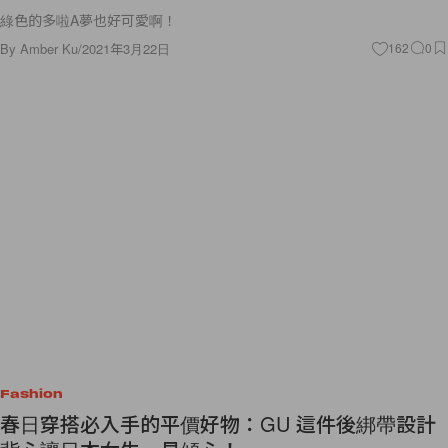
綠色的多啦A夢也好可愛啊！
By
Amber Ku
/
2021年3月22日
162
0
Fashion
春日穿搭必入手的平價好物：GU 這件後綁帶設計