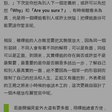
類。」下次當你想為別人下一個定義前，或許可以先想
想
和
，有時候眼看未為
「Why」
「Are you sure？」
真，光是用一個標籤看別人或許太狹隘；把標籤撕掉可
能更讓你驚喜呢。
相反，被標籤的人亦無需要把其無限放大，因為同一個
形容詞，不同人會有著不同的解釋，可以是負面，同樣
可以是正面。到頭來，其實標籤的存在與否或許並不是
最緊要，最重要的是你是否願意多踏出一步，了解自己
和別人最真實的一面，絕不要因為一個單一的形容詞而
限制了自己的想法和人生。正如又有誰想到，外表柔弱
的王菀之原來小時候的修讀木工的，這次更親自設計了
一個木櫃放在展覽當中呢。
若撕開偏見窗外大道有更多面，用標籤總會方便，