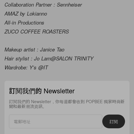
Collaboration Partner : Sennheiser
AMAZ by Lokianno
All-in Productions
ZUCO COFFEE ROASTERS
Makeup artist : Janice Tao
Hair stylist : Jo Lam@SALON TRINITY
Wardrobe: Y’s @IT
訂閱我們的 Newsletter
訂閱我們的 Newsletter，你每週都會收到 POPBEE 獨家時尚新
聞和最新潮流資訊。
訂閱