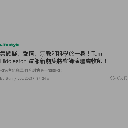
Lifestyle
集懸疑、愛情、宗教和科學於一身！Tom
Hiddleston 這部新劇集將會飾演驅魔牧師！
相信會給觀眾們看到他另一個面相！
By
Bunny Lau
/
2021年3月24日
4
0