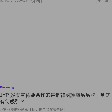
By
Polly Tsai
/
2021年3月23日
12
0
Beauty
JYP 娛樂宣佈要合作的這個韓國護膚品品牌，到底
有何吸引？
JYP 娛樂的朴軫永社長更親自出演廣告呢！