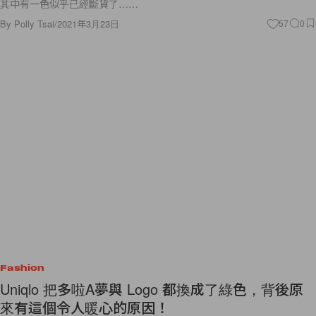
其中有一色似乎已經斷貨了……
By
Polly Tsai
/
2021年3月23日
57
0
Fashion
Uniqlo 把多啦A夢與 Logo 都換成了綠色，背後原
來有這個令人暖心的原因！