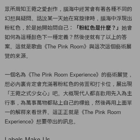
眾所周知王菀之愛創作，腦海中經常會有著各種不同的
幻想與疑問。話說某一天她在寫旋律時，腦海中浮現出
粉紅色，於是她開始問自己：
她會
「粉紅色是什麼？」
如何為這種顏色下一種定義？然後便就有了以上的答
案。這就是歌曲《The Pink Room》與這次這個藝術展
覽的來源。
一個名為《The Pink Room Experience》的藝術展覽，
想必內裏肯定會充滿著粉紅色的佈置和打卡位，展出現
「王菀之式少女心」吧。大概現代人都喜歡用先入為主
行事，為萬事萬物都貼上自己的標籤，然後再用上面單
一的解釋來看世界。這正正就是《The Pink Room
Experience》想要帶出的訊息。
Labels Make Us