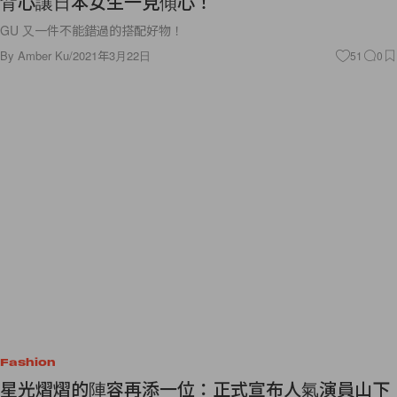
背心讓日本女生一見傾心！
GU 又一件不能錯過的搭配好物！
By
Amber Ku
/
2021年3月22日
51
0
Fashion
星光熠熠的陣容再添一位：正式宣布人氣演員山下