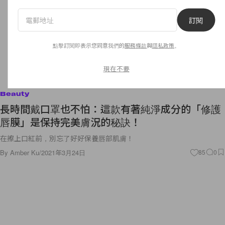
訂閱
點擊訂閱即表示您同意我們的
服務條款
與
隱私政策
。
現在不要
Beauty
長時間戴口罩也不怕：這款有著純淨成分的「修護
唇膜」是保持完美膚況的秘訣！
在擦上口紅前，別忘了好好保養唇部肌膚！
By
Amber Ku
/
2021年3月24日
85
0