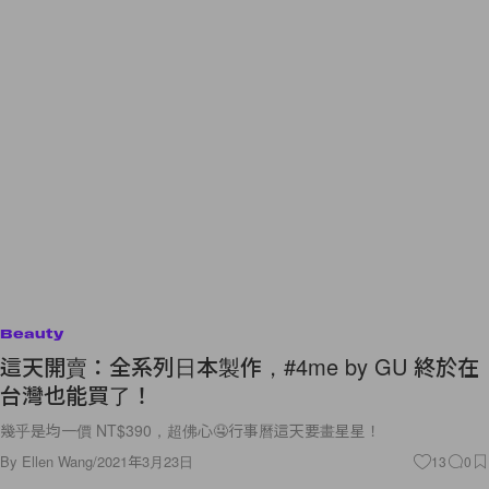
Beauty
這天開賣：全系列日本製作，#4me by GU 終於在
台灣也能買了！
幾乎是均一價 NT$390，超佛心🤤行事曆這天要畫星星！
By
Ellen Wang
/
2021年3月23日
13
0