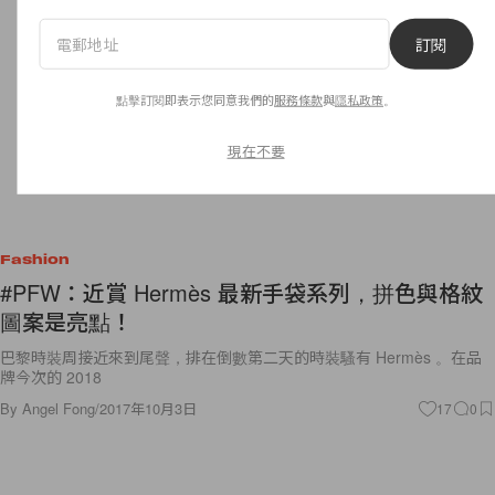
訂閱
點擊訂閱即表示您同意我們的
服務條款
與
隱私政策
。
現在不要
Fashion
#PFW：近賞 Hermès 最新手袋系列，拼色與格紋
圖案是亮點！
巴黎時裝周接近來到尾聲，排在倒數第二天的時裝騷有 Hermès 。在品
牌今次的 2018
By
Angel Fong
/
2017年10月3日
17
0