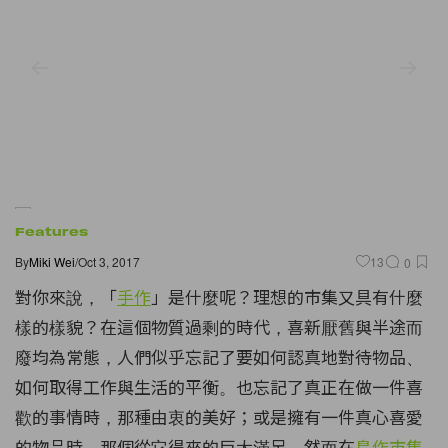
Features
By
Miki Wei
/
Oct 3, 2017
13
0
對你來說，「
手作
」是什麼呢？理想的市集又具有什麼
樣的樣貌？在這個物質過剩的時代，喜新厭舊與半途而
廢均為常態，人們似乎忘記了要如何認真地對待物品、
如何取得工作與生活的平衡。也忘記了真正在做一件喜
歡的事情時，那種由衷的美好；或是擁有一件真心喜愛
的物品時，那個從它得來的巨大滿足。然而在
島作市集