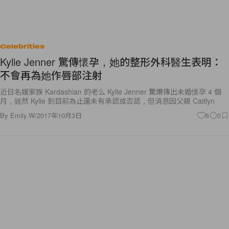
Celebrities
Kylie Jenner 驚傳懷孕，她的整形外科醫生表明：
不會再為她作唇部注射
近日名媛家族 Kardashian 的老么 Kylie Jenner 驚爆傳出未婚懷孕 4 個
月，雖然 Kylie 到目前為止還未有承認或否認，但消息因父親 Caitlyn
By
Emily.W
/
2017年10月3日
6
0