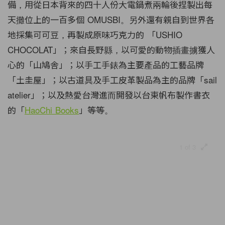
備，用從日本背來的四十人份大電鍋煮兩輪後捏製出每
天攤位上的一百多個 OMUSBI。另外還有親自到世界各
地採集可可豆，再製成原味巧克力的 「USHIO
CHOCOLAT」；來自長野縣，以可愛的動物插畫擄獲人
心的「山鳩舎」；以手工手錶為主要產品的工藝品牌
「土圭屋」；以古道具及手工皮革製品為主的品牌「sail
atelier」；以及熱愛台灣進而開發以台東帆布製作書衣
的「
HaoChi Books
」等等。
1 of 3