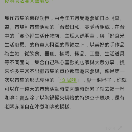
島作市集的幕後功臣，由今年五月受邀參加日本《森、
道、市場》市集活動的「台灣日和」團隊所組成，在台
中的「實心裡生活什物店」主理人孫明華，與「好食光
生活廚房」的負責人柯亞的帶領之下，以美好的手作品
為主軸，從飲食、器皿、植栽、織品、工藝、生活道具
等不同面向，集合自己私心喜歡的店家與大眾分享，找
來許多平常不出攤市集的單位都應邀來參與。像是第一
次以市集的形式亮相的「
13 咖啡
」，點一個杯子，你就
可以在一整天的市集活動時間內隨時逛累了就去領一杯
咖啡；賣點除了以陶鍋慢火烘焙的特殊豆子風味，還有
老闆赤腳自在沖煮咖啡的模樣。
1 of 4