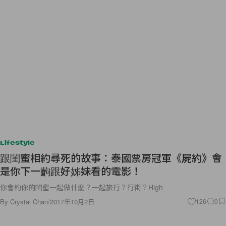
Lifestyle
跟閨蜜相約尋死的故事：泰國票房冠軍《屍約》會
是你下一齣跟好姊妹看的電影！
你會約你的閨蜜一起做什麼？一起旅行？行街？High
By
Crystal Chan
/
2017年10月2日
126
0