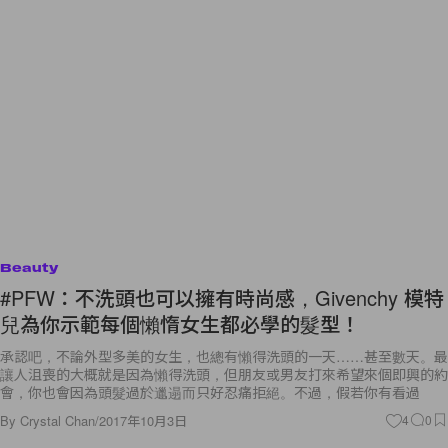
Beauty
#PFW：不洗頭也可以擁有時尚感，Givenchy 模特
兒為你示範每個懶惰女生都必學的髮型！
承認吧，不論外型多美的女生，也總有懶得洗頭的一天……甚至數天。最
讓人沮喪的大概就是因為懶得洗頭，但朋友或男友打來希望來個即興的約
會，你也會因為頭髮過於邋遢而只好忍痛拒絕。不過，假若你有看過
By
Crystal Chan
/
2017年10月3日
4
0