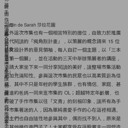
Jardin de Sarah 莎拉花園
此外這次市集也有一個相當特別的攤位，由致力於推廣
當代閱讀的「獨角獸計畫」，以策展的概念請來 15 位
藝文設計界的意見領袖，每人自訂一個主題，以「三本
書策一個展」，並在活動的三天中舉辦策展者的講座，
邀請大家坐下來一同分享閱讀的美好，讓整場市集活動
更加充滿知性。參與這次市集的民眾也以高素質蔚為佳
話。其中不只是年輕的學生族群，也有情侶、家庭、甚
至邀約爸媽一同來逛市集的 OL；超越特定年齡層、也
打破了手作市集以往「文青」的刻板印象，讓所有為手
作市集著迷的人，因為單純喜愛手作的心在這裡相遇。
攤主們也自由隨性地參與其中，偶而找不到人，原來是
去其他攤位串門子了！大家都享受在這股賓主一同營造