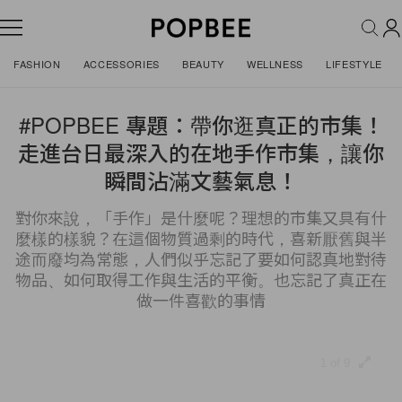
FASHION
ACCESSORIES
BEAUTY
WELLNESS
LIFESTYLE
#POPBEE 專題：帶你逛真正的市集！
走進台日最深入的在地手作市集，讓你
瞬間沾滿文藝氣息！
對你來說，「手作」是什麼呢？理想的市集又具有什
麼樣的樣貌？在這個物質過剩的時代，喜新厭舊與半
途而廢均為常態，人們似乎忘記了要如何認真地對待
物品、如何取得工作與生活的平衡。也忘記了真正在
做一件喜歡的事情
1 of 9