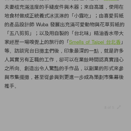
夫妻檔充滿溫度的手縫皮件與木器；來自高雄，使用在
地食材做成正統義式冰淇淋的「小露吃」；由喜愛剪紙
的產品設計師 Wuba 發展出充滿可愛動物與花草剪紙的
「五八剪剪」；以及用自製的「台北味」精油香水帶大
家經歷一場嗅覺上的旅行的「
Smells of Taipei 台北香
」
等。訪談完台日攤主們後，印象最深的一點，就是許多
人其實另有正職的工作，卻可以在業餘時間認真實踐心
之所向、創造出令人驚豔的手作品，以副業的形式來參
與市集擺攤，甚至從參與到更進一步成為策劃市集幕後
推手。
1 of 5
2 of 5
3 of 5
4 of 5
5 of 5