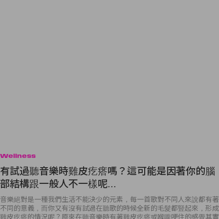
Wellness
有試過聽音樂時雞皮疙瘩嗎？這可能是因著你的腦
部結構跟一般人不一樣呢...
音樂絕對是一種我們生活不能決少的元素，每一首歌對不同人來說都有著
不同的意義，而你又有沒有試過在聽歌的時候全新的毛髮都豎起來，形成
雞皮疙瘩的情況呢？原來在聽音樂時有著雞皮疙瘩或喉嚨哽住的感覺其實