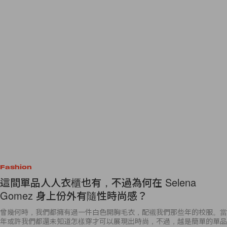
Fashion
這間單品人人衣櫃也有，不過為何在 Selena
Gomez 身上份外有隨性時尚感？
曾幾何時，我們都擁有過一件白色開胸毛衣，配襯我們那些年的校服。當
年或許我們都還未知道怎樣穿才可以展現出時尚，不過，越是簡單的單品