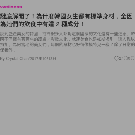
Wellness
謎底解開了！為什麼韓國女生都有標準身材，全因
為她們的飲食中有這 2 種成分！
說到盛產美女的韓國，或許很多人都對這個國家的文化還有一些迷思。韓
國不但擁有著著名的護膚／彩妝文化，就連美食也是如斯吸引，讓人難以
抗拒。為何當地的美女們，每個的身材也好得像模特兒一樣？除了日常的
保養外，
By
Crystal Chan
/
2017年10月3日
27
0