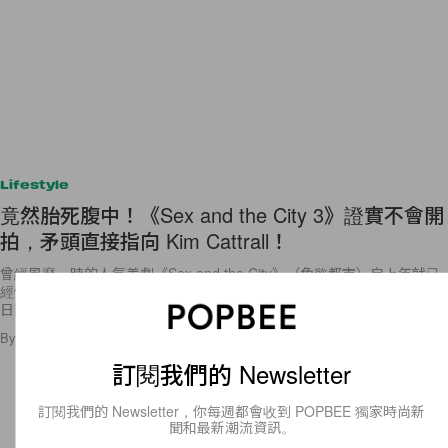
Lifestyle
竟然胎死腹中！《Sex and the City 3》證實不會開
拍，矛頭直接指向 Kim Cattrall！
曾經風靡一時的人氣美劇《Sex and the City》（色慾都市）自上年就已
經傳出會開拍電影版第 3 集的消息，故事和劇本都已經準備好了，豈料
日前卻傳出電影胎死腹中，而這個消息已獲得飾演
By
Emily.W
/
2017年10月3日
39
0
訂閱我們的 Newsletter
訂閱我們的 Newsletter，你每週都會收到 POPBEE 獨家時尚新
聞和最新潮流資訊。