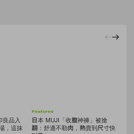
Features
Be
印良品入
日本 MUJI「收腹神褲」被搶
為
登場，這抹
翻：舒適不勒肉，熱賣到尺寸快
本