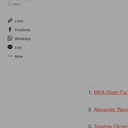
Save
Links
Facebook
WhatsApp
Line
More
1.
MKA Olsen For
2.
Alexander Wang
3.
Topshop Christ