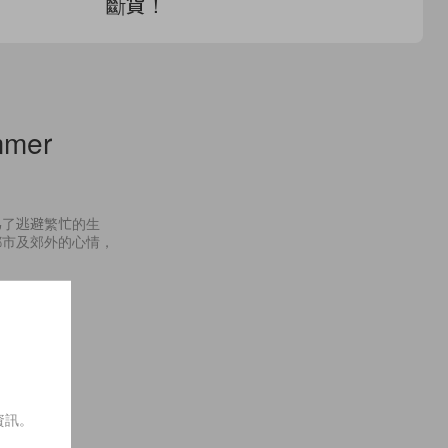
斷貨！
日
mmer
為了逃避繁忙的生
都市及郊外的心情，
資訊。