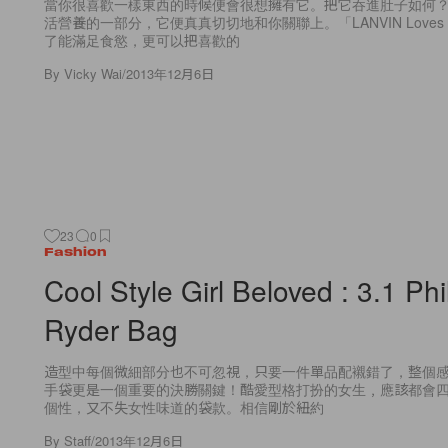
當你很喜歡一樣東西的時候便會很想擁有它。把它吞進肚子如何
活營養的一部分，它便真真切切地和你關聯上。「LANVIN Loves 
了能滿足食慾，更可以把喜歡的
By
Vicky Wai
/
2013年12月6日
23
0
Fashion
Cool Style Girl Beloved : 3.1 Phi
Ryder Bag
造型中每個微細部分也不可忽視，只要一件單品配襯錯了，整個
手袋更是一個重要的決勝關鍵！酷愛型格打扮的女生﹐應該都會
個性，又不失女性味道的袋款。相信剛於紐約
By
Staff
/
2013年12月6日