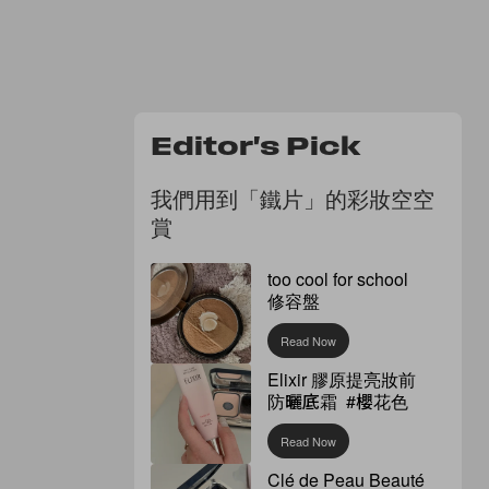
Editor's Pick
我們用到「鐵片」的彩妝空空
賞
too cool for school
修容盤
Read Now
Elixir 膠原提亮妝前
防曬底霜 #櫻花色
Read Now
Clé de Peau Beauté