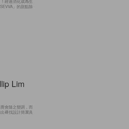
？！經過消化成為生
SEVVA」的甜點除
llip Lim
感覺會隨之變調，而
四出尋找設計簡潔具