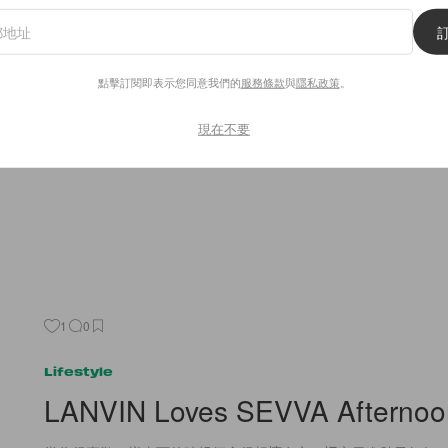
Fashion
POPBEE Weekly Wishlist
點擊訂閱即表示您同意我們的
服務條款
與
隱私政策
。
1. Chinti And Parker Hearts and Stars Intarsia Cashmere Sweat
2. Alexander
現在不要
By
Staff
/
2013年12月6日
1
0
Lifestyle
LANVIN Loves SEVVA Afternoo