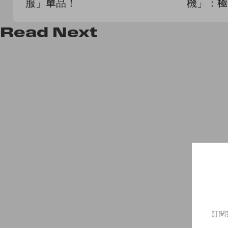
服」單品！
機」：極
節都幫你
Read
Next
訂閱