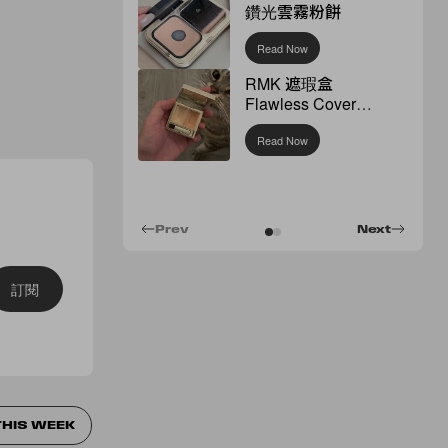
鑽光雲霧粉餅
Read Now
RMK 遮瑕盒
Flawless Cover
Concealer
Read Now
Prev
Next
訂閱
THIS WEEK