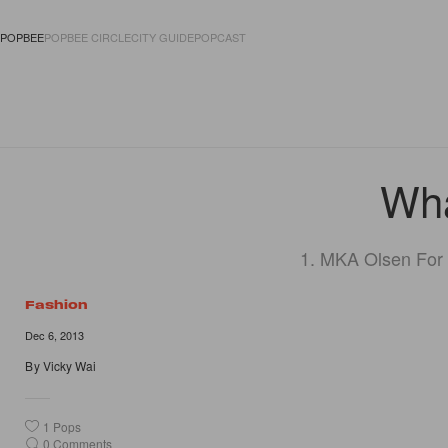
POPBEE
POPBEE CIRCLE
CITY GUIDE
POPCAST
FASHION
ACCES
Wha
1. MKA Olsen For 
Fashion
Dec 6, 2013
By
Vicky Wai
1
Pops
0
Comments