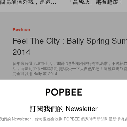
簡高顏值外觀，連這細
「高級灰」越看越燒！
考慮到了！
Fashion
Feel The City : Bally Spring Su
2014
多年來習慣了城市生活，偶爾也會對郊外旅行有點渴求，不純緒
活，而是到了假日時就特別想感受一下大自然氣息！這種遊走於
完全可以用 Bally 於 2014
By
Staff
/
2013年12月6日
訂閱我們的 Newsletter
3
0
我們的 Newsletter，你每週都會收到 POPBEE 獨家時尚新聞和最新潮流