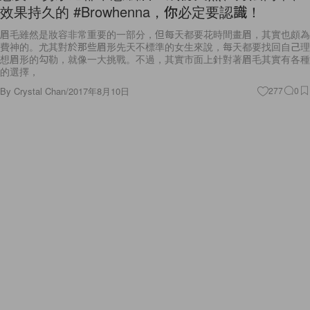
效果持久的 #Browhenna，你必定要認識！
眉毛雖然是妝容非常重要的一部分，但每天都要花時間畫眉，其實也頗為
費神的。尤其對於那些眉形先天不標準的女生來說，每天都要找回自己理
想眉形的勾勒，就像一大挑戰。不過，其實市面上針對著眉毛其實有各種
的選擇，
By
Crystal Chan
/
2017年8月10日
277
0