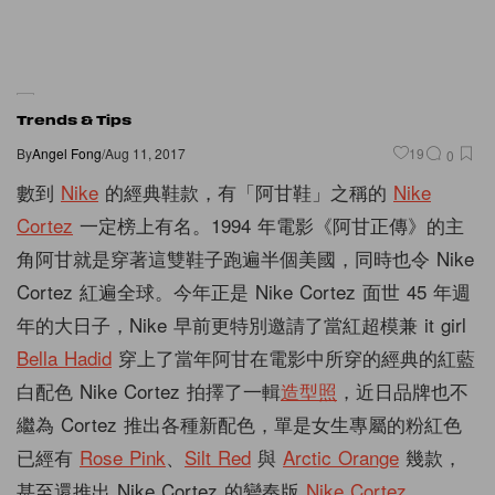
Trends & Tips
By
Angel Fong
/
Aug 11, 2017
19
0
數到
Nike
的經典鞋款，有「阿甘鞋」之稱的
Nike
Cortez
一定榜上有名。1994 年電影《阿甘正傳》的主
角阿甘就是穿著這雙鞋子跑遍半個美國，同時也令 Nike
Cortez 紅遍全球。今年正是 Nike Cortez 面世 45 年週
年的大日子，Nike 早前更特別邀請了當紅超模兼 it girl
Bella Hadid
穿上了當年阿甘在電影中所穿的經典的紅藍
白配色 Nike Cortez 拍擇了一輯
造型照
，近日品牌也不
繼為 Cortez 推出各種新配色，單是女生專屬的粉紅色
已經有
Rose Pink
、
Silt Red
與
Arctic Orange
幾款，
甚至還推出 Nike Cortez 的變奏版
Nike Cortez