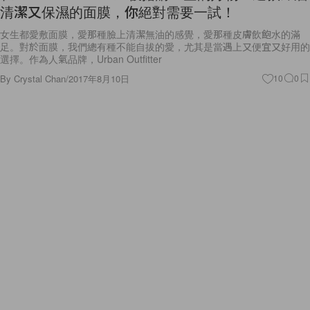
清潔又保濕的面膜，你絕對需要一試！
女生都愛敷面膜，愛那種臉上清潔無油的感覺，愛那種皮膚飲飽水的滿
足。對於面膜，我們總有種不能自拔的愛，尤其是當遇上又便宜又好用的
選擇。作為人氣品牌，Urban Outfitter
By
Crystal Chan
/
2017年8月10日
10
0