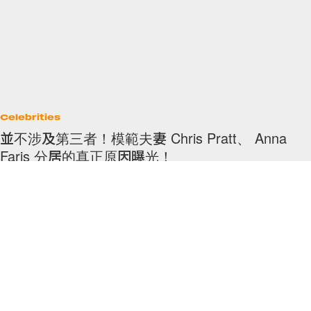
Celebrities
並不涉及第三者！模範夫妻 Chris Pratt、 Anna
Faris 分居的真正原因曝光！
荷里活模範夫妻 Chris Pratt、 Anna Faris 日前發前聯合聲明宣佈「分
訊」，二人現已正式分居，至於他們接近 5 歲大的兒子 Jack Pratt
By
Emily.W
/
2017年8月10日
16
0