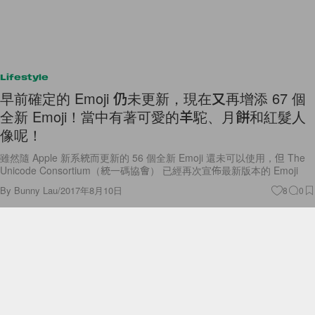
Lifestyle
早前確定的 Emoji 仍未更新，現在又再增添 67 個
全新 Emoji！當中有著可愛的羊駝、月餅和紅髮人
像呢！
雖然隨 Apple 新系統而更新的 56 個全新 Emoji 還未可以使用，但 The
Unicode Consortium（統一碼協會） 已經再次宣佈最新版本的 Emoji
By
Bunny Lau
/
2017年8月10日
8
0