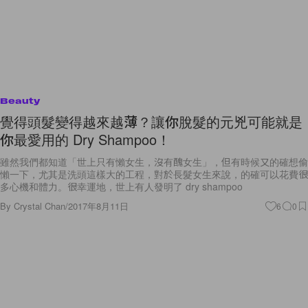
Beauty
覺得頭髮變得越來越薄？讓你脫髮的元兇可能就是
你最愛用的 Dry Shampoo！
雖然我們都知道「世上只有懶女生，沒有醜女生」，但有時候又的確想偷
懶一下，尤其是洗頭這樣大的工程，對於長髮女生來說，的確可以花費很
多心機和體力。很幸運地，世上有人發明了 dry shampoo
By
Crystal Chan
/
2017年8月11日
6
0