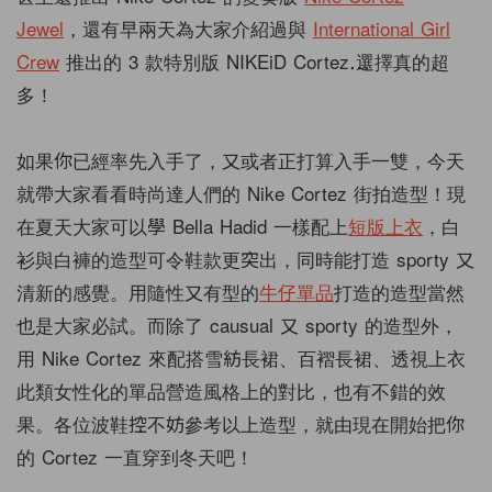
Jewel
，還有早兩天為大家介紹過與
International Girl
Crew
推出的 3 款特別版 NIKEiD Cortez⋯⋯ 選擇真的超
多！
如果你已經率先入手了，又或者正打算入手一雙，今天
就帶大家看看時尚達人們的 Nike Cortez 街拍造型！現
在夏天大家可以學 Bella Hadid 一樣配上
短版上衣
，白
衫與白褲的造型可令鞋款更突出，同時能打造 sporty 又
清新的感覺。用隨性又有型的
牛仔單品
打造的造型當然
也是大家必試。而除了 causual 又 sporty 的造型外，
用 Nike Cortez 來配搭雪紡長裙、百褶長裙、透視上衣
此類女性化的單品營造風格上的對比，也有不錯的效
果。各位波鞋控不妨參考以上造型，就由現在開始把你
的 Cortez 一直穿到冬天吧！