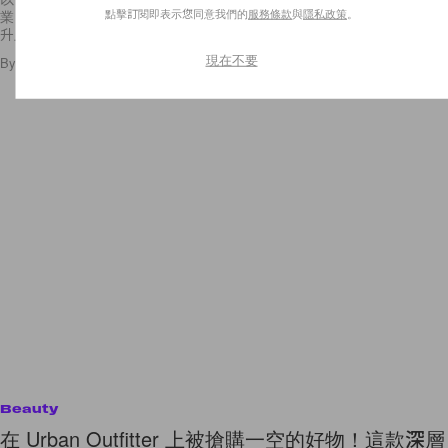
點擊訂閱即表示您同意我們的
服務條款
與
隱私政策
。
業，托朋友在美國購入 Hanes T-shirt 再於家鄉出售，由於有利可圖，已
升上大學的少年索性輟學全身投入生產
現在不要
By
piano antony
/
2017年8月11日
294
0
Beauty
在 Urban Outfitter 上被搶購一空的好物！這款深層