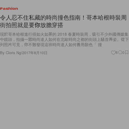
Fashion
令人忍不住私藏的時尚撞色指南！哥本哈根時裝周
街拍照就是要你放膽穿搭
現於哥本哈根進行得如火如荼的 2018 春夏時裝周，吸引不少外國傳媒集
中鏡頭，拍攝一眾時尚達人如何在北歐時尚之都的街頭上騷首弄姿。從下
列照片可見，你不難發現這班時尚達人如何善用顏色「 撞
By
Cloris Ng
/
2017年8月10日
6
0