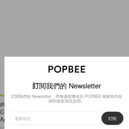
訂閱我們的 Newsletter
訂閱我們的 Newsletter，你每週都會收到 POPBEE 獨家時尚新
Features
聞和最新潮流資訊。
#POPBEE 專題 ： American Apparel 創辦人 Dov
Charney 來回地獄又折返，成立 Los Angeles
Apparel 展開復仇大計
訂閱
以下是一個還未完結的勵志復仇故事…… 話說有位加拿大青年 16 歲便創