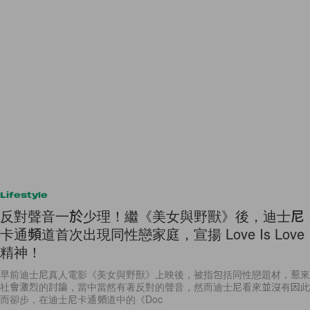
Lifestyle
反對聲音一於少理！繼《美女與野獸》後，迪士尼
卡通頻道首次出現同性戀家庭，宣揚 Love Is Love
精神！
早前迪士尼真人電影《美女與野獸》上映後，被指包括同性戀題材，惹來
社會激烈的討論，當中當然有著反對的聲音，然而迪士尼看來並沒有因此
而卻步，在迪士尼卡通頻道中的《Doc