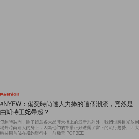
Fashion
#NYFW：備受時尚達人力捧的這個潮流，竟然是
由凱特王妃帶起？
每到時裝周，除了留意各大品牌天橋上的最新系列外，我們也將目光放到
場外時尚達人的身上，因為他們的穿搭正好透露了當下的流行趨勢。四大
時裝周首站在紐約舉行中，前幾天 POPBEE