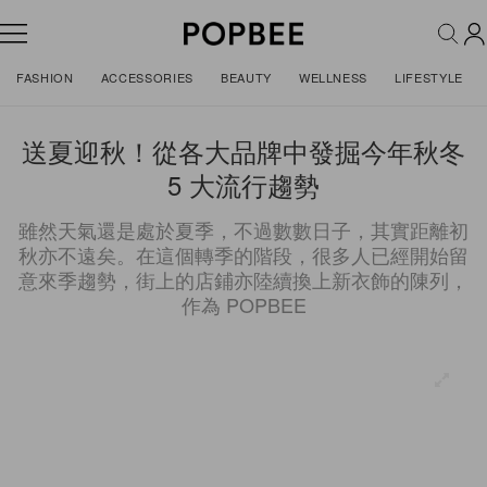
FASHION
ACCESSORIES
BEAUTY
WELLNESS
LIFESTYLE
送夏迎秋！從各大品牌中發掘今年秋冬
5 大流行趨勢
雖然天氣還是處於夏季，不過數數日子，其實距離初
秋亦不遠矣。在這個轉季的階段，很多人已經開始留
意來季趨勢，街上的店鋪亦陸續換上新衣飾的陳列，
作為 POPBEE