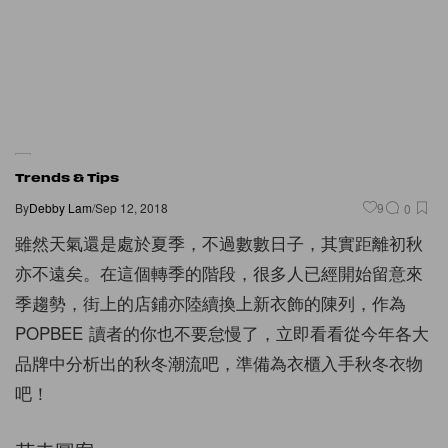
Trends & Tips
By
Debby Lam
/
Sep 12, 2018
9
0
雖然天氣還是處於夏季，不過數數日子，其實距離初秋
亦不遠矣。在這個轉季的階段，很多人已經開始留意來
季趨勢，街上的店鋪亦陸續換上新衣飾的陳列，作為
POPBEE 讀者的你也不要怠慢了，立即看看從今年各大
品牌中分析出的秋冬潮流吧，準備為衣櫃入手秋冬衣物
吧！