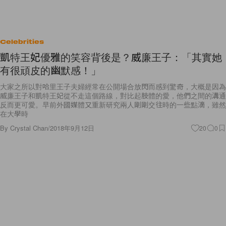
Celebrities
凱特王妃優雅的笑容背後是？威廉王子：「其實她
有很頑皮的幽默感！」
大家之所以對哈里王子夫婦經常在公開場合放閃而感到驚奇，大概是因為
威廉王子和凱特王妃從不走這個路線，對比起肢體的愛，他們之間的溝通
反而更可愛。早前外國媒體又重新研究兩人剛剛交往時的一些點滴，雖然
在大學時
By
Crystal Chan
/
2018年9月12日
20
0