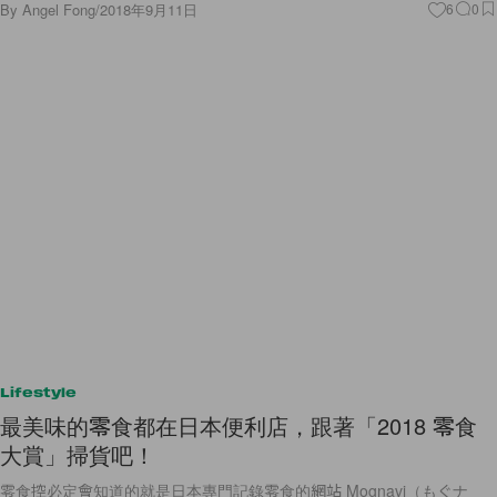
By
Angel Fong
/
2018年9月11日
6
0
Lifestyle
最美味的零食都在日本便利店，跟著「2018 零食
大賞」掃貨吧！
零食控必定會知道的就是日本專門記錄零食的網站 Mognavi（もぐナ