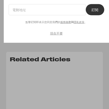
我們用到「鐵片」的彩妝空空賞
訂閱
too cool for school 修容盤
點擊訂閱即表示您同意我們的
服務條款
與
隱私政策
。
Read Now
現在不要
Related Articles