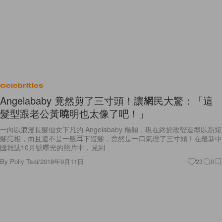
Celebrities
Angelababy 竟然剪了三寸頭！讓網民大驚：「這
髮型跟老公黃曉明也太像了吧！」
一向以浪漫長髮仙女下凡的 Angelababy 楊穎，現在終於改變造型以新短
髮亮相，而且還不是一般耳下短髮，竟然是一口氣理了三寸頭！在最新中
國雜誌10月號曝光的照片中，見到
By
Polly Tsai
/
2018年9月11日
23
0