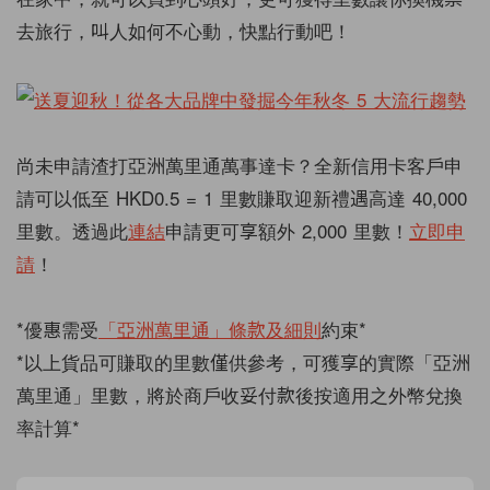
去旅行，叫人如何不心動，快點行動吧！
尚未申請渣打亞洲萬里通萬事達卡？全新信用卡客戶申
請可以低至 HKD0.5 = 1 里數賺取迎新禮遇高達 40,000
里數。透過此
連結
申請更可享額外 2,000 里數！
立即申
請
！
*優惠需受
「亞洲萬里通」條款及細則
約束*
*以上貨品可賺取的里數僅供參考，可獲享的實際「亞洲
萬里通」里數，將於商戶收妥付款後按適用之外幣兌換
率計算*