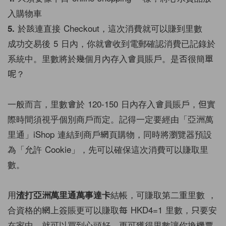
入購物車
於該連直接 Checkout，這次消費就可以賺到里數
5.
成功交易後 5 日內，你就會收到電郵確認消費已記錄於
系統中。里數將於幾個月內存入會員賬戶。是否很簡單
呢？
一般而言，里數會於 120-150 日內存入會員賬戶，但實
際時間須視乎個別商戶而定。記得一定要經由「亞洲萬
里通」iShop 連結到商戶網頁購物，同時將瀏覽器預設
為「允許 Cookie」，先可以確保這次消費可以賺取里
數。
用
結帳，可賺取第二重里數 ，
渣打亞洲萬里通萬事達卡
合資格的網上簽賬更可以賺取每 HKD4=1 里數，
只要安
在家中，就可以買到心頭好，更可獲得里數讓你換機票