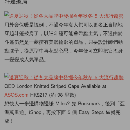
斗篷披肩
用外套保暖是恆例，不過今年潮人們可以更名正言順地
穿起斗篷披肩了，以往斗篷可能會帶點土氣，不過由於
斗篷仍然是一款擁有美麗輪廓的單品，只要設計師們動
動腦子，從原型中再花點心思，今年便可立即把它搖身
一變變成人氣單品。
QED London Knitted Striped Cape Available at
ASOS.com
HK$217 (約 98 里數)
想快人一步邊購物邊賺 Miles? 先 Bookmark，後到「亞
洲萬里通」iShop，再按下面 5 個 Easy Steps 做就完
成！