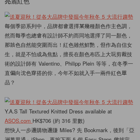
亮麗紅色
每個季節系列中，品牌都會選擇某幾種顏色作主色調，
然而每季也總會有設計師不約而同地選擇了同一顏色，
那該色自然能突圍而出！紅色雖然鮮艷，但作為自信女
生，就是不怕成為焦點，擅長在顏色布匹上大玩剪裁技
術的設計師有 Valentino、Philipp Plein 等等，在冬季一
直偏向沈色穿搭的你，今年不如就入手一兩件紅色單
品？
Y.A.S Tall Textured Knitted Dress available at
ASOS.com
HK$706 (約 316 里數)
想快人一步邊購物邊賺 Miles? 先 Bookmark，後到「亞
洲萬里通」iShop，再按下面 5 個 Easy Steps 做就完