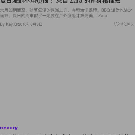
六月如期而至。隨著氣溫的逐漸上升，各種海灘婚禮、BBQ 派對也隨之
而來。夏日的周末似乎一定要在戶外度過才算完美。 Zara
By
Kay.Q
/
2016年6月3日
13
0
Beauty
化妝的同時，其實也在護膚！9件讓你愈化愈美的