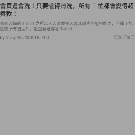
會買還會洗！只要懂得清洗，所有 T 恤都會變得超
柔軟！
衣櫥必備的 T-shirt 之所以人人喜愛是因為其超高的配搭能力，它除了能
駕馭所有造型外，最重要是穿著 T-shirt
By
Vicky Wai
/
2016年6月4日
31
0