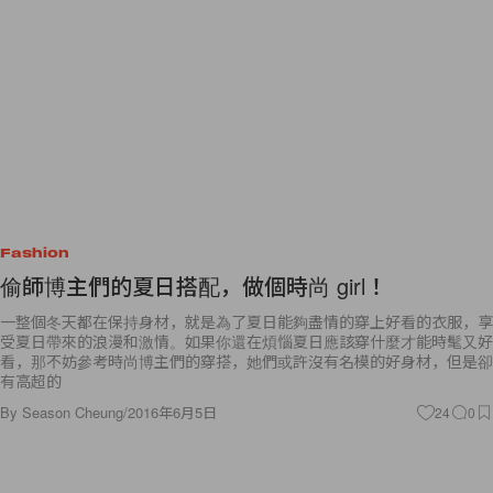
Fashion
偷師博主們的夏日搭配，做個時尚 girl！
一整個冬天都在保持身材，就是為了夏日能夠盡情的穿上好看的衣服，享
受夏日帶來的浪漫和激情。如果你還在煩惱夏日應該穿什麼才能時髦又好
看，那不妨參考時尚博主們的穿搭，她們或許沒有名模的好身材，但是卻
有高超的
By
Season Cheung
/
2016年6月5日
24
0