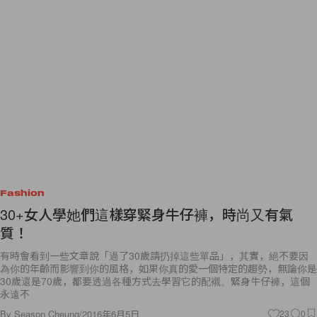
Fashion
30+女人學她們這樣穿緊身牛仔褲，時尚又有氣
質！
有時會看到一些文章說「過了30歲請扔掉這些單品」，其實，絕不要因
為你的年齡而影響到你的風格，如果你真的愛一個特定的趨勢，無論你是
30歲還是70歲，都要透過各種方式去學習它的配襯。緊身牛仔褲，這個
永遠不
By
Season Cheung
/
2016年6月5日
23
0