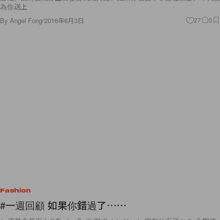
By
Angel Fong
/
2016年6月3日
27
0
Fashion
#一週回顧 如果你錯過了⋯⋯
1. 不是金童玉女？Taylor Swift 與 Calvin Harris 宣布分手了！ 2. 今期流
行：分手？繼 Taylor Swift 後 Gigi Hadid 和 Zayn Malik