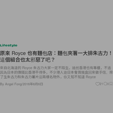
Lifestyle
原來 Royce 也有麵包店：麵包夾著一大排朱古力！
這個組合也太邪惡了吧？
來自北海道的 Royce 朱古力大家一定不陌生，雖然香港也有專櫃，不過
因為日本的價錢比香港平得多，不少港人遊日本會買幾盒回來做手信。除
了生朱古力和朱古力薯片這兩樣名物外，你又知不知道 Royce
By
Angel Fong
/
2016年6月6日
21
0