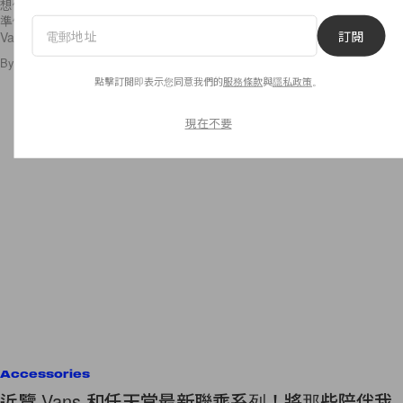
想像一下完美的假日，應該就是在海邊悠閒的度過，在度假之前，我們會
準備不少度假時候可以用到的草帽、拖鞋或是太陽眼鏡之類的度假單品。
訂閱
Vans 深知我們的喜好，是次推出的系列就是結合了 vans
By
Season Cheung
/
2016年6月5日
21
0
點擊訂閱即表示您同意我們的
服務條款
與
隱私政策
。
現在不要
Accessories
近覽 Vans 和任天堂最新聯乘系列！將那些陪伴我