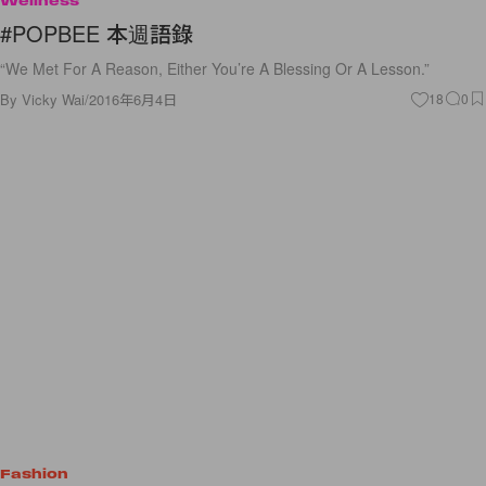
Wellness
#POPBEE 本週語錄
“We Met For A Reason, Either You’re A Blessing Or A Lesson.”
By
Vicky Wai
/
2016年6月4日
18
0
Fashion