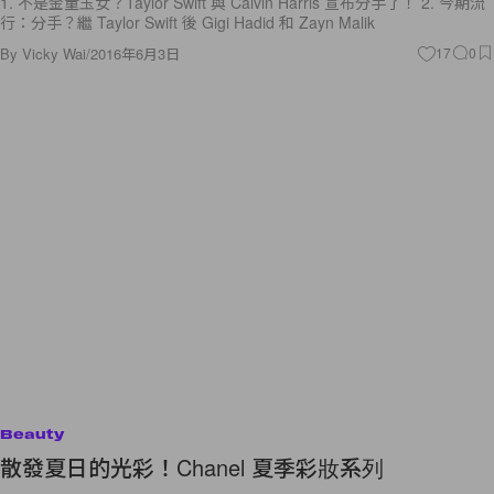
By
Vicky Wai
/
2016年6月3日
17
0
Beauty
散發夏日的光彩！Chanel 夏季彩妝系列
你最喜愛的季節是哪一個？夏天雖然炎熱，卻有陽光與海灘，而盛夏的陽
光既耀眼又令人感到精力充沛。Chanel 創作了 DANS LA LUMIÈRE DE