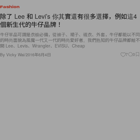
Fashion
除了 Lee 和 Levi’s 你其實還有很多選擇，例如這4
個新生代的牛仔品牌！
牛仔單品可謂是衣櫥必備，從褲子、裙子、襯衣、外套，牛仔都能以不同
的時尚面貌為風魔一代又一代的時尚愛好者。我們熟知的牛仔品牌都離不
開 Lee、Levis、Wrangler、EVISU、Cheap
By
Vicky Wai
/
2016年6月4日
7
0