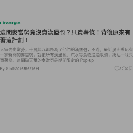
Lifestyle
這間麥當勞竟沒賣漢堡包？只賣薯條！背後原來有
著這計劃！
大家去麥當勞，十居其九都是為了他們的漢堡包，不過，最近澳洲悉尼有
一家新開的麥當勞，就把所有漢堡包、汽水等食物通通取消，獨沽一味只
賣薯條。這間破天荒的麥當勞是期間限定的 Pop-up
By
Staff
/
2016年6月6日
8
0