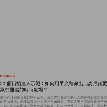
Fashion
20 個街拍達人示範：如何用平底鞋穿出比高跟鞋更
氣勢難擋的時尚氣場？
高跟鞋可說是女生的時尚武器，因為穿起高跟鞋的女人總是有股氣勢難擋
的時尚氣場，走起路來每一步讓人充滿自信。不過這種自信背後是有苦自
己知，因為長期穿上對雙腳構成負擔。如果你也受不了這種痛楚，今次就
為你送上