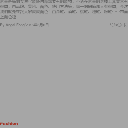
唇膏是每個女生化妝袋內應該要有的妝物，不過在唇膏的選擇上其實大有
學問，由品牌、質地、顏色、使用方法等，每一個細節都大有學問。今次
我們就先來跟大家談談顏色！由深紅、酒紅、桃紅、橙紅、粉紅⋯⋯市面
上顏色種
By
Angel Fong
/
2016年6月6日
3
0
Fashion