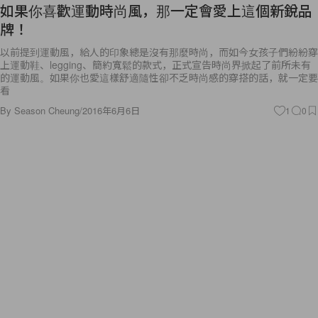
如果你喜歡運動時尚風，那一定會愛上這個新銳品
牌！
以前提到運動風，給人的印象總是沒有那麼時尚，而如今女孩子們紛紛穿
上運動鞋、legging、簡約寬鬆的款式，正式宣告時尚界掀起了前所未有
的運動風。如果你也愛這樣舒適隨性卻不乏時尚感的穿搭的話，就一定要
看
By
Season Cheung
/
2016年6月6日
1
0