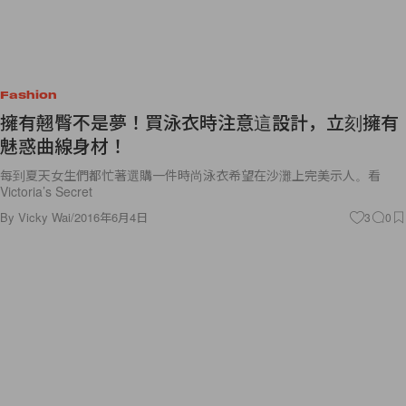
Fashion
擁有翹臀不是夢！買泳衣時注意這設計，立刻擁有
魅惑曲線身材！
每到夏天女生們都忙著選購一件時尚泳衣希望在沙灘上完美示人。看
Victoria’s Secret
By
Vicky Wai
/
2016年6月4日
3
0