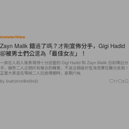
Celebrities
Zayn Malik 錯過了嗎？才剛宣佈分手，Gigi Hadid
卻被男士們公選為「最佳女友」！
一直在人前人後表現得十分甜蜜的 Gigi Hadid 和 Zayn Malik 日前傳出分
手，據悉二人之間尚有複合的機會，不過這個爆炸性消息實在難分真假！
正當大家還在等候二人回應傳聞時，星期六晚
By
Staff
/
2016年6月6日
17
0