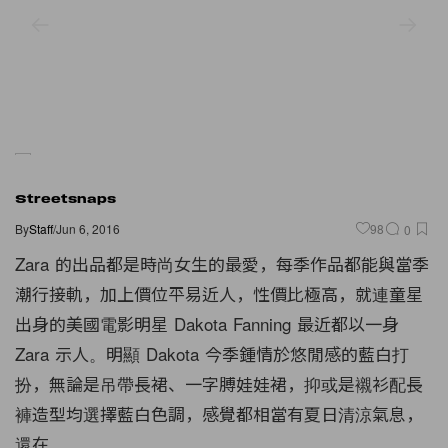
Streetsnaps
By
Staff
/
Jun 6, 2016
98
0
Zara 的出品都是時尚女生的最愛，每季作品都能與當季
潮行接軌，加上價位平易近人，性價比極高，就連童星
出身的美國電影明星 Dakota Fanning 最近都以一身
Zara 示人。明顯 Dakota 今季鍾情於悠閒感的藍白打
扮，無論是吊帶長裙、一字膊娃娃裙，抑或是襯衫配長
褲造型均選擇藍白色調，感覺都相當有夏日清涼氣息，
還在