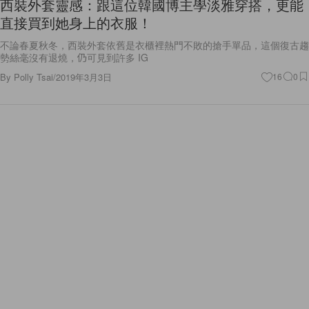
直接買到她身上的衣服！
不論春夏秋冬，西裝外套依舊是衣櫃裡熱門不敗的搶手單品，這個復古趨
勢絲毫沒有退燒，仍可見到許多 IG
By
Polly Tsai
/
2019年3月3日
16
0
Fashion