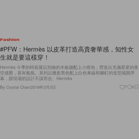
Fashion
#PFW：Hermès 以皮革打造高貴奢華感，知性女
生就是要這樣穿！
Hermès 今季的時裝展以別緻的木板牆配上小燈泡，營造出充滿星星的夜
空感覺，甚有氣氛。系列以幾套黑色配上白色車線和鉚釘的造型揭開序
幕，跟現場的設計不謀而合。Hermès
By
Crystal Chan
/
2019年3月3日
7
0