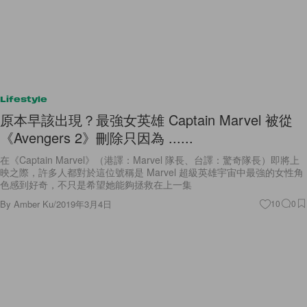
Lifestyle
原本早該出現？最強女英雄 Captain Marvel 被從
《Avengers 2》刪除只因為 ......
在《Captain Marvel》（港譯：Marvel 隊長、台譯：驚奇隊長）即將上
映之際，許多人都對於這位號稱是 Marvel 超級英雄宇宙中最強的女性角
色感到好奇，不只是希望她能夠拯救在上一集
By
Amber Ku
/
2019年3月4日
10
0