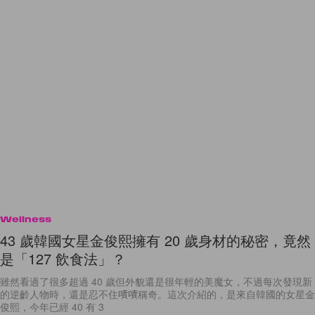
Wellness
43 歲韓國女星金俊熙擁有 20 歲身材的秘密，竟然
是「127 飲食法」？
雖然看過了很多超過 40 歲但外貌還是很年輕的美魔女，不過每次發現新
的逆齡人物時，還是忍不住嘖嘖稱奇。這次介紹的，是來自韓國的女星金
俊熙，今年已經 40 有 3
By
Crystal Chan
/
2019年3月3日
90
0