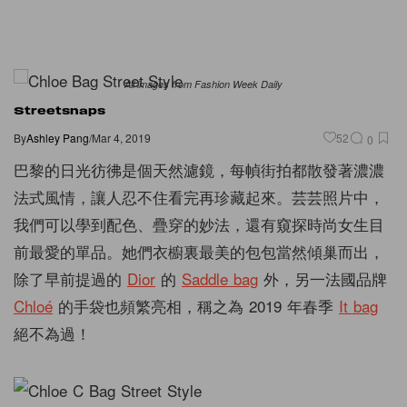
All images from Fashion Week Daily
Streetsnaps
By
Ashley Pang
/
Mar 4, 2019
52
0
巴黎的日光彷彿是個天然濾鏡，每幀街拍都散發著濃濃
法式風情，讓人忍不住看完再珍藏起來。芸芸照片中，
我們可以學到配色、疊穿的妙法，還有窺探時尚女生目
前最愛的單品。她們衣櫥裏最美的包包當然傾巢而出，
除了早前提過的
Dior
的
Saddle bag
外，另一法國品牌
Chloé
的手袋也頻繁亮相，稱之為 2019 年春季
It bag
絕不為過！