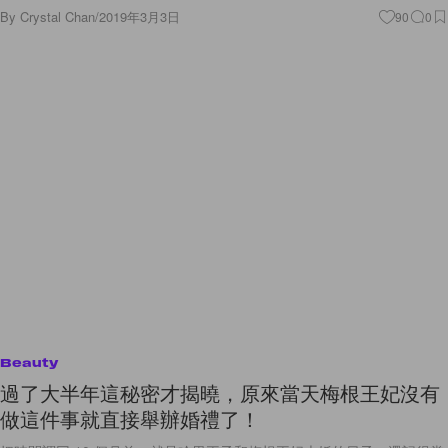
Beauty
過了大半年這秘密才揭曉，原來當天梅根王妃沒有
做這件事就直接舉辦婚禮了！
把時間調回 10 個月前，就是哈里王子和梅根王妃大婚的日子，還記得當
時我們對於這個皇室婚禮的一切都非常期待，尤其是關於新娘的所有細