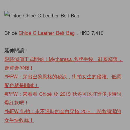
Chloé
Chloé C Leather Belt Bag
，HKD 7,410
延伸閱讀：
限時減價正式開始！Mytheresa 名牌手袋、鞋履精選，
邊買邊省錢！
#PFW：穿出巴黎風格的秘訣，街拍女生的優雅、低調
配色就是關鍵！
#PFW：來看看 Chloé 於 2019 秋冬可以打造多少時尚
爆紅款吧！
#MFW 街拍：永不過時的全白穿搭 20＋，崇尚簡潔的
女生快收藏！