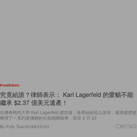
Fashion
究竟給誰？律師表示： Karl Lagerfeld 的愛貓不能
繼承 $2.37 億美元遺產！
在傳奇時尚大帝 Karl Lagerfeld 逝世後，各界紛紛陷入哀悼，報章媒體更
整理了一系列老佛爺的生前相關報導，而在 2 月 22
By
Polly Tsai
/
2019年3月3日
27
0