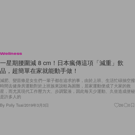
Wellness
一星期腰圍減 8 cm！日本瘋傳這項「減重」飲
品，超簡單在家就能動手做！
減肥、變苗條是女生們一輩子都在追求的事，由於上班、生活忙碌抽空撥
時間去健身房運動對於上班族來說較為困難，居家運動便成了大家的救
星，而尤其現代工作壓力大、步調緊湊，因此每天少運動、久坐造成便秘
是許多人的
By
Polly Tsai
/
2019年3月3日
26
0