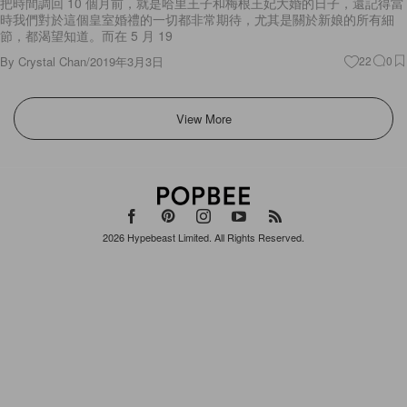
節，都渴望知道。而在 5 月 19
By
Crystal Chan
/
2019年3月3日
22
0
View More
2026
Hypebeast Limited
. All Rights Reserved.