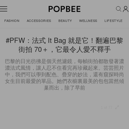
FASHION
ACCESSORIES
BEAUTY
WELLNESS
LIFESTYLE
#PFW：法式 It Bag 就是它！翻遍巴黎
街拍 70＋，它最令人愛不釋手
巴黎的日光彷彿是個天然濾鏡，每幀街拍都散發著濃
濃法式風情，讓人忍不住看完再珍藏起來。芸芸照片
中，我們可以學到配色、疊穿的妙法，還有窺探時尚
女生目前最愛的單品。她們衣櫥裏最美的包包當然傾
巢而出，除了早前
1 of 77