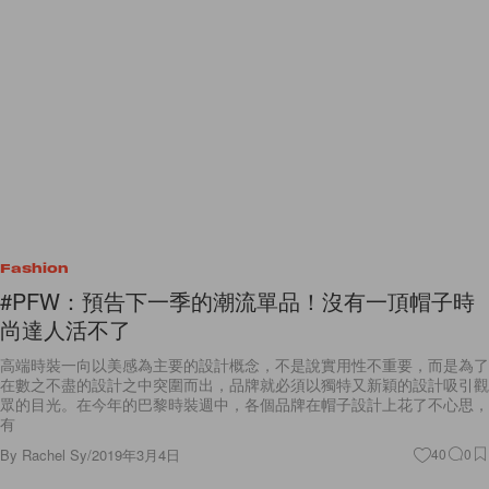
Fashion
#PFW：預告下一季的潮流單品！沒有一頂帽子時
尚達人活不了
高端時裝一向以美感為主要的設計概念，不是說實用性不重要，而是為了
在數之不盡的設計之中突圍而出，品牌就必須以獨特又新穎的設計吸引觀
眾的目光。在今年的巴黎時裝週中，各個品牌在帽子設計上花了不心思，
有
By
Rachel Sy
/
2019年3月4日
40
0