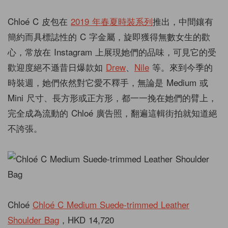
Chloé C 皮包在
2019 年春夏時裝系列
推出，中間鑲有
簡約而具標誌性的 C 字金屬，旋即獲得無數女生的歡
心，常放在 Instagram 上展現她們的品味，可見它的受
歡迎度絕不遜昔日爆款如
Drew
、
Nile
等。來到今季的
時裝週，她們依然對它愛不釋手，無論是 Medium 或
Mini 尺寸、長方形或正方形，都一一挽在她們的臂上，
完全成為流動的 Chloé 廣告照，翻遍這輯街拍就知道絕
不誇張。
Chloé
Chloé C Medium Suede-trimmed Leather
Shoulder Bag
，HKD 14,720