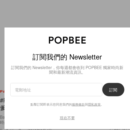
訂閱我們的 Newsletter
訂閱我們的 Newsletter，你每週都會收到 POPBEE 獨家時尚新
聞和最新潮流資訊。
訂閱
Fashion
#PFW：Balenciaga 中性風單品必大賣，更預告老
點擊訂閱即表示您同意我們的
服務條款
與
隱私政策
。
爹鞋將被取代！
Balenciaga 首位模特一走出來，已經奠定了這場秀中性、俐落的基調。
現在不要
時尚總監 Demna Gvasalia 在這 109