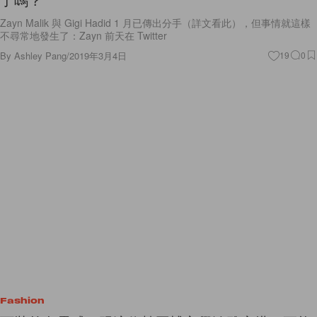
Zayn Malik 與 Gigi Hadid 1 月已傳出分手（詳文看此），但事情就這樣
不尋常地發生了：Zayn 前天在 Twitter
By
Ashley Pang
/
2019年3月4日
19
0
Fashion
西裝外套靈感：跟這位韓國博主學淡雅穿搭，更能