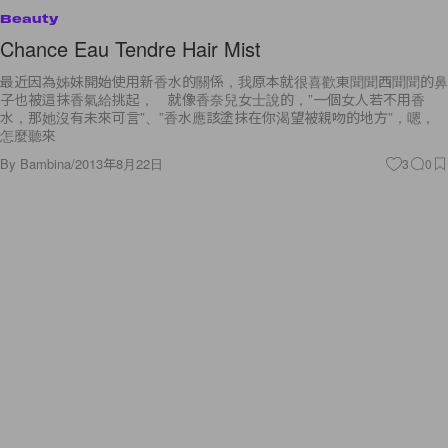
Beauty
Chance Eau Tendre Hair Mist
最近因為姊妹開始使用新香水的關係，我原本就很喜歡東聞聞西聞聞的鼻
子也被這抹香氣給挑起， 就像香奈兒女士說的，”一個女人若不用香
水，那她沒有未來可言”、”香水應該塗抹在你渴望被親吻的地方”，嗯，
怎麼聽來
By
Bambina
/
2013年8月22日
3
0