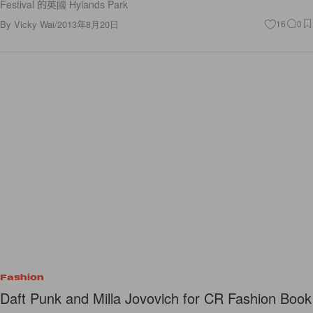
Festival 的英國 Hylands Park
By
Vicky Wai
/
2013年8月20日
16
0
Fashion
Daft Punk and Milla Jovovich for CR Fashion Book