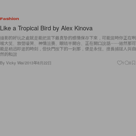
Fashion
Like a Tropical Bird by Alex Kinova
攝影的好玩之處就是能把當下最真摯的感情保存下來，可能當時你正在咧
嘴大笑、放聲嚎哭、神情沮喪、眼睛半開合、正在開口說話⋯⋯雖然那可
能是稍迅即逝的時刻，但快門按下的一剎那，便是永恆。擅長捕捉人與自
然的和諧
By
Vicky Wai
/
2013年8月22日
1
0