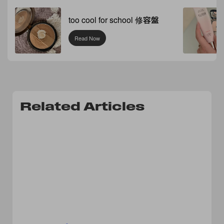
too cool for school 修容盤
Read Now
Related Articles