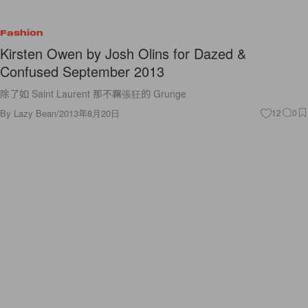
Fashion
Kirsten Owen by Josh Olins for Dazed &
Confused September 2013
除了如 Saint Laurent 那不羈張狂的 Grunge
By
Lazy Bean
/
2013年8月20日
12
0