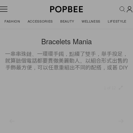
FASHION
ACCESSORIES
BEAUTY
WELLNESS
LIFESTYLE
Bracelets Mania
一串串珠鏈、一環環手鐲，點綴了雙手，舉手投足，
就算聽個電話都要貫徹美麗動人。以組合形式出售的
手飾最方便，可以任意重組出不同的配搭，或甚 DIY
1 of 12