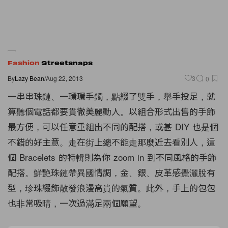
Fashion
Streetsnaps
By
Lazy Bean
/
Aug 22, 2013
3
0
一串串珠鏈、一環環手鐲，點綴了雙手，舉手投足，就
算聽個電話都要貫徹美麗動人。以組合形式出售的手飾
最方便，可以任意重組出不同的配搭，或甚 DIY 也是個
不錯的好主意。走在街上總不能走那麼近去看別人，這
個 Bracelets 的特輯則為你 zoom in 到不同風格的手飾
配搭。鮮艷珠鏈帶異國情調，金、銀、皮革感覺灑脫有
型，珍珠綴飾散發浪漫高貴的氣質。此外，手上的包包
也非常吸睛，一次過滿足兩個願望。