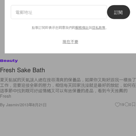
訂閱
點擊訂閱即表示您同意我們的
服務條款
與
隱私政策
。
現在不要
Beauty
Fresh Sake Bath
夏天黏膩的天氣讓人總在搜尋清爽的保養品，如果你又剛好跟我一樣換了
工作，需要迎接全新的壓力，相信每天回家洗澡就是最好的放鬆，如何在
這季節中找到既可紓緩情緒又可以有效保養的產品，看到今天推薦的
Fresh
By
Jasmin
/
2013年8月21日
19
0