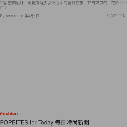
和甜蜜的滋味，更能喚醒少女們心中的春日狂想。來自東京的「花のパパ
ロア
By
Anaïs
/
2016年4月1日
27
0
Fashion
POPBITES for Today 每日時尚新聞