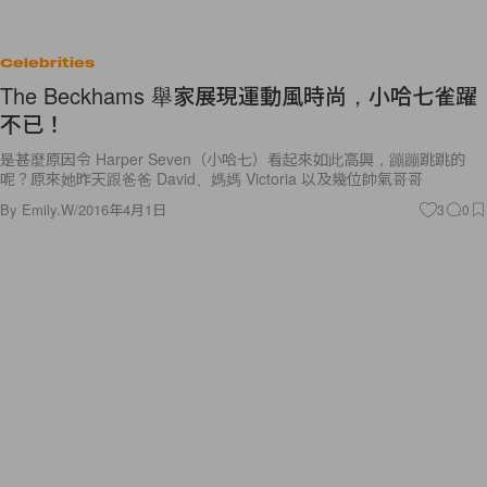
Celebrities
The Beckhams 舉家展現運動風時尚，小哈七雀躍
不已！
是甚麼原因令 Harper Seven（小哈七）看起來如此高興，蹦蹦跳跳的
呢？原來她昨天跟爸爸 David、媽媽 Victoria 以及幾位帥氣哥哥
By
Emily.W
/
2016年4月1日
3
0