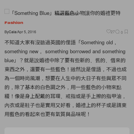
Stuart Weitzman
Fashion
By
Cala
/
Apr 5, 2016
27
0
不知道大家有沒聽過英國的俚語「Something old，
something new， something borrowed and something
blue」？就是說婚禮中除了要有些新的、舊的、借來的
東西之外，還要有一些藍色！雖然說是俚語，不過也成
為一個時尚風潮，想要在人生中的大日子有些與眾不同
的，除了基本的白色調之外，用一些藍色的小物來點
綴！像是身上配戴的耳環、戒指或是手上擦的指甲油，
內衣或是鞋子也是實用又好看，婚禮上的杯子或是請柬
用藍色的看起來也更有氣質與品味呢！