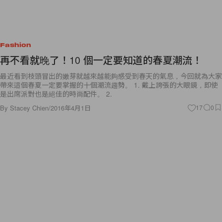
Fashion
再不看就晚了！10 個一定要知道的春夏潮流！
最近看到枝頭冒出的嫩芽就越來越能夠感受到春天的氣息，今回就為大家
帶來這個春夏一定要掌握的十個潮流趨勢。 1. 戴上誇張的大眼鏡，即使
是出席派對也是絕佳的時尚配件。 2.
By
Stacey Chien
/
2016年4月1日
17
0