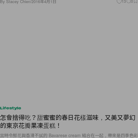
By
Stacey Chien
/
2016年4月1日
13
0
Lifestyle
怎會捨得吃？甜蜜蜜的春日花樣滋味，又美又夢幻
的東京花瓣果凍蛋糕！
當時令鮮花與香滑不膩的 Bavarese cream 結合在一起，帶來是四季色彩