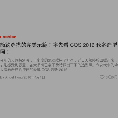
Fashion
簡約穿搭的完美示範：率先看 COS 2016 秋冬造型
照！
今年的天氣特別冷，十多度的氣溫維持了好久，近日天氣終於回暖起來，
才剛感受到春意，各大品牌已急不及特釋出下季的造型照。今次就率先帶
大家看看簡約控們的愛牌 COS 最新 2016
By
Angel Fong
/
2016年4月1日
13
0