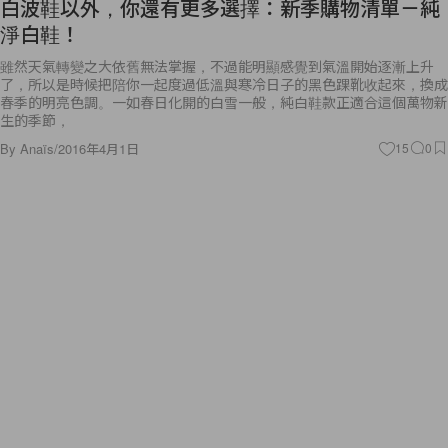
白波鞋以外，你還有更多選擇：新季購物清單－純
淨白鞋！
雖然天氣轉變之大依舊無法掌握，不過能明顯感覺到氣溫開始逐漸上升
了，所以是時候把陪你一起度過低溫與寒冷日子的黑色踝靴收起來，換成
春季的明亮色調。一如春日化開的白雪一般，純白鞋款正適合這個萬物新
生的季節，
By
Anaïs
/
2016年4月1日
15
0