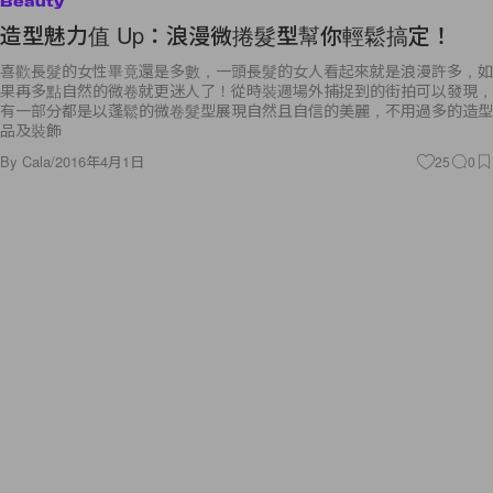
Beauty
造型魅力值 Up：浪漫微捲髮型幫你輕鬆搞定！
喜歡長髮的女性畢竟還是多數，一頭長髮的女人看起來就是浪漫許多，如
果再多點自然的微卷就更迷人了！從時裝週場外捕捉到的街拍可以發現，
有一部分都是以蓬鬆的微卷髮型展現自然且自信的美麗，不用過多的造型
品及裝飾
By
Cala
/
2016年4月1日
25
0