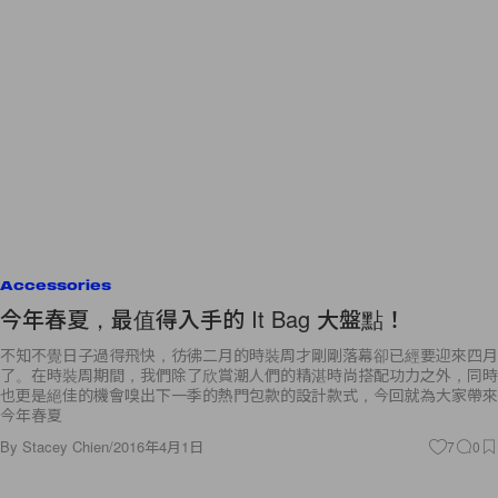
Accessories
今年春夏，最值得入手的 It Bag 大盤點！
不知不覺日子過得飛快，彷彿二月的時裝周才剛剛落幕卻已經要迎來四月
了。在時裝周期間，我們除了欣賞潮人們的精湛時尚搭配功力之外，同時
也更是絕佳的機會嗅出下一季的熱門包款的設計款式，今回就為大家帶來
今年春夏
By
Stacey Chien
/
2016年4月1日
7
0