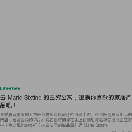
Lifestyle
去 Marie Sixtine 的巴黎公寓，選購你喜歡的家居產
品吧！
喜愛居家佈置的人或許都曾擁有過這樣的情景出現。來到販賣居家用品的
門店，看著喜愛的單品卻得花點時間捧在手上仔細思考著該怎麼擺置在家
中才會顯現他的美好？來自法國的織品設計師 Marie Sixtine