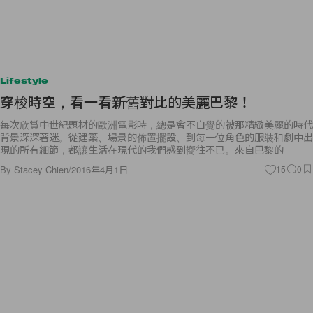
Lifestyle
穿梭時空，看一看新舊對比的美麗巴黎！
每次欣賞中世紀題材的歐洲電影時，總是會不自覺的被那精緻美麗的時代
背景深深著迷。從建築、場景的佈置擺設、到每一位角色的服裝和劇中出
現的所有細節，都讓生活在現代的我們感到嚮往不已。來自巴黎的
By
Stacey Chien
/
2016年4月1日
15
0