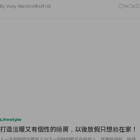
By
Vicky Wai
/
2016年4月1日
19
0
Lifestyle
打造溫暖又有個性的睡房，以後放假只想賴在家！
人一生的時間大概有三分之一的時間都花在睡覺上，想要睡得好、睡得