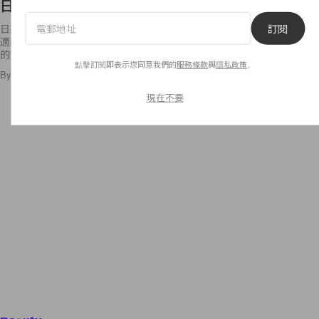
日系女生必看！Muji 教你極簡主義重複配搭術！
訂閱
日系的穿搭總是喜愛利用純色和淡色系，配以麻質、棉質物料，打造出舒
適耐看的穿搭造型，完美演繹「簡單就是美」的概念。如果你喜愛日系風
的穿搭，Muji
點擊訂閱即表示您同意我們的
服務條款
與
隱私政策
。
By
Emily.W
/
2016年4月1日
42
0
現在不要