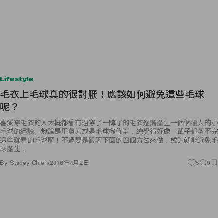
Lifestyle
毛衣上毛球真的很討厭！應該如何避免這些毛球
呢？
喜愛穿毛衣的人大概都曾有過穿了一陣子的毛衣逐漸產生一個個擾人的小
毛球的經驗。無論是用剪刀或是毛球機修剪，總覺得好像一輩子都剪不完
這些難看的毛球啊！不過要是跟著下面的四個方法來做，或許就能避免毛
球產生，
By
Stacey Chien
/
2016年4月2日
5
0