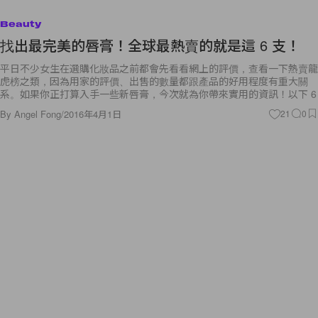
Beauty
找出最完美的唇膏！全球最熱賣的就是這 6 支！
平日不少女生在選購化妝品之前都會先看看網上的評價，查看一下熱賣龍
虎榜之類，因為用家的評價、出售的數量都跟產品的好用程度有重大關
系。如果你正打算入手一些新唇膏，今次就為你帶來實用的資訊！以下 6
By
Angel Fong
/
2016年4月1日
21
0