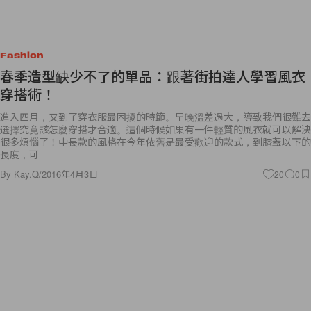
Fashion
春季造型缺少不了的單品：跟著街拍達人學習風衣
穿搭術！
進入四月，又到了穿衣服最困擾的時節。早晚溫差過大，導致我們很難去
選擇究竟該怎麼穿搭才合適。這個時候如果有一件輕質的風衣就可以解決
很多煩惱了！中長款的風格在今年依舊是最受歡迎的款式，到膝蓋以下的
長度，可
By
Kay.Q
/
2016年4月3日
20
0