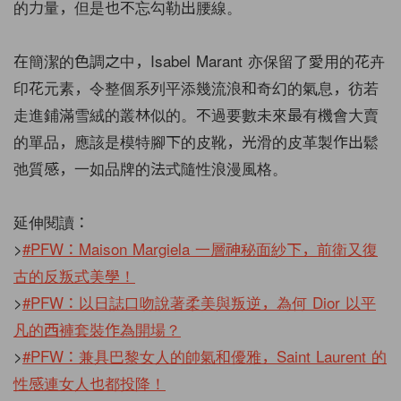
的力量，但是也不忘勾勒出腰線。
在簡潔的色調之中，Isabel Marant 亦保留了愛用的花卉
印花元素，令整個系列平添幾流浪和奇幻的氣息，彷若
走進鋪滿雪絨的叢林似的。不過要數未來最有機會大賣
的單品，應該是模特腳下的皮靴，光滑的皮革製作出鬆
弛質感，一如品牌的法式隨性浪漫風格。
延伸閱讀：
>
#PFW：Maison Margiela 一層神秘面紗下，前衛又復
古的反叛式美學！
>
#PFW：以日誌口吻說著柔美與叛逆，為何 Dior 以平
凡的西褲套裝作為開場？
>
#PFW：兼具巴黎女人的帥氣和優雅，Saint Laurent 的
性感連女人也都投降！