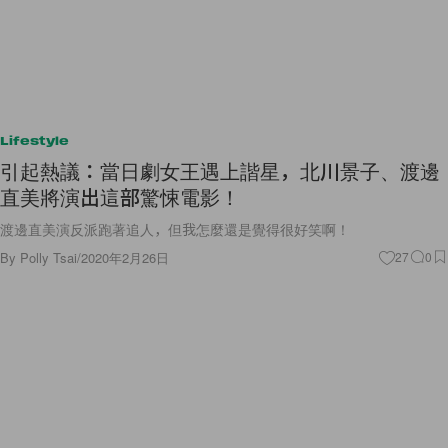
Lifestyle
引起熱議：當日劇女王遇上諧星，北川景子、渡邊
直美將演出這部驚悚電影！
渡邊直美演反派跑著追人，但我怎麼還是覺得很好笑啊！
By
Polly Tsai
/
2020年2月26日
27
0