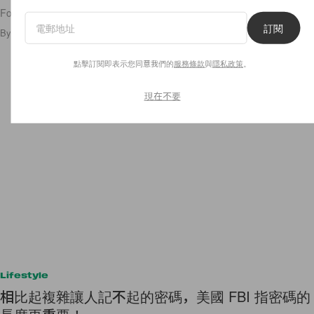
Forever 21 的新任 CEO，可以令品牌重振聲威嗎？
訂閱
By
Ashley Pang
/
2020年2月27日
5
0
點擊訂閱即表示您同意我們的
服務條款
與
隱私政策
。
現在不要
Lifestyle
相比起複雜讓人記不起的密碼，美國 FBI 指密碼的