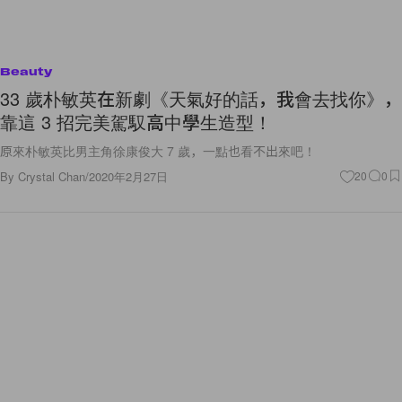
Beauty
33 歲朴敏英在新劇《天氣好的話，我會去找你》，
靠這 3 招完美駕馭高中學生造型！
原來朴敏英比男主角徐康俊大 7 歲，一點也看不出來吧！
By
Crystal Chan
/
2020年2月27日
20
0