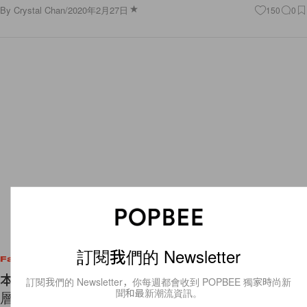
By
Crystal Chan
/
2020年2月27日
150
0
訂閱我們的 Newsletter
Fashion
本週必知時尚大事：Forever 21 聘用 H&M 前高
訂閱我們的 Newsletter，你每週都會收到 POPBEE 獨家時尚新
聞和最新潮流資訊。
層、奢侈品業因疫情受創、Prada 進駐天貓…