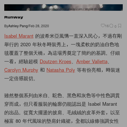
All images from Filippo Fior / Gorunway.com / Vogue Runway
Runway
By
Ashley Pang
/
Feb 28, 2020
16
0
Isabel Marant
的波希米亞風情一直深入民心，不過在剛
舉行的 2020 年秋冬時裝秀上，一塊柔軟的奶油白色地
毯覆蓋了整個天橋，為這場秀奠定了簡約的基調。仔細
一看，經驗超模
Doutzen Kroes
、
Amber Valletta
、
Carolyn Murphy
和
Natasha Poly
等有份亮相，時裝迷
一定倍感親切。
雖然整個系列由米白、駝色、黑色和灰色等中性色調貫
穿而成，但只看服裝的輪廓仍能認出是 Isabel Marant
的出品。從寬大擺盪的披肩、毛絨絨的皮革外套，以至
極富 80 年代風味的墊肩針織裙，全都以線條強調女性