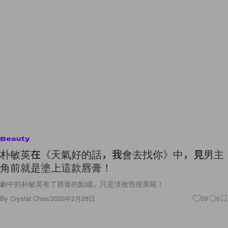
Beauty
朴敏英在《天氣好的話，我會去找你》中，見男主
角前就是塗上這款唇膏！
劇中的朴敏英有了唇膏的點綴，只是淡妝也很美呢！
By
Crystal Chan
/
2020年2月28日
39
0