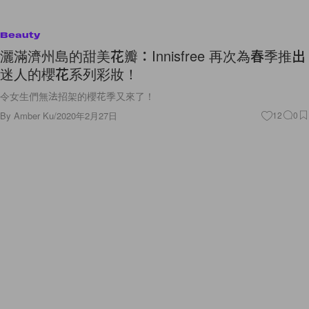
Beauty
灑滿濟州島的甜美花瓣：Innisfree 再次為春季推出
迷人的櫻花系列彩妝！
令女生們無法招架的櫻花季又來了！
By
Amber Ku
/
2020年2月27日
12
0