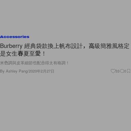
Accessories
Burberry 經典袋款換上帆布設計，高級簡雅風格定
是女生春夏至愛！
米色調與皮革細節也配合得太有格調！
By
Ashley Pang
/
2020年2月27日
33
0