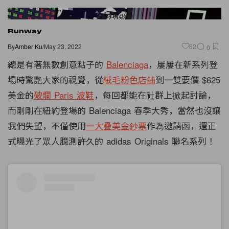
Vogue Runway
Runway
By
Amber Ku
/
May 23, 2022
62
0
總是有著無數創意點子的
Balenciaga
，屢屢在新系列登
場時驚艷大家的視覺，從
絨毛粉色店舖
到一雙要價 $625
美金的
破爛 Paris 波鞋
，每回都能在社群上掀起討論，
而剛剛在紐約登場的 Balenciaga 春季大秀，當然也沒讓
我們失望，不僅使用
一大疊美金鈔票
作為邀請函，還正
式曝光了眾人臆測許久的 adidas Originals 聯名系列！