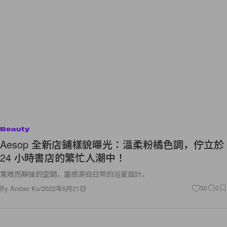
Beauty
Aesop 全新店鋪樣貌曝光：溫柔粉橘色調，佇立於
24 小時書店的繁忙人潮中！
寬敞而靜謐的空間，靈感源自日常的浴室設計。
By
Amber Ku
/
2022年5月21日
30
0