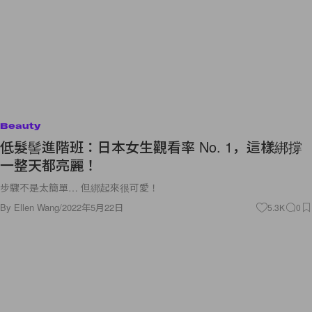
Beauty
低髮髻進階班：日本女生觀看率 No. 1，這樣綁撐
一整天都亮麗！
步驟不是太簡單… 但綁起來很可愛！
By
Ellen Wang
/
2022年5月22日
5.3K
0