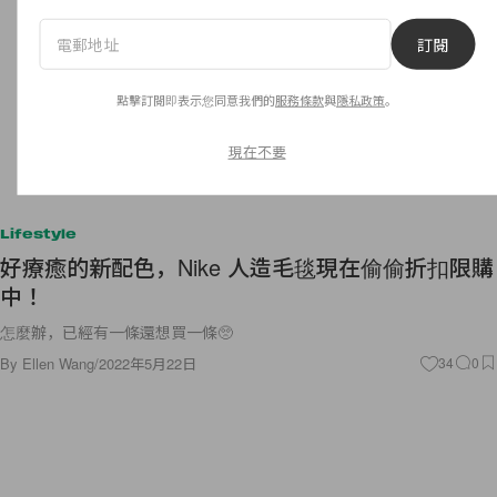
訂閱
點擊訂閱即表示您同意我們的
服務條款
與
隱私政策
。
現在不要
Lifestyle
好療癒的新配色，Nike 人造毛毯現在偷偷折扣限購
中！
怎麼辦，已經有一條還想買一條🥺
By
Ellen Wang
/
2022年5月22日
34
0