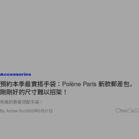
Accessories
預約本季最實搭手袋：Polène Paris 新款郵差包，
剛剛好的尺寸難以招架！
完美的春夏搭配手袋！
By
Amber Ku
/
2022年5月21日
503
0