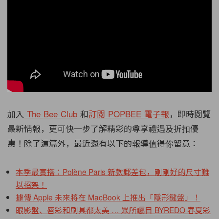
加入
The Bee Club
和
訂閱
POPBEE
電子報
，即時閱覽
最新情報，更可快一步了解精彩的尊享禮遇及折扣優
惠！除了這篇外，最近還有以下的報導值得你留意：
本季最實搭：Polène Paris 新款郵差包，剛剛好的尺寸難
以招架！
據傳 Apple 未來將在 MacBook 上推出「隱形鍵盤」！
眼影盤、唇彩和刷具都太美 … 眾所矚目 BYREDO 春夏彩