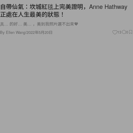
自帶仙氣：坎城紅毯上完美證明，Anne Hathway
正處在人生最美的狀態！
真… 的好… 美… ，美到我照片選不出來💖
By
Ellen Wang
/
2022年5月20日
13
0