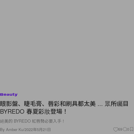
Beauty
眼影盤、睫毛膏、唇彩和刷具都太美 ... 眾所矚目
BYREDO 春夏彩妝登場！
絕美的 BYREDO 紅唇勢必要入手！
By
Amber Ku
/
2022年5月21日
69
0