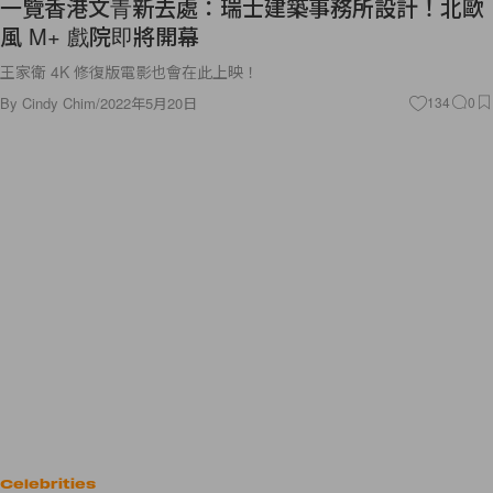
一覽香港文青新去處：瑞士建築事務所設計！北歐
風 M+ 戲院即將開幕
王家衛 4K 修復版電影也會在此上映！
By
Cindy Chim
/
2022年5月20日
134
0
Celebrities