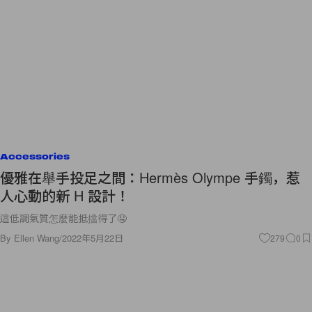
Accessories
優雅在舉手投足之間：Hermès Olympe 手鐲，惹
人心動的新 H 設計！
這低調氣質怎麼能抵擋得了🤤
By
Ellen Wang
/
2022年5月22日
279
0