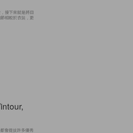
愛，接下來就是將目
細節相較於衣裝，更
intour,
nd 都會提拔許多優秀