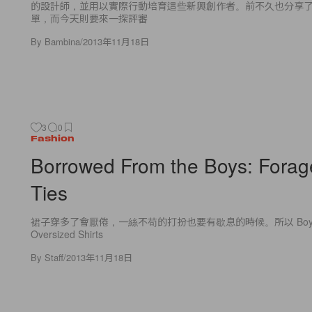
的設計師，並用以實際行動培育這些新興創作者。前不久也分享
單，而今天則要來一探評審
By
Bambina
/
2013年11月18日
3
0
Fashion
Borrowed From the Boys: Fora
Ties
裙子穿多了會厭倦，一絲不苟的打扮也要有歇息的時候。所以 Boyfrie
Oversized Shirts
By
Staff
/
2013年11月18日