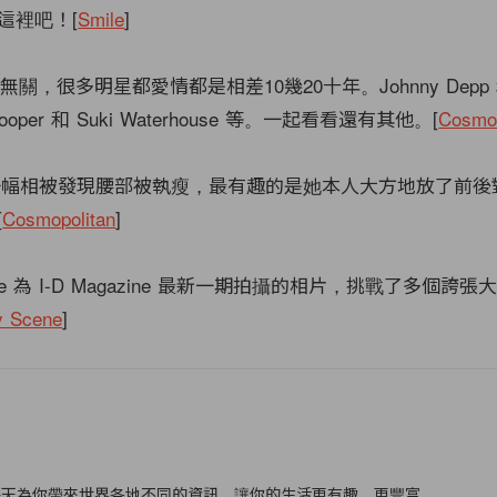
這裡吧！[
Smile
]
無關，很多明星都愛情都是相差10幾20十年。Johnny Depp 和
 Cooper 和 Suki Waterhouse 等。一起看看還有其他。[
Cosmop
a Kerr 一幅相被發現腰部被執瘦，最有趣的是她本人大方地放了前
[
Cosmopolitan
]
evingne 為 I-D Magazine 最新一期拍攝的相片，挑戰了多個
y Scene
]
f
每天為你帶來世界各地不同的資訊，讓你的生活更有趣，更豐富。