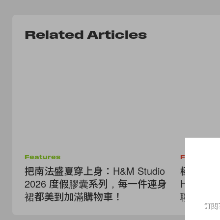
Related Articles
Features
Fashion
把南法盛夏穿上身：H&M Studio
極簡神級
2026 度假膠囊系列，每一件連身
H&amp;
裙都美到加滿購物車！
聯名，不
訂閱
級剪裁