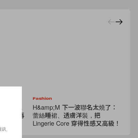
Fashion
Fa
Stella
H&amp;M 下一波聯名太燒了：
時
聯名系列，再
蕾絲睡裙、透膚洋裝，把
重
Lingerie Core 穿得性感又高級！
入
資訊。