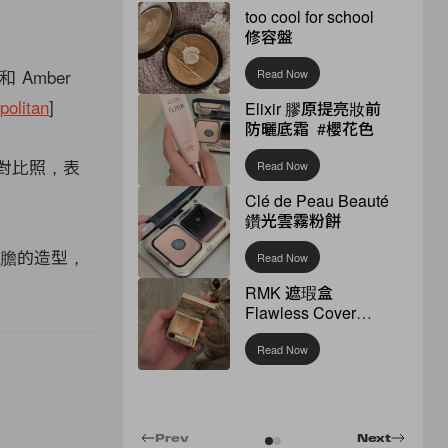
too cool for school
修容盤
 Amber
Read Now
olitan
]
Elixir 膠原提亮妝前
防曬底霜 #櫻花色
後對比照，表
Read Now
Clé de Peau Beauté
鑽光雲霧粉餅
誇張大膽的造型，
Read Now
RMK 遮瑕盒
Flawless Cover
Concealer
Read Now
Prev
Next