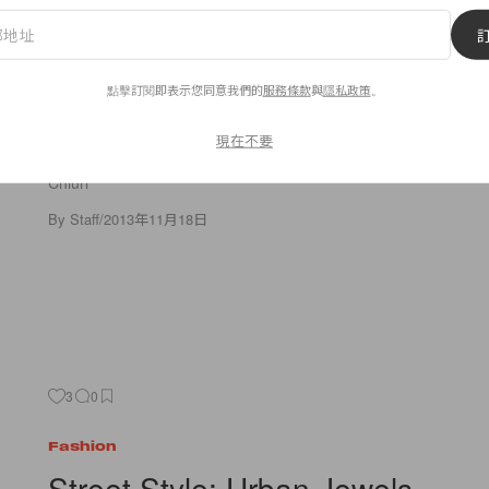
Fashion
Valentino's Shanghai Spectacul
點擊訂閱即表示您同意我們的
服務條款
與
隱私政策
。
現在不要
Valentino 首度推出特地以某一地區為主題所設計的系列，而他
就是有著濃厚東方氣息的繁華都市-上海。Valentine 的兩位創意總監：M
Chiuri
By
Staff
/
2013年11月18日
3
0
Fashion
Street Style: Urban Jewels