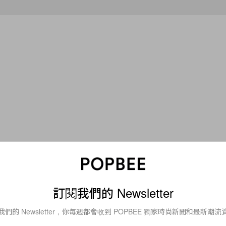
Fashion
衣櫥始祖登場！
等了 20 年依然讓人心動：
M x WARDROBE.NYC
McCartney x H&M 
訂閱我們的 Newsletter
用高昂預算也能擁有高
次把經典穿回日常！
我們的 Newsletter，你每週都會收到 POPBEE 獨家時尚新聞和最新潮流