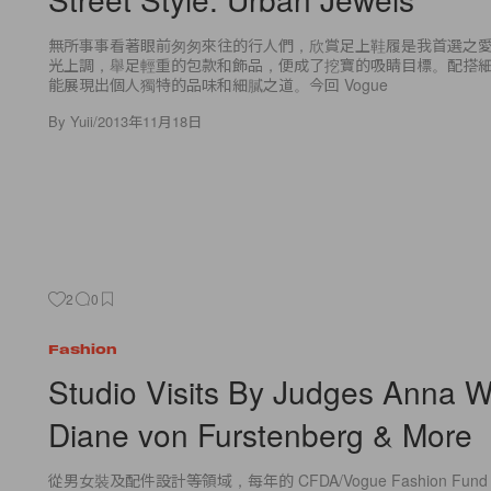
無所事事看著眼前匆匆來往的行人們，欣賞足上鞋履是我首選之
光上調，舉足輕重的包款和飾品，便成了挖寶的吸睛目標。配搭
能展現出個人獨特的品味和細膩之道。今回 Vogue
By
Yuii
/
2013年11月18日
2
0
Fashion
Studio Visits By Judges Anna W
Diane von Furstenberg & More
從男女裝及配件設計等領域，每年的 CFDA/Vogue Fashion Fu