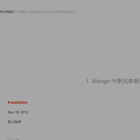
POPBEE
POPBEE CIRCLE
CITY GUIDE
POPCAST
FASHION
ACCES
1. Mango 今季找來新
Fashion
Nov 19, 2013
By
Staff