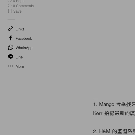
4
Pops
0
Comments
Save
Links
Facebook
WhatsApp
Line
More
1. Mango 今季
Kerr 拍攝最新的
2. H&M 的聖誕系列，