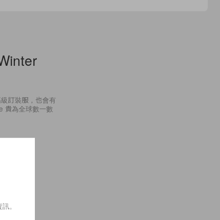
Winter
高級訂裝服，也會有
ele 貴為全球數一數
資訊。