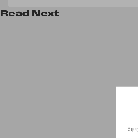
級剪裁
Read
Next
訂閱