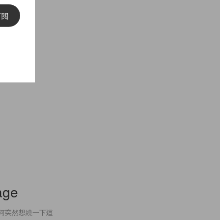
Wasser
訂閱
家，演員和
age
m！不知為何突然想繞一下這