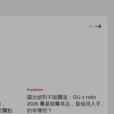
Fashion
Lif
：
這次絕對不能錯過：GU x rokh
偷
體，
2026 春夏聯乘單品，最值得入手
品
造型盤點
的有哪些？
賣