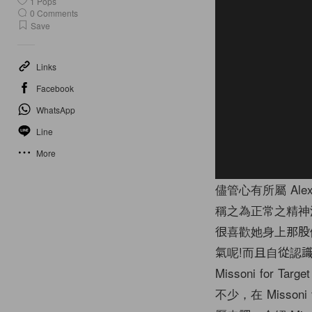
1
Pops
0
Comments
Save
Links
Facebook
WhatsApp
Line
More
儘管心有所屬 Ale
稱之為正常之精神活動，哈
很喜歡她身上那股
氣呢!而且自從認識
Missoni for
不少，在 Missoni