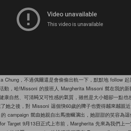
xa Chung，不過偶爾還是會偷偷出軌一下，默默地 follow
!Missoni 的接班人 Margherita Missoni 就在我的新歡
健康自然、可清純又可性感的氣質，雖然是大小姐卻一點也
了她之後，對 Missoni 這個快60歲的牌子也覺得越來越親
 Target 的 campaign 就由她親自出馬擔綱演出，她甜甜的笑容
 for Target 9月13日正式上市前，Margherita 先來為我們上一堂