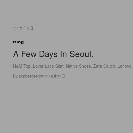
17
0
Blog
A Few Days In Seoul.
H&M Top, Lover Lace Skirt, Native Shoes, Zara Clutch, Lenovo
By
popbeebee
/
2011年8月31日