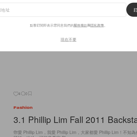
ELLE and the Coveteur: Alexi 
「叮噹！」門鐘響起，主人家 Alexi Wasser 出來應門…作為作
點擊訂閱即表示您同意我們的
服務條款
與
隱私政策
。
imboycrazy.com 的創辦人，她位於 LA
By
Winnieee
/
2011年8月31日
現在不要
4
0
Fashion
3.1 Phillip Lim Fall 2011 Backst
你愛 Phillip Lim，我愛 Phillip Lim，大家都愛 Phillip Li