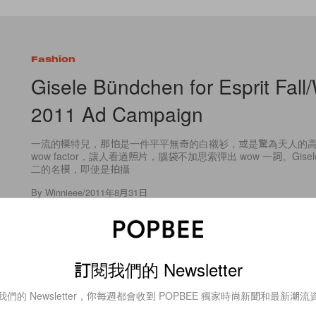
Fashion
Gisele Bündchen for Esprit Fall/
2011 Ad Campaign
一流的模特兒，那怕是一件平平無奇的白襯衫，或是驚為天人的
wow factor，讓人看過照片，腦袋不加思索彈出 wow 一詞。Gis
二的名模，即使是拍攝
By
Winnieee
/
2011年8月31日
訂閱我們的 Newsletter
4
0
我們的 Newsletter，你每週都會收到 POPBEE 獨家時尚新聞和最新潮流
Fashion