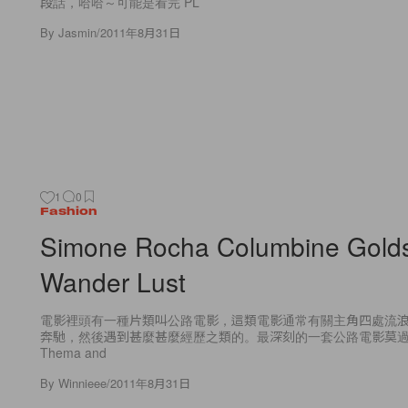
段話，哈哈～可能是看完 PL
By
Jasmin
/
2011年8月31日
1
0
Fashion
Simone Rocha Columbine Gold
Wander Lust
電影裡頭有一種片類叫公路電影，這類電影通常有關主角四處流
奔馳，然後遇到甚麼甚麼經歷之類的。最深刻的一套公路電影莫過於
Thema and
By
Winnieee
/
2011年8月31日