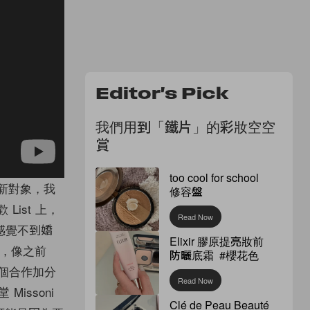
Editor's Pick
我們用到「鐵片」的彩妝空空
賞
too cool for school
 起新對象，我
修容盤
 List 上，
Read Now
感覺不到嬌
Elixir 膠原提亮妝前
近，像之前
防曬底霜 #櫻花色
為這個合作加分
Read Now
 Missoni
Clé de Peau Beauté