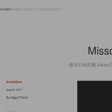
POPBEE
POPBEE CIRCLE
CITY GUIDE
POPCAST
FASHION
ACCES
Misso
儘管心有所屬 Alex
Fashion
Aug 31, 2011
By
Aggy Cheng