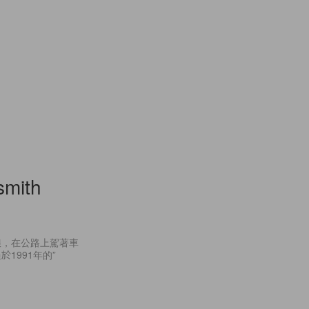
smith
浪，在公路上駕著車
1991年的”