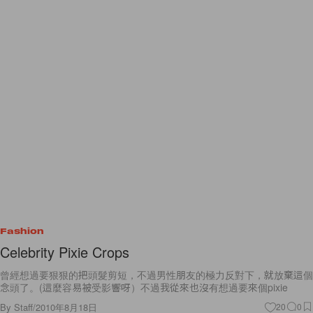
Fashion
Celebrity Pixie Crops
曾經想過要狠狠的把頭髮剪短，不過男性朋友的極力反對下，就放棄這個
念頭了。(這麼容易被受影響呀）不過我從來也沒有想過要來個pixie
By
Staff
/
2010年8月18日
20
0