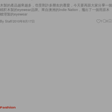
木製的產品越來越多，也受到許多朋友的喜愛，今天要再跟大家分享一個
精於木製的eyewear品牌。來自澳洲的Indie Nation，推出了一個用原木
紋理製的eyewear
By
Staff
/
2010年8月17日
1
0
Fashion