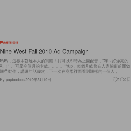
Fashion
Nine West Fall 2010 Ad Campaign
哈哈，這根本就是本人的寫照！我可以即時為上圖配音，”嘩～好漂亮的
鞋！”，”可是今個月的卡數。。。。”Yup，每個月總會在人家櫥窗前面做
這些動作，講這些話幾次，下一次在商場裡面看到這樣的一個人，
By
popbeebee
/
2010年8月19日
2
0