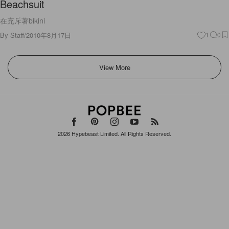
Beachsuit
在充斥著bikini
By
Staff
/
2010年8月17日
1
0
View More
2026
Hypebeast Limited
. All Rights Reserved.