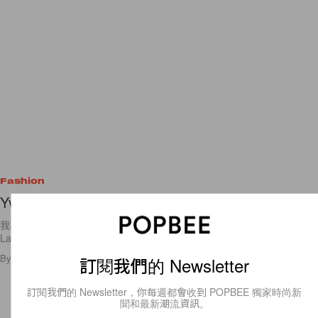
Fashion
Yves Saint Laurent Arty Clip Earrings
我不是有藝術細胞的人，(我連彈琴也不會～)所以這一對Yves Saint
Laurent Arty Clip
By
popbeebee
/
2010年8月18日
1
0
訂閱我們的 Newsletter
訂閱我們的 Newsletter，你每週都會收到 POPBEE 獨家時尚新
聞和最新潮流資訊。