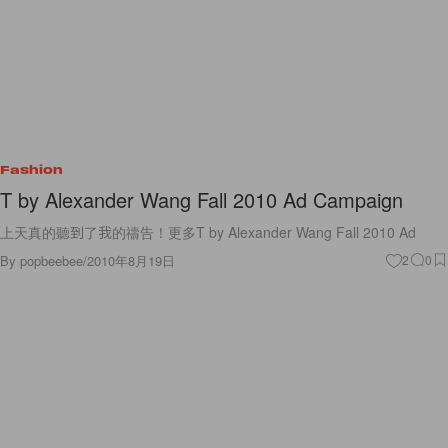
Fashion
T by Alexander Wang Fall 2010 Ad Campaign
上天真的聽到了我的禱告！更多T by Alexander Wang Fall 2010 Ad
By
popbeebee
/
2010年8月19日
2
0