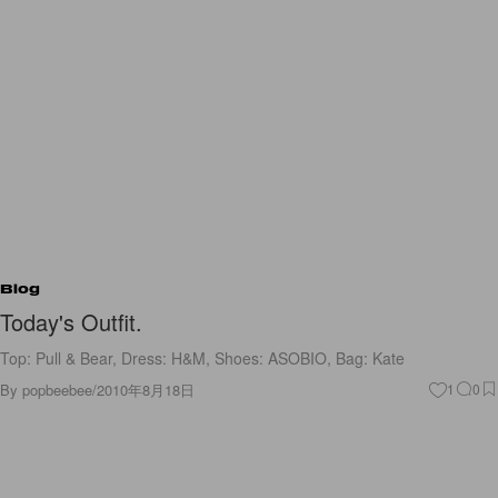
Blog
Today's Outfit.
Top: Pull & Bear, Dress: H&M, Shoes: ASOBIO, Bag: Kate
By
popbeebee
/
2010年8月18日
1
0