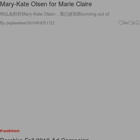
Mary-Kate Olsen for Marie Claire
你以為對於Mary-Kate Olsen，我已經寫到running out of
By
popbeebee
/
2010年8月17日
94
0
Fashion