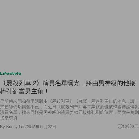
Lifestyle
《屍殺列車 2》演員名單曝光，將由男神級的他接
棒孔劉當男主角！
早前傳來開拍荷里活版本《屍殺列車》（台譯：屍速列車）的消息，讓一
眾粉絲們都興奮不已，而近日《屍殺列車》第二集終於也被韓國傳媒爆出
演員名單，找來同樣是男神級的演員姜棟元接棒孔劉的位置，而女主角則
找來李貞
By
Bunny Lau
/
2018年11月22日
16
0