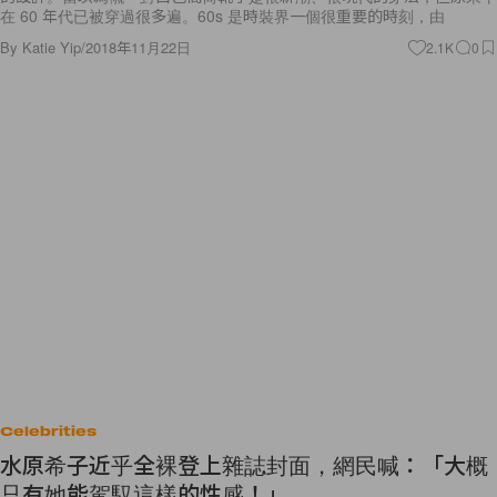
在 60 年代已被穿過很多遍。60s 是時裝界一個很重要的時刻，由
By
Katie Yip
/
2018年11月22日
2.1K
0
Celebrities
水原希子近乎全裸登上雜誌封面，網民喊：「大概
只有她能駕馭這樣的性感！」