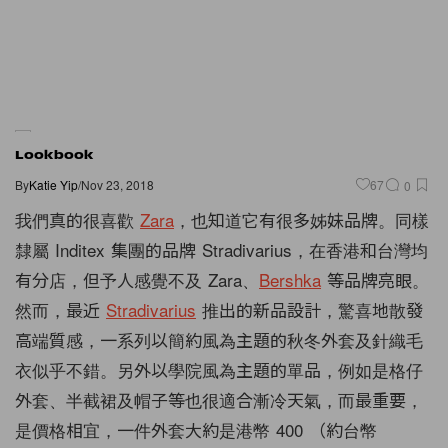
Lookbook
By
Katie Yip
/
Nov 23, 2018
67
0
我們真的很喜歡
Zara
，也知道它有很多姊妹品牌。同樣
隸屬 Inditex 集團的品牌 Stradivarius，在香港和台灣均
有分店，
但予人感覺不及 Zara、
Bershka
等品牌亮眼。
然而，最近
Stradivarius
推出的新品設計，驚喜地散發
高端質感，
一系列以簡約風為主題的秋冬外套及針織毛
衣似乎不錯。
另外以學院風為主題的單品，例如是格仔
外套、
半截裙及帽子等也很適合漸冷天氣，而最重要，
是價格相宜，
一件外套大約是港幣 400 （約台幣