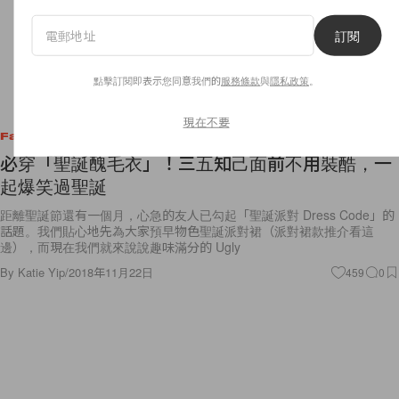
訂閱
點擊訂閱即表示您同意我們的
服務條款
與
隱私政策
。
現在不要
Fashion
必穿「聖誕醜毛衣」！三五知己面前不用裝酷，一
起爆笑過聖誕
距離聖誕節還有一個月，心急的友人已勾起「聖誕派對 Dress Code」的
話題。我們貼心地先為大家預早物色聖誕派對裙（派對裙款推介看這
邊），而現在我們就來說說趣味滿分的 Ugly
By
Katie Yip
/
2018年11月22日
459
0