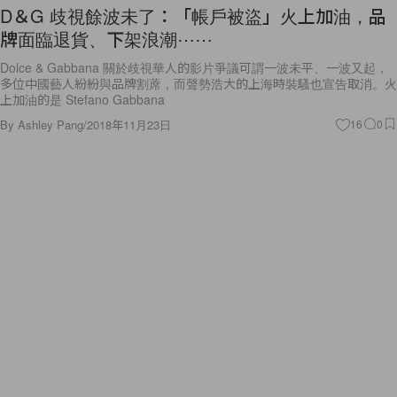
D＆G 歧視餘波未了：「帳戶被盜」火上加油，品
牌面臨退貨、下架浪潮⋯⋯
Dolce & Gabbana 關於歧視華人的影片爭議可謂一波未平、一波又起，
多位中國藝人紛紛與品牌割蓆，而聲勢浩大的上海時裝騷也宣告取消。火
上加油的是 Stefano Gabbana
By
Ashley Pang
/
2018年11月23日
16
0