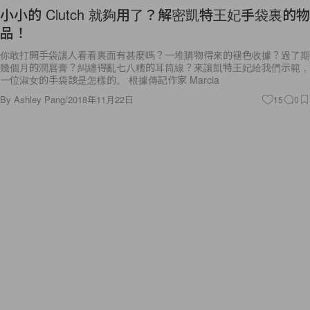
小小的 Clutch 就夠用了？解密凱特王妃手袋裏的物
品！
你敢打開手袋讓人看看裏面有甚麼嗎？一堆購物得來的褪色收據？過了期
幾個月的潤唇膏？糾纏得亂七八糟的耳筒線？來讓凱特王妃給我們示範，
一位淑女的手袋該是怎樣的。 根據傳記作家 Marcia
By
Ashley Pang
/
2018年11月22日
15
0