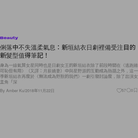
Beauty
俐落中不失溫柔氣息：新垣結衣日劇裡備受注目的
新髮型值得筆記！
身為一線氣質女星同時也是日劇女王的新垣結衣除了前段時間在《逃跑雖
可恥但有用》（又譯：月薪嬌妻）中與星野源的互動成為熱話之外，這一
季新垣結衣再度於《無法成為野獸的我們》一劇引發討論度，除了出演女
主角「深
By
Amber Ku
/
2018年11月22日
57
0