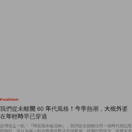
Fashion
我們從未離開 60 年代風格！今季熱潮，大概外婆
在年輕時早已穿過
說得老土一點：「時裝風水輪流轉」，我們從未脫離任何一個時代標誌性
的設計。當以為襯一對白色高筒靴子是很新潮、很現代的穿法，但原來早