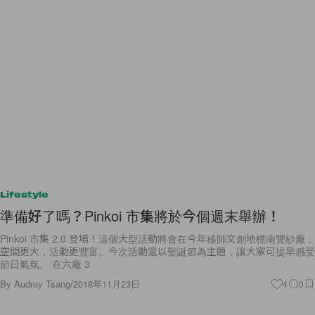
Lifestyle
準備好了嗎？Pinkoi 市集將於今個週末舉辦！
Pinkoi 市集 2.0 登場！這個大型活動將會在今年移師文創地標南豐紗廠，
空間更大，活動更豐富。今次活動還以聖誕節為主題，讓大家可提早感受
節日氣氛。 在六廠 3
By
Audrey Tsang
/
2018年11月23日
4
0