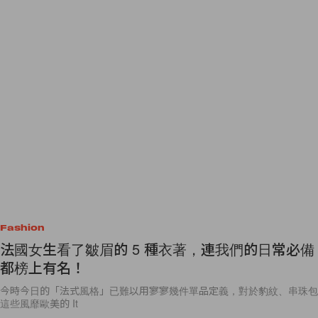
Fashion
法國女生看了皺眉的 5 種衣著，連我們的日常必備
都榜上有名！
今時今日的「法式風格」已難以用寥寥幾件單品定義，對於豹紋、串珠包
這些風靡歐美的 It
By
Ashley Pang
/
2018年11月22日
76
0