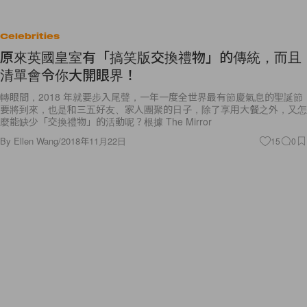
Celebrities
原來英國皇室有「搞笑版交換禮物」的傳統，而且
清單會令你大開眼界！
轉眼間，2018 年就要步入尾聲，一年一度全世界最有節慶氣息的聖誕節
要將到來，也是和三五好友、家人團聚的日子，除了享用大餐之外，又怎
麼能缺少「交換禮物」的活動呢？根據 The Mirror
By
Ellen Wang
/
2018年11月22日
15
0