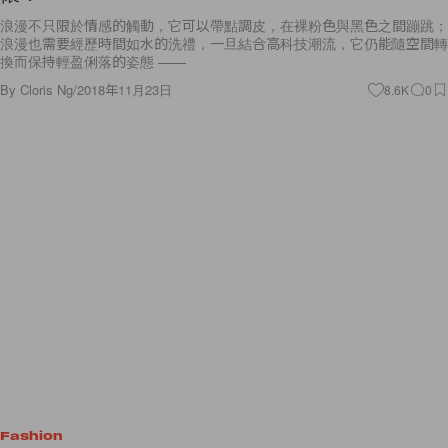
浪漫不只限於情感的觸動，它可以帶點調皮，在裸粉色與黑色之間蹦跳；
浪漫也需要經歷時間如水的洗禮，一旦結合高科技潮流，它仍能隨空間轉
換而保持輕盈俐落的姿態 ——
By
Cloris Ng
/
2018年11月23日
8.6K
0
Fashion