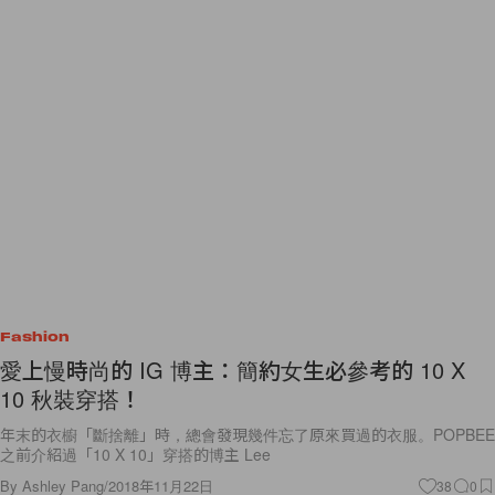
Fashion
愛上慢時尚的 IG 博主：簡約女生必參考的 10 X
10 秋裝穿搭！
年末的衣櫥「斷捨離」時，總會發現幾件忘了原來買過的衣服。POPBEE
之前介紹過「10 X 10」穿搭的博主 Lee
By
Ashley Pang
/
2018年11月22日
38
0