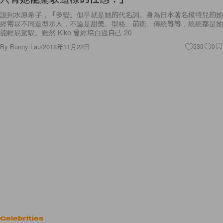
說到水原希子，「多變」似乎就是她的代名詞。身為日本著名模特兒的她
經常以不同造型示人，不論是甜美、型格、前衛、傳統等等，統統都是她
能輕易駕馭。雖然 Kiko 曾經培白過自己 20
By
Bunny Lau
/
2018年11月22日
533
0
Celebrities