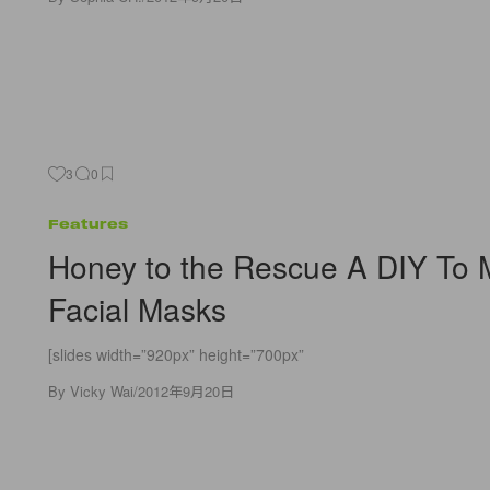
3
0
Features
Honey to the Rescue A DIY To 
Facial Masks
[slides width=”920px” height=”700px”
By
Vicky Wai
/
2012年9月20日