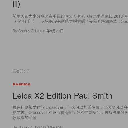
II）
前兩天跟大家分享過春季紐約時裝周潮流（按此重溫總結 2013 
（PART I）），大家有沒有新的穿搭靈感？先前介紹過四款：Sporty G
By
Sophia CH.
/
2012年9月20日
2
0
Fashion
Leica X2 Edition Paul Smith
現在什麼都愛作個 crossover，一來可以加添名氣，二來又可以
點生趣。Crossover 的東西將兩個品牌的性質結合，同時限量
收藏家的頭號
By
Sophia CH.
/
2012年9月20日