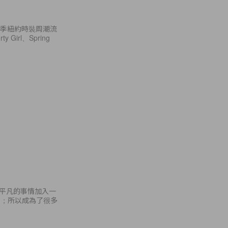
春季紐約時裝周潮流
irl、Spring
令平凡的事情加入一
發售；所以成為了很多