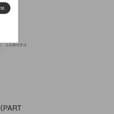
訂閱
ndon
打扮，這星期投票活
w
PART