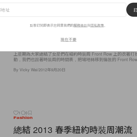
2
0
Fashion
點擊訂閱即表示您同意我們的
服務條款
與
隱私政策
。
Best Dressed: Celebrities in Lo
Fashion Week
現在不要
上星期為大家總結了女星們在紐約時裝周 Front Row 上的衣著
動，我們也跟著時裝周的時間表，把場地轉移到倫敦的 Front Ro
By
Vicky Wai
/
2012年9月20日
1
0
Fashion
總結 2013 春季紐約時裝周潮流（