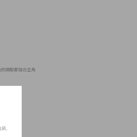
，顏色的調配都設合主角
資訊。