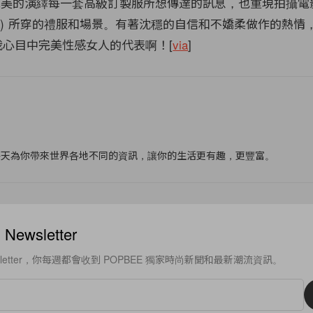
ra完美的演繹每一套高級訂製服所想傳達的訊息，也重現拍攝
renina) 所穿的禮服和場景。有著沈穩的自信和不嬌柔做作的熱情，K
真的是我心目中完美性感女人的代表啊！[
via
]
f
每天為你帶來世界各地不同的資訊，讓你的生活更有趣，更豐富。
ewsletter
sletter，你每週都會收到 POPBEE 獨家時尚新聞和最新潮流資訊。