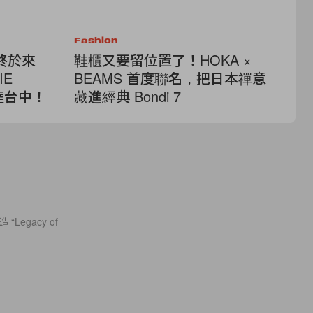
Fashion
Fa
同款終於來
鞋櫃又要留位置了！HOKA ×
將
IE
BEAMS 首度聯名，把日本禪意
馬
登陸台中！
藏進經典 Bondi 7
活
 “Legacy of