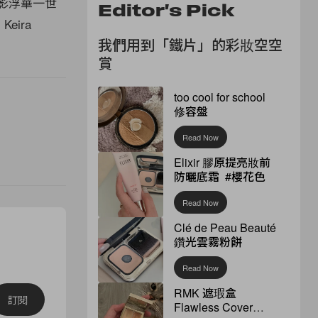
電影浮華一世
Editor's Pick
eira
我們用到「鐵片」的彩妝空空
賞
too cool for school
修容盤
Read Now
Elixir 膠原提亮妝前
防曬底霜 #櫻花色
Read Now
Clé de Peau Beauté
鑽光雲霧粉餅
Read Now
RMK 遮瑕盒
訂閱
Flawless Cover