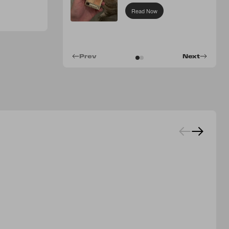
Concealer
Read Now
Prev
Next