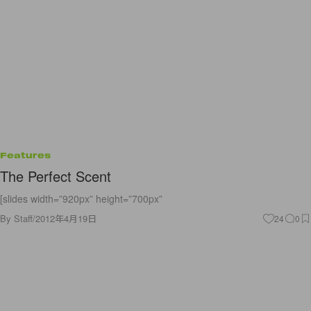
Features
The Perfect Scent
[slides width=”920px” height=”700px”
By
Staff
/
2012年4月19日
24
0