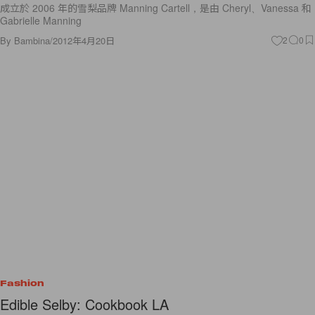
成立於 2006 年的雪梨品牌 Manning Cartell，是由 Cheryl、Vanessa 和
Gabrielle Manning
By
Bambina
/
2012年4月20日
2
0
Fashion
Edible Selby: Cookbook LA