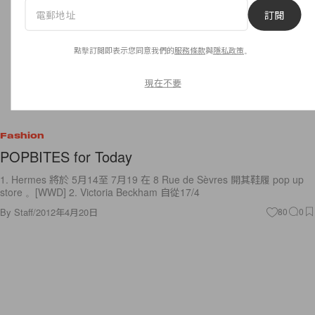
訂閱
點擊訂閱即表示您同意我們的
服務條款
與
隱私政策
。
現在不要
Fashion
POPBITES for Today
1. Hermes 將於 5月14至 7月19 在 8 Rue de Sèvres 開其鞋履 pop up
store 。[WWD] 2. Victoria Beckham 自從17/4
By
Staff
/
2012年4月20日
80
0