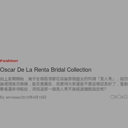
Fashion
Oscar De La Renta Bridal Collection
由上星期開始，幾乎全個香港都在談論那個盛女的所謂「真人秀」，姑勿
論裡頭是否做媒，是否賣廣告，我覺得大家還是不要這樣認真好了，當劇
集看還來得輕鬆，須知道那一個真人秀不是經過議題設定呢?
By
winnieee
/
2012年4月19日
3
0