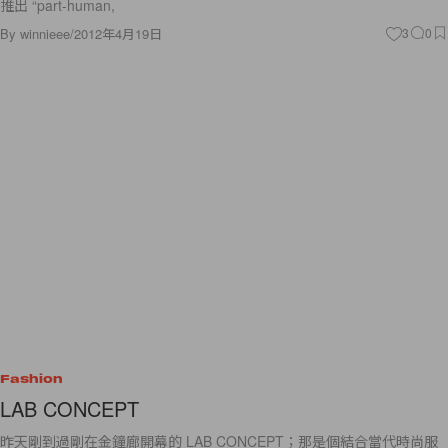
By
winnieee
/
2012年4月19日
3
0
Fashion
LAB CONCEPT
昨天剛到過剛在金鐘廊開幕的 LAB CONCEPT；那是個結合當代時尚服
飾、美容、生活時尚產品及食店的大型購物概念店。LAB CONCEPT 店
內設有限時 Pop-up