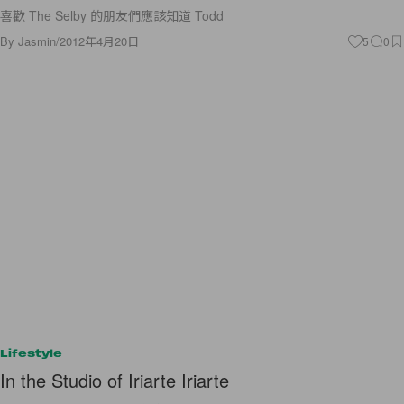
喜歡 The Selby 的朋友們應該知道 Todd
By
Jasmin
/
2012年4月20日
5
0
Lifestyle
In the Studio of Iriarte Iriarte