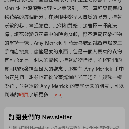
Merrick 也深深受這野性之美吸引。 花、葉和果實等植
物花朵的每個部分，
在她眼中都昰大自然的恩典，持著
崇敬的心，拿捏顏色、
比例和質感，接著揮一揮魔法
棒，讓花朵變身花叢中的時尚女郎。
跟不浪費花朵植物
的堅持一樣，Amy Merrick 平時最喜歡到跳蚤市場或二
手商店挖寶，儘管是就的東西，
但是一個人丟棄的衣物
有可能是另一個人的寶物，持著愛物惜物，
並將它們的
實用功能發揮至最大的觀念，那些在 Amy Merrick 手中
的花兒們，想必也正綻放著燦爛的光芒吧？！跟我一樣
愛花，
並著迷於 Amy Merrick 的美學信念的朋友，可以
到她的
網頁
了解更多。[
via
]
訂閱我們的 Newsletter
訂閱我們的 Newsletter，你每週都會收到 POPBEE 獨家時尚新