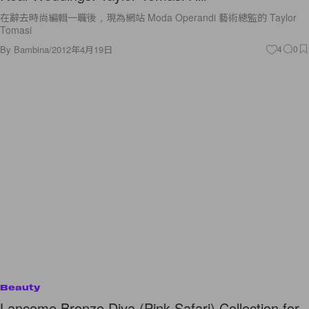
Tomasi
By
Bambina
/
2012年4月19日
4
0
Beauty
Lancome Bronze Diva (Pink Safari) Collection for
Summer 2012