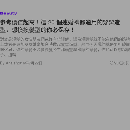
Beauty
參考價值超高！這 20 個連婚禮都適用的髮髻造
型，想換換髮型的你必保存！
對於是短髮的女性朋友們或許有些誤解，認為短頭髮就不能在他們的婚禮
上或者是參加朋友婚宴場合時做起髮髻造型。然而今天我們就是要打破這
個迷思，你的頭髮不必像長髮公主那頭豐厚滑順的頭髮，你也可以綁起辮
子、扭轉
By
Anaïs
/
2016年7月22日
23
0