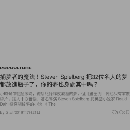
POPCULTURE
捕夢者的魔法！Steven Spielberg 把32位名人的夢
都放進瓶子了，你的夢也身處其中嗎？
小時候每朝起床時，總想紀錄昨夜發過的夢，但用盡全力回憶也只有零散
碎片，讓人十分苦惱。著名導演 Steven Spielberg 將英國小說家 Roald
Dahl 撰寫關於夢的小說 《 The
By
Staff
/
2016年7月21日
8
0