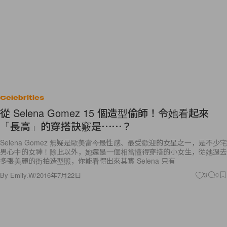
Celebrities
從 Selena Gomez 15 個造型偷師！令她看起來
「長高」的穿搭訣竅是⋯⋯？
Selena Gomez 無疑是歐美當今最性感、最受歡迎的女星之一，是不少宅
男心中的女神！除此以外，她還是一個相當懂得穿搭的小女生，從她過去
多張美麗的街拍造型照，你能看得出來其實 Selena 只有
By
Emily.W
/
2016年7月22日
3
0