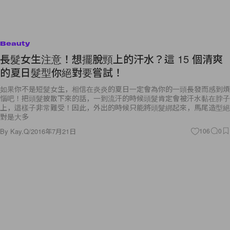
Beauty
長髮女生注意！想擺脫頸上的汗水？這 15 個清爽
的夏日髮型你絕對要嘗試！
如果你不是短髮女生，相信在炎炎的夏日一定會為你的一頭長發而感到煩
惱吧！把頭髮披散下來的話，一到流汗的時候頭髮肯定會被汗水黏在脖子
上，這樣子非常難受！因此，外出的時候只能將頭髮綁起來，馬尾造型絕
對是大多
By
Kay.Q
/
2016年7月21日
106
0