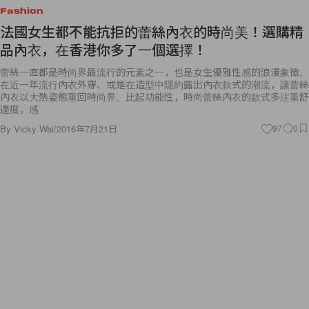
Fashion
法國女生都不能抗拒的蕾絲內衣的時尚美！選購精
品內衣，在香港你多了一個選擇！
蕾絲一直都是時尚界最流行的元素之一，也是女生優雅性感的浪漫象徵。
在近一年流行內衣外穿、或是在造型中隱約露出內衣款式的潮流，讓蕾絲
內衣以大熱姿態重回時尚界。比起功能性，時尚蕾絲內衣的款式多注重舒
適度，感
By
Vicky Wai
/
2016年7月21日
97
0