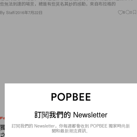
些無法到達的場景，總是有些莫名其妙的感動，來自布拉格的
By
Staff
/
2016年7月22日
8
0
訂閱我們的 Newsletter
Fashion
訂閱我們的 Newsletter，你每週都會收到 POPBEE 獨家時尚新
獨立設計師控訴 Zara 涉嫌抄襲其作品，大家看完
聞和最新潮流資訊。
之後又覺得指控是否成立？