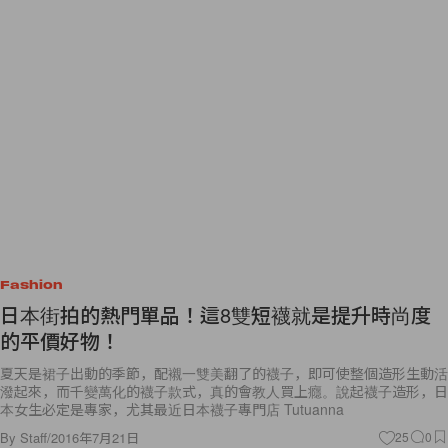
Fashion
日本街拍的熱門單品！這8雙短襪就是提升時尚度
的平價好物！
夏天是裙子出動的季節，配襯一雙美翻了的襪子，即可使整個造形生動活
潑起來，而千變萬化的襪子款式，真的會教人買上癮。說起襪子造形，日
本女生必定是專家，尤其最近日本襪子專門店 Tutuanna
By
Staff
/
2016年7月21日
25
0