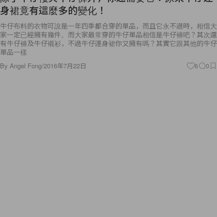
身裙竟有這麼多的變化！
牛仔布料的衣物可說是一年四季都合穿的單品，而且它永不過時，相信大
家一定已經擁有幾件。而大家最常穿的牛仔單品相信是牛仔褲吧？其次還
有牛仔褲及牛仔襯衫，不過牛仔連身裙你又擁有嗎？其實它跟其他的牛仔
單品一樣
By
Angel Fong
/
2016年7月22日
6
0