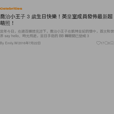
Celebrities
喬治小王子 3 歲生日快樂！英皇室成員發佈最新超
萌照！
當年今日，在過百媒體見證下，喬治小王子在凱特皇妃的懷中，首次和世
界 say hello。時光飛逝，當日手抱的 BB 轉眼間已變成 3
By
Emily.W
/
2016年7月22日
17
0