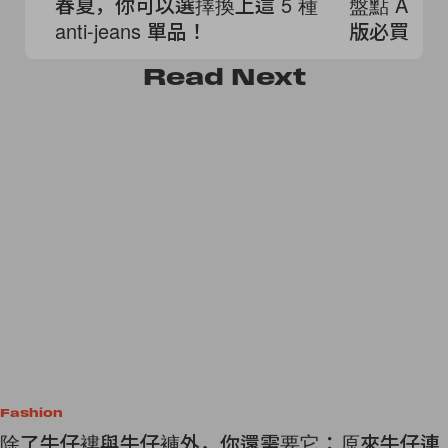
春夏，你可以選擇換上這 5 種
盤點 Anu
anti-jeans 單品！
版必買單
霧！
Read
Next
Fashion
除了牛仔褸與牛仔褲外，你還需要它：原來牛仔連