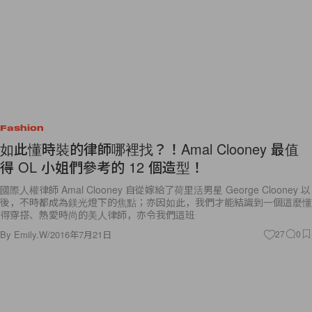
Fashion
如此懂時裝的律師哪裡找？！Amal Clooney 最值
得 OL 小姐們參考的 12 個造型！
國際人權律師 Amal Clooney 自從嫁給了荷里活男星 George Clooney 以
後，不時都成為鎂光燈下的焦點；亦因如此，我們才能結識到一個這麼懂
得穿搭、熱愛時尚的美人律師，亦令我們這班
By
Emily.W
/
2016年7月21日
27
0