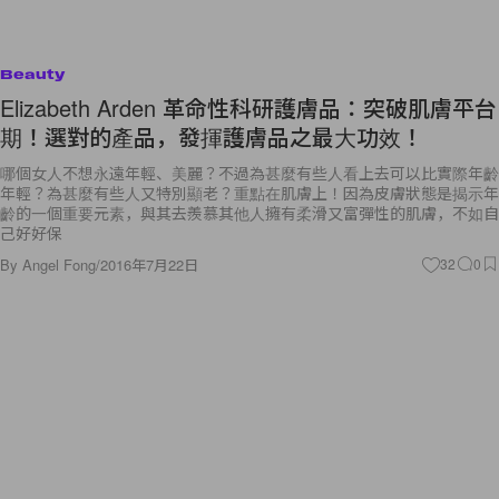
Beauty
Elizabeth Arden 革命性科研護膚品：突破肌膚平台
期！選對的產品，發揮護膚品之最大功效！
哪個女人不想永遠年輕、美麗？不過為甚麼有些人看上去可以比實際年齡
年輕？為甚麼有些人又特別顯老？重點在肌膚上！因為皮膚狀態是揭示年
齡的一個重要元素，與其去羨慕其他人擁有柔滑又富彈性的肌膚，不如自
己好好保
By
Angel Fong
/
2016年7月22日
32
0