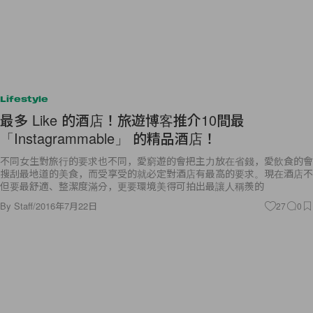
Lifestyle
最多 Like 的酒店！旅遊博客推介10間最
「Instagrammable」 的精品酒店！
不同女生對旅行的要求也不同，愛窮遊的會把主力放在省錢，愛飲食的會
搜刮最地道的美食，而受享受的就必定對酒店有最高的要求。現在酒店不
但要最舒適、整潔度滿分，更要環境美得可拍出最讓人稱羨的
By
Staff
/
2016年7月22日
27
0