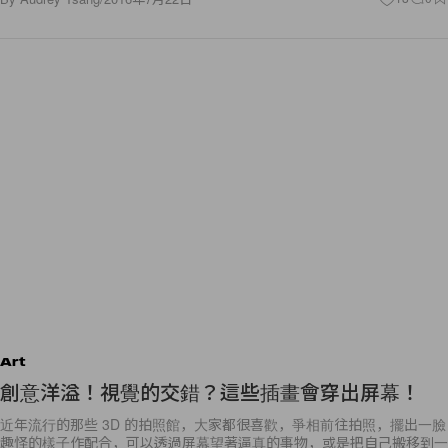
Art
創意洋溢！視覺的交錯？這些插畫會穿出屏幕！
近年流行的那些 3D 的拍照館，大家都很喜歡，爭相前往拍照，擺出一臉
趣怪的樣子作配合，可以透過屏幕望著逼真的事物，或是把自己搬移到一