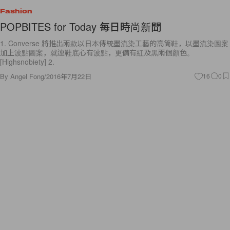
Fashion
POPBITES for Today 每日時尚新聞
1. Converse 將推出兩款以日本傳統墨流染工藝的高筒鞋，以墨流染圖案
加上波點圖案，就連鞋底心有波點，更備有紅及黑兩個顏色。
[Highsnobiety] 2.
By
Angel Fong
/
2016年7月22日
16
0