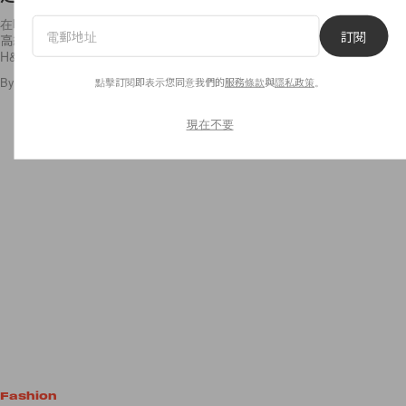
在時尚界裡，潮流往往是由上而下，高街品牌的服裝靈感往往由天橋上的
訂閱
高級品牌而來，情況在快時尚品牌身上更易見到，每季走入 Zara、
H&M、Forever 21
點擊訂閱即表示您同意我們的
服務條款
與
隱私政策
。
By
Angel Fong
/
2016年7月22日
33
0
現在不要
Fashion