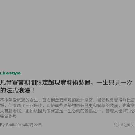
Lifestyle
凡爾賽宮期間限定超現實藝術裝置，一生只見一次
的法式浪漫！
不少熱愛旅遊的女生，首次到金碧輝煌的歐洲皇宮、城堡也會覺得無比震
憾，但看過了三四座後，即使這些建築物再有歷史和奢華的裝潢，也會令
人有點看膩。正如法國凡爾賽宮是一生必到的景點之一，管理人也深知必
需做到與
By
Staff
/
2016年7月22日
13
0