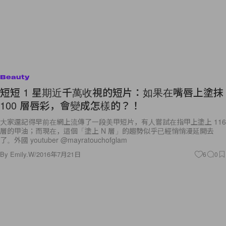
Beauty
短短 1 星期近千萬收視的短片：如果在嘴唇上塗抹
100 層唇彩，會變成怎樣的？！
大家還記得早前在網上流傳了一段美甲短片，有人嘗試在指甲上塗上 116
層的甲油；而現在，這個「塗上 N 層」的趨勢似乎已經悄悄漫延開去
了。外國 youtuber @mayratouchofglam
By
Emily.W
/
2016年7月21日
6
0