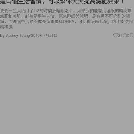
這兩個生活習慣，可以幫你大大提高減肥效果！
我們一生大約用了1/3的時間於睡眠之中，如果我們能善用睡眠的時間來
減肥和美肌，必然是事半功倍。原來睡眠與減肥，是有著不可分割的關
係，而睡眠中活動的成長荷爾蒙與DHEA，可促進身陳代謝，防止脂肪囤
積和肌
By
Audrey Tsang
/
2016年7月21日
21
0