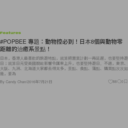
Features
#POPBEE 專題：動物控必到！日本8個與動物零
距離的治癒系景點！
日本，香港人最喜歡的旅遊地點，就算把置業計劃一再延遲，也要堅持遊
日；就算日元受英國脫歐影響令匯率上升，也要堅持遊日。不過，東京、
大阪、九洲、北海道大家都去得太多，景點、食點、蒲點、購買點次次如
是，要為
By
Candy Chan
/
2016年7月21日
88
0