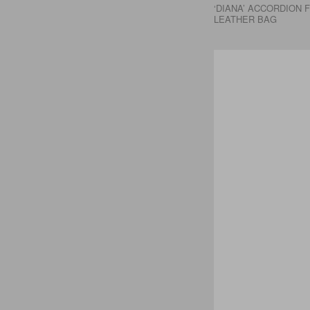
‘DIANA’ ACCORDION
LEATHER BAG