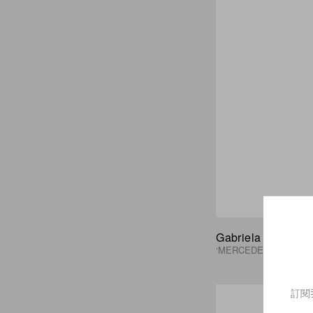
Gabriela Hearst
‘MERCEDES’ MESSE
訂閱