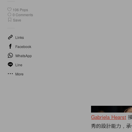
106
Pops
0
Comments
Save
Links
Facebook
WhatsApp
Line
More
Gabriela Hearst
秀的設計能力，承