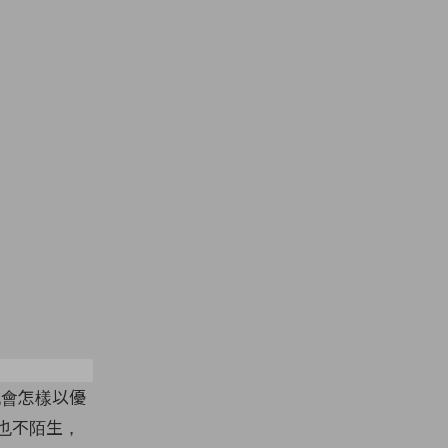
thelot/Getty Images
她會怎樣以優
該也不陌生，