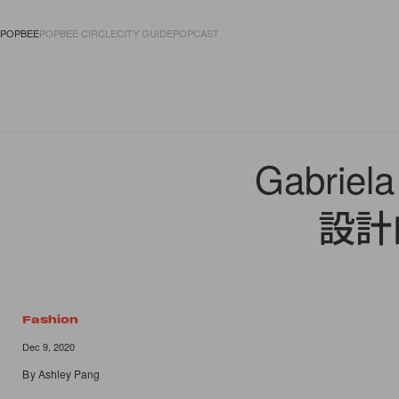
POPBEE
POPBEE CIRCLE
CITY GUIDE
POPCAST
FASHION
ACCES
Gabrie
設計
Fashion
Dec 9, 2020
By
Ashley Pang