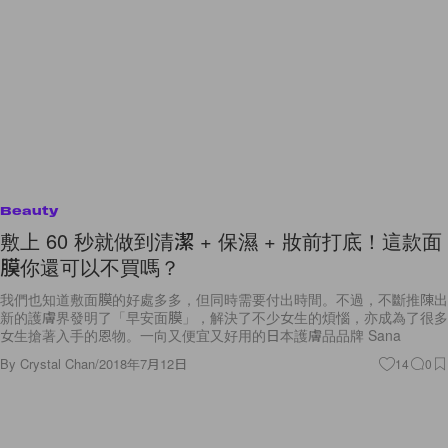
Beauty
敷上 60 秒就做到清潔 + 保濕 + 妝前打底！這款面
膜你還可以不買嗎？
我們也知道敷面膜的好處多多，但同時需要付出時間。不過，不斷推陳出
新的護膚界發明了「早安面膜」，解決了不少女生的煩惱，亦成為了很多
女生搶著入手的恩物。一向又便宜又好用的日本護膚品品牌 Sana
By
Crystal Chan
/
2018年7月12日
14
0