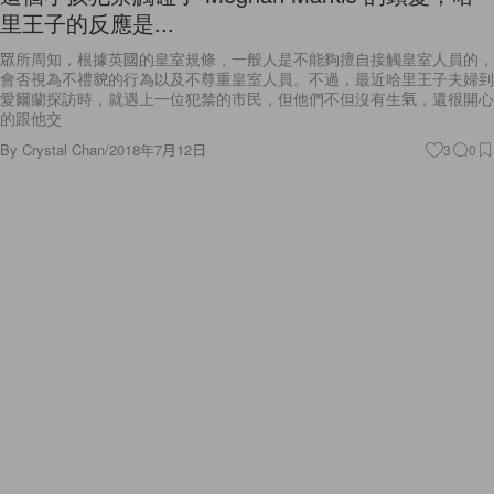
里王子的反應是...
眾所周知，根據英國的皇室規條，一般人是不能夠擅自接觸皇室人員的，
會否視為不禮貌的行為以及不尊重皇室人員。不過，最近哈里王子夫婦到
愛爾蘭探訪時，就遇上一位犯禁的市民，但他們不但沒有生氣，還很開心
的跟他交
By
Crystal Chan
/
2018年7月12日
3
0