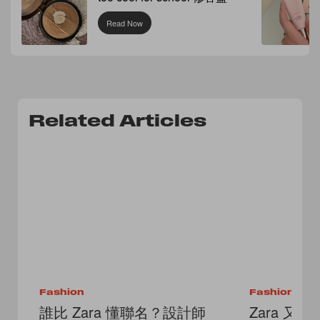
Read Now
Related Articles
Fashion
Fashion
誰比 Zara 懂聯名？設計師
Zara 