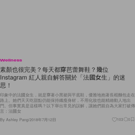
Wellness
素顏也很完美？每天都穿芭蕾舞鞋？幾位
Instagram 紅人親自解答關於「法國女生」的迷
思！
印象中的法國女生，就是穿著小黑裙與平底鞋，優雅地抱著長棍麵包走在
路上。她們天天吃甜點仍能保持纖瘦身材，不用化妝也能精緻動人地出
門。但事實真是這樣嗎？以下舉出常見的誤解，讓她們親自為大家打破傳
言：法國女
By
Ashley Pang
/
2018年7月12日
103
0