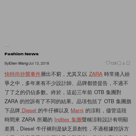
Fashion News
By
Ellen Wang
/
Jul 13, 2018
128
0
快時尚抄襲事件
層出不窮，尤其又以
ZARA
時常捲入紛
爭之中，多年來有不少設計師、品牌都曾提告，不過不
了了之的仍佔多數。終於，這起三年前 OTB 集團對
ZARA 的控訴有了不同的結果。品項包括了 OTB 集團旗
下品牌
Diesel
的牛仔褲以及
Marni
的涼鞋，儘管這段
時間來 ZARA 所屬的
Inditex 集團
聲稱涼鞋設計有明顯
差異，Diesel 牛仔褲則是缺乏原創性，不過根據控訴方