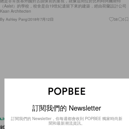
總是非常羨慕外國對古蹟保育的重視，就像這間位於比利時阿爾斯特
（Aalst）的學校，校舍是自19世紀遺留下來的建築，經由荷蘭設計公司
Kaan Architecten
By
Ashley Pang
/
2018年7月12日
38
0
訂閱我們的 Newsletter
訂閱我們的 Newsletter，你每週都會收到 POPBEE 獨家時尚新
Lifestyle
聞和最新潮流資訊。
紋上生活故事：設計感「微刺青」藝術圖案，散發