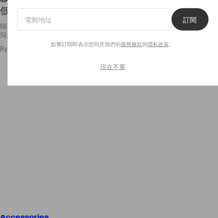
低調仙氣！
訂閱
聊到刺青文化，或許已經不再將它與叛逆劃上等號，反而更多的是獨特性
與紀念意義。而近幾年開始在 Insragram
點擊訂閱即表示您同意我們的
服務條款
與
隱私政策
。
By
Polly Tsai
/
2018年7月12日
586
0
現在不要
Accessories