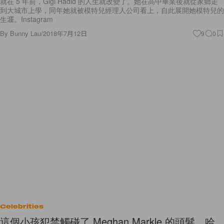
就在 5 年前，Gigi Hadid 的人生就改變了。她在高中畢業後就從家鄉走
到大城市上學，同年她就被模特兒經理人公司看上，自此展開她模特兒的
生涯。Instagram
By
Bunny Lau
/
2018年7月12日
9
0
Celebrities
這個小孩犯禁觸碰了 Meghan Markle 的頭髮，哈