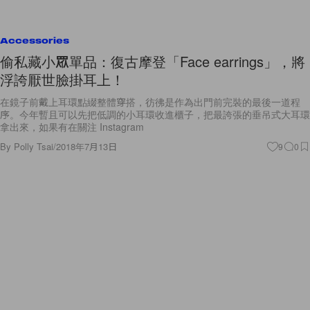
Accessories
偷私藏小眾單品：復古摩登「Face earrings」，將
浮誇厭世臉掛耳上！
在鏡子前戴上耳環點綴整體穿搭，彷彿是作為出門前完裝的最後一道程
序。今年暫且可以先把低調的小耳環收進櫃子，把最誇張的垂吊式大耳環
拿出來，如果有在關注 Instagram
By
Polly Tsai
/
2018年7月13日
9
0