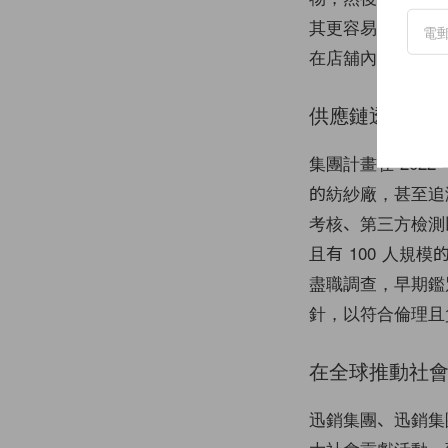
其更容易回收。2
在店舖內進行包材
供應鏈透明度
集團計畫在 202
的紡紗廠，甚至追
考核、第三方檢測
且有 100 人
盡職調查，早期鑑
針，以符合倫理且
在全球推動社
迅銷集團、迅銷集