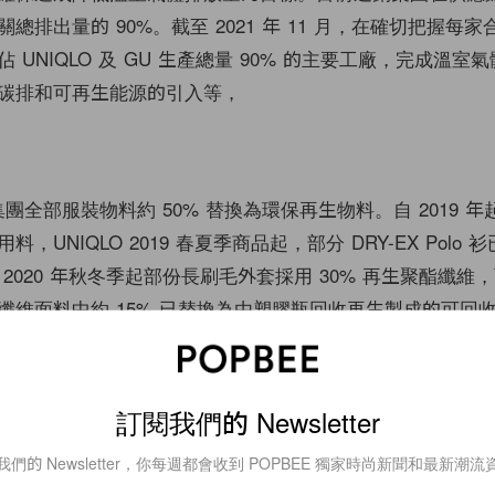
總排出量的 90%。截至 2021 年 11 月，在確切把握每
 UNIQLO 及 GU 生產總量 90% 的主要工廠，完成溫室
碳排和可再生能源的引入等，
將集團全部服裝物料約 50% 替換為環保再生物料。自 2019 
，UNIQLO 2019 春夏季商品起，部分 DRY-EX Polo
2020 年秋冬季起部份長刷毛外套採用 30% 再生聚酯纖維，而 
纖維面料中約 15% 已替換為由塑膠瓶回收再生製成的可回
施
訂閱我們的 Newsletter
利用和回收包材的使用量逐步實現「零廢棄物」目標。2019 
，廢止使用不必要的一次性塑膠製品，逐漸調整相關的包材
我們的 Newsletter，你每週都會收到 POPBEE 獨家時尚新聞和最新潮流
0 年，UNIQLO 和 GU 開始將產品運輸中使用的包裝材料改