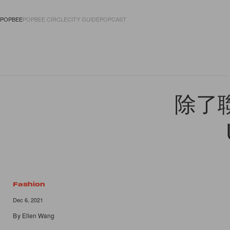
POPBEE
POPBEE CIRCLE
CITY GUIDE
POPCAST
FASHION
ACCES
除了
Fashion
Dec 6, 2021
By
Ellen Wang