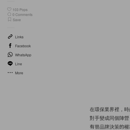
103
Pops
0
Comments
Save
Links
Facebook
WhatsApp
Line
More
在環保業界裡，時
對手變成同個陣營
有替品牌決策的權