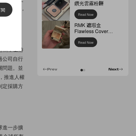
鑽光雲霧粉餅
始試行實測，
訂閱
Read Now
RMK 遮瑕盒
Flawless Cover
Concealer
Read Now
步追溯至上游
過公司自行
關問題。並
Prev
Next
程，推進人權
制定採購方
球進一步擴