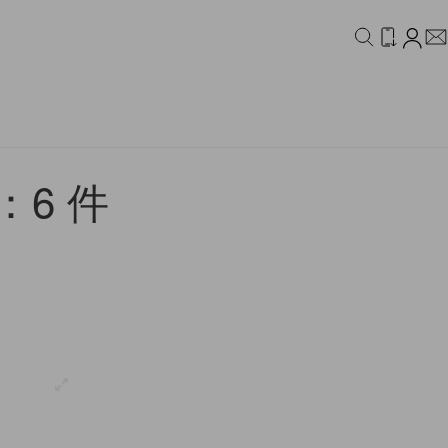
IDEO
CAMPAIGN
6 件
！