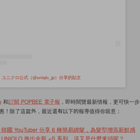
ユニクロ公式（@uniqlo_jp）分享的貼文
b
和
訂閱 POPBEE 電子報
，即時閱覽最新情報，更可快一步
惠！除了這篇外，最近還有以下的報導值得你留意：
國 YouTuber 分享 6 種簡易綁髮，為髮型增添新鮮感
UNIQLO 推出全新 +S 系列，這又是什麼來頭呢？