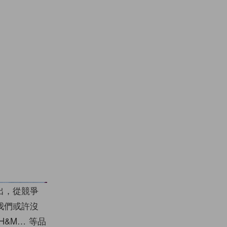
出，從競爭
我們或許沒
&M… 等品