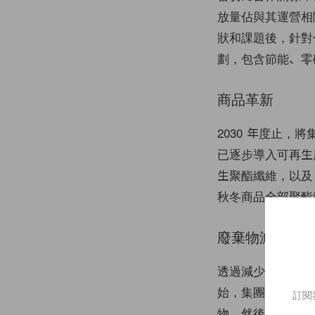
放量佔與其運營相關
狀和課題後，針對佔
劃，包含節能、零
商品革新
2030 年度止，
已逐步導入可再生用料
生聚酯纖維，以及 
秋冬商品全部聚酯
廢棄物減量措
透過減少、替換、再
始，集團制定方針
訂閱
物，然後在 202