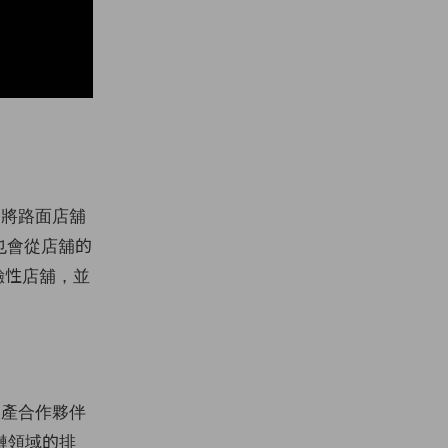
，從將路面店舖
也會從店舖的
驗性店舖，並
與生產合作夥伴
鏈領域的排