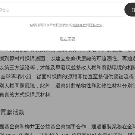
021 年起，為推動包裝等材料的回收，部分地區的店舖將開
的分類、收集和回收處理。
點擊訂閱即表示您同意我們的
服務條款
與
隱私政策
。
與可追溯性
現在不要
2 年 3 月公開所有持續業務往來的成衣工廠名單。將更進一
溯到原材料採購層面，以建立整條供應鏈的可追溯性。再通
以第三方認證等，才能及早發現並整改人權和勞動環境的相
規模的全球專項小組，從面料採購的源頭開始直至整個供應鏈流
別人權問題風險，此外，還會針對植物性和動物性材料分別
負責的方式採購原材料。
會貢獻活動
團基金會和柳井正公益基金會攜手合作，通過服裝業務在全