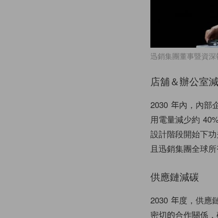
迅銷集團董事暨資深
店舖＆辦公室
2030 年內，內
用電量減少約 4
設計階段開始下功
且迅銷集團全球所
供應鏈減碳
2030 年度，供
密切的合作關係，