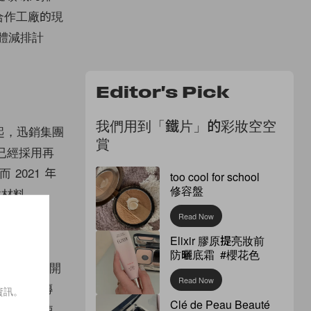
家合作工廠的現
氣體減排計
Editor's Pick
我們用到「鐵片」的彩妝空空
年起，迅銷集團
賞
 衫已經採用再
2021 年
too cool for school
修容盤
收材料。
Read Now
Elixir 膠原提亮妝前
防曬底霜 #櫻花色
年 7 月開
Read Now
與廣告宣傳
資訊。
Clé de Peau Beauté
為單一材料使