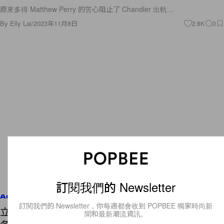
原來多得 Matthew Perry 的苦心阻止了 Chandler 出軌…
By
Elly Lai
/
2023年11月8日
2.8K
0
訂閱我們的 Newsletter
Accessories
訂閱我們的 Newsletter，你每週都會收到 POPBEE 獨家時尚新
立地成熊：Balenciaga 再次攜手 Crocs，鋪滿了秋
聞和最新潮流資訊。