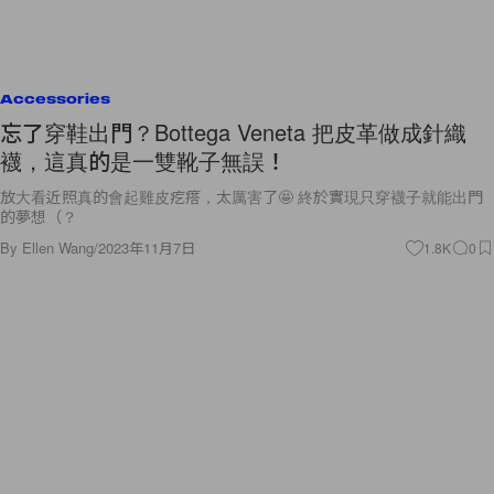
Accessories
忘了穿鞋出門？Bottega Veneta 把皮革做成針織
襪，這真的是一雙靴子無誤！
放大看近照真的會起雞皮疙瘩，太厲害了🤩 終於實現只穿襪子就能出門
的夢想（？
By
Ellen Wang
/
2023年11月7日
1.8K
0