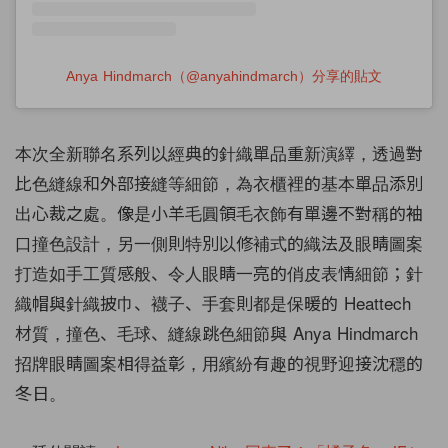
Anya Hindmarch（@anyahindmarch）分享的貼文
本次全新聯名系列以經典的針織單品重新演繹，透過對
比色縫線和外部接縫等細節，為衣櫃裡的基本單品添別
出心裁之處。像是小羊毛圓領毛衣飾有單邊不對稱的袖
口撞色設計，另一側則特別以修補式的織法及眼睛圖案
打造如手工質感般、令人眼睛一亮的俏皮表情細節；針
織帽與針織披巾、襪子、手套則都是保暖的 Heattech
材質，撞色、毛球、縫線跳色細節與 Anya Hindmarch
招牌眼睛圖案相得益彰，用繽紛有趣的視野迎接沈穩的
冬日。