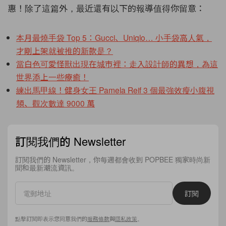
惠！除了這篇外，最近還有以下的報導值得你留意：
本月最燒手袋 Top 5：Gucci、Uniqlo… 小手袋高人氣，
才剛上架就被推的新款是？
當白色可愛怪獸出現在城市裡：走入設計師的異想，為這
世界添上一些療癒！
練出馬甲線！健身女王 Pamela Reif 3 個最強效瘦小腹視
頻、觀次數達 9000 萬
訂閱我們的 Newsletter
訂閱我們的 Newsletter，你每週都會收到 POPBEE 獨家時尚新
聞和最新潮流資訊。
訂閱
點擊訂閱即表示您同意我們的
服務條款
與
隱私政策
。