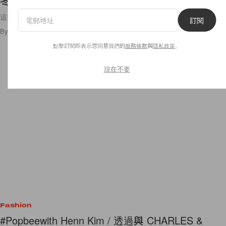
冬療癒的毛絨！
這雙… 寒冷的日子裡必須要擁有吧！！兩個顏色都好可愛😍
訂閱
By
Ellen Wang
/
2023年11月8日
603
0
點擊訂閱即表示您同意我們的
服務條款
與
隱私政策
。
現在不要
Fashion
#Popbeewith Henn Kim / 透過與 CHARLES &