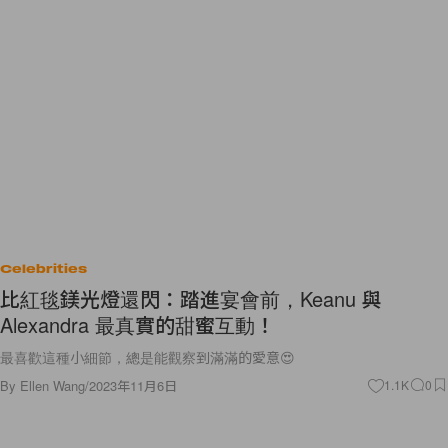
Celebrities
比紅毯鎂光燈還閃：踏進宴會前，Keanu 與
Alexandra 最真實的甜蜜互動！
最喜歡這種小細節，總是能觀察到滿滿的愛意😍
By
Ellen Wang
/
2023年11月6日
1.1K
0