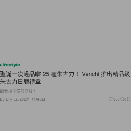
Lifestyle
聖誕一次過品嚐 25 種朱古力！ Venchi 推出精品級
朱古力日曆禮盒
甜食控準備好囤貨！
By
Elly Lai
/
2023年11月6日
806
0