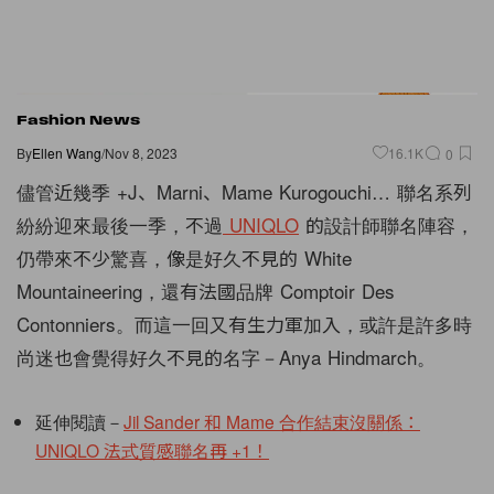
Fashion News
By
Ellen Wang
/
Nov 8, 2023
16.1K
0
儘管近幾季 +J、Marni、Mame Kurogouchi… 聯名系列
紛紛迎來最後一季，不過
UNIQLO
的設計師聯名陣容，
仍帶來不少驚喜，像是好久不見的 White
Mountaineering，還有法國品牌 Comptoir Des
Contonniers。而這一回又有生力軍加入，或許是許多時
尚迷也會覺得好久不見的名字－Anya Hindmarch。
延伸閱讀－
Jil Sander 和 Mame 合作結束沒關係：
UNIQLO 法式質感聯名再 +1！