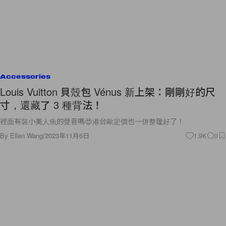
Accessories
Louis Vuitton 貝殼包 Vénus 新上架：剛剛好的尺
寸，還藏了 3 種背法！
裡面有裝小美人魚的聲音嗎😍港台歐定價也一併整理好了！
By
Ellen Wang
/
2023年11月6日
1.9K
0