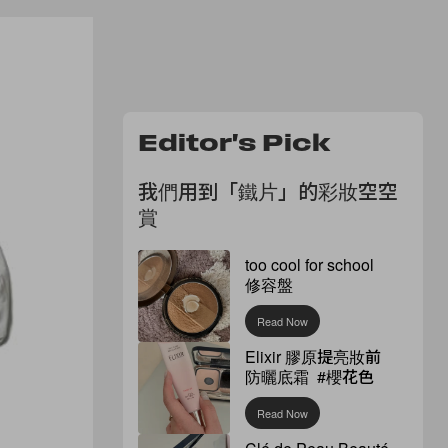
Editor's Pick
我們用到「鐵片」的彩妝空空
賞
too cool for school
修容盤
Read Now
Elixir 膠原提亮妝前
防曬底霜 #櫻花色
Read Now