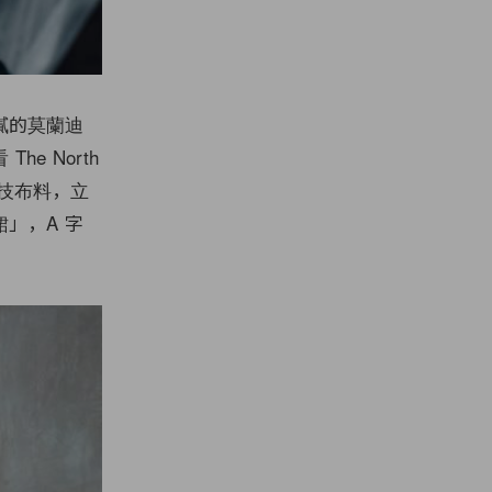
膩的莫蘭迪
e North
風科技布料，立
」，A 字