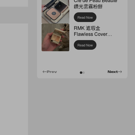
Clé de Peau Beauté
鑽光雲霧粉餅
Read Now
RMK 遮瑕盒
Flawless Cover
Concealer
Read Now
Prev
Next