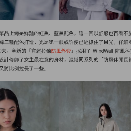
單品上總是鮮豔的紅黑、藍黑配色，這一回以舒服也百看不
三種配色打造，光是第一眼或許便已經抓住了目光，仔細看 Th
下功夫，全新的「寬鬆拉鍊
防風外套
」採用了 WindWall 防
設計修飾了女生最在意的身材，混搭同系列的「防風休閒長裙
又將比例拉長了一些。