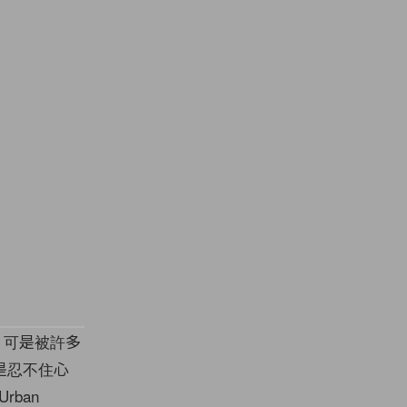
支線，可是被許多
是忍不住心
rban