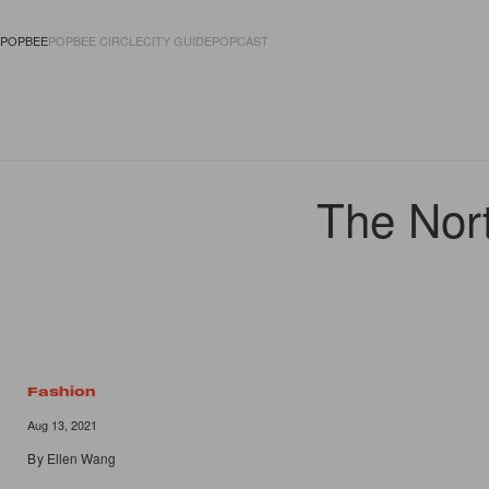
POPBEE
POPBEE CIRCLE
CITY GUIDE
POPCAST
FASHION
ACCES
The N
Fashion
Aug 13, 2021
By
Ellen Wang