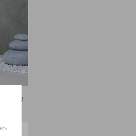
能讓人躍躍
店
逛逛。
資訊。