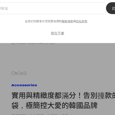
《Toy Story》竟然被這部打敗？2
半年票房排行出爐：這些電影你
嗎！
點擊訂閱即表示您同意我們的
服務條款
與
隱私政策
。
現在不要
誰已經把全部都看完的？
By
Amber Ku
/
2019年7月15日
5
0
Accessories
實用與精緻度都滿分！告別撞款
袋，極簡控大愛的韓國品牌