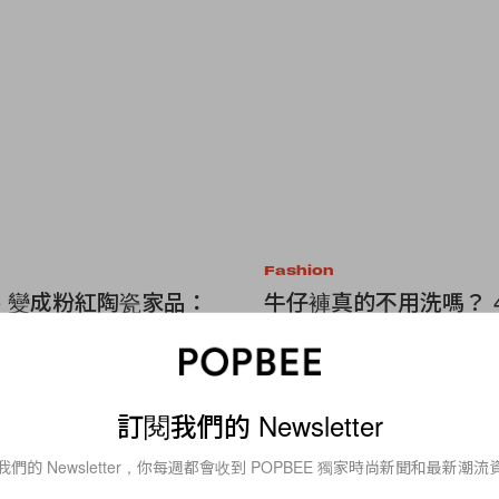
Fashion
logo 變成粉紅陶瓷家品：
牛仔褲真的不用洗嗎？ 
Westman x Nike 聯名系
牛仔褲清洗秘訣，前 Levi
能搶到嗎？
靠這招保養！
訂閱我們的 Newsletter
我們的 Newsletter，你每週都會收到 POPBEE 獨家時尚新聞和最新潮流
Lifestyle