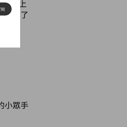
019 上
訂閱
都看過了
的小眾手