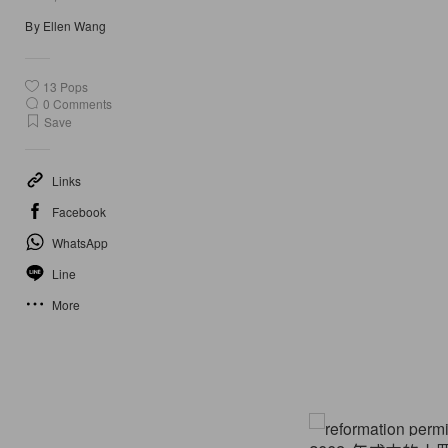
By
Ellen Wang
13
Pops
0
Comments
Save
Links
Facebook
WhatsApp
Line
More