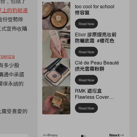
群平台，包括了
too cool for school
r 也穿上的豹紋連
修容盤
這份聲勢除
Read Now
早正式宣佈收購
Elixir 膠原提亮妝前
防曬底霜 #櫻花色
Read Now
roenza
Clé de Peau Beauté
有多少股
鑽光雲霧粉餅
在溝通中承諾
Read Now
環保永續的
RMK 遮瑕盒
Flawless Cover
Concealer
Read Now
 上廣受喜愛的
Prev
Next