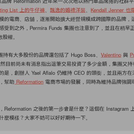
眾品牌 Reformation 近年來一次次地以熱門單品席捲的社
ting List 上的牛仔褲
、
飄逸的婚禮洋裝
、
Kendall Jenne
模的電商、店舖，逐漸開始擴大經營規模成跨國際的品牌，
受到之外，Permira Funds 集團也注意到了，並且在稍
的多數股權。
ds 集團持有大多股份的品牌還包括了 Hugo Boss、
Valentino
與
P
然目前尚未有消息指出這筆交易投資了多少金額，集團又持
，創辦人 Yael Aflalo 仍維持 CEO 的頭銜，並且兩方
，幫助
Reformation
電商市場的發展，同時為維持品牌強調
eformation 之後的第一步會是什麼？這個在 Instagram
什麼模樣？大家不妨可以好好期待一下。