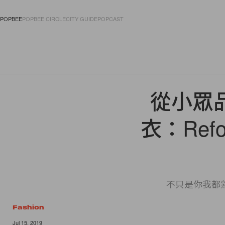
POPBEE
POPBEE CIRCLE
CITY GUIDE
POPCAST
FASHION
ACCES
從小眾品
衣：Ref
不只是你我都熟悉的
Fashion
Jul 15, 2019