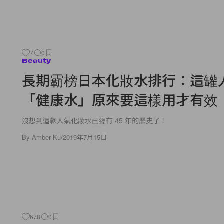
7
0
Beauty
長期霸榜日本化妝水排行：這罐
「健康水」原來要這樣用才有效
沒想到這款人氣化妝水已經有 45 年的歷史了！
By
Amber Ku
/
2019年7月15日
678
0