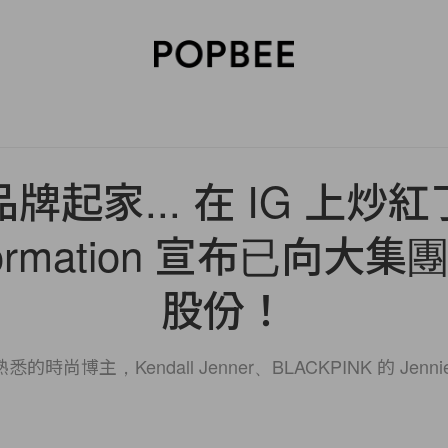
SORIES
BEAUTY
WELLNESS
LIFESTYLE
CELEBRITIES
V
牌起家... 在 IG 上炒
ormation 宣布已向大
股份！
時尚博主，Kendall Jenner、BLACKPINK 的 Jen