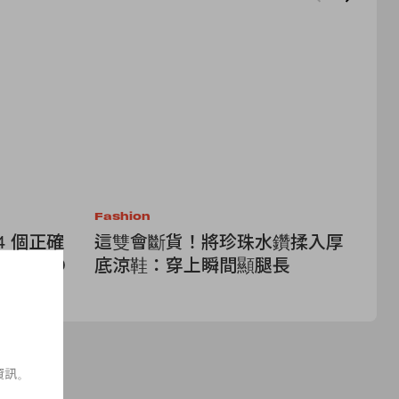
Fashion
Be
4 個正確
這雙會斷貨！將珍珠水鑽揉入厚
美
's CEO
底涼鞋：穿上瞬間顯腿長
L
洽
資訊。