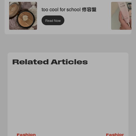
too cool for school 修容盤
Read Now
Related Articles
Fashion
Fashion