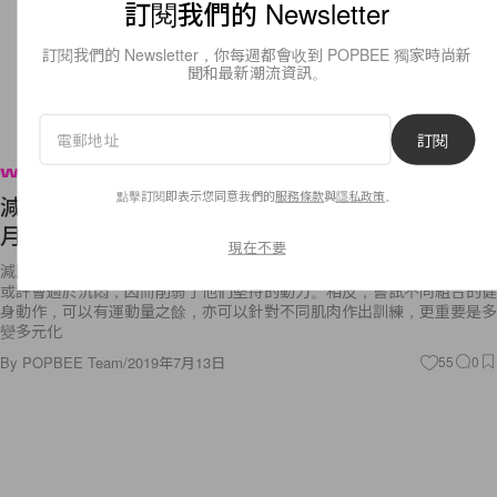
訂閱我們的 Newsletter
訂閱我們的 Newsletter，你每週都會收到 POPBEE 獨家時尚新
聞和最新潮流資訊。
訂閱
Wellness
點擊訂閱即表示您同意我們的
服務條款
與
隱私政策
。
減肥女生注意：每天勤力做這 4 組簡單動作，1 個
月後保証能擁有修身效果！
現在不要
減肥要做運動大概人人都知道，但長時間只做同一種運動，對某些人來說
或許會過於沉悶，因而削弱了他們堅持的動力。相反，嘗試不同組合的健
身動作，可以有運動量之餘，亦可以針對不同肌肉作出訓練，更重要是多
變多元化
By
POPBEE Team
/
2019年7月13日
55
0