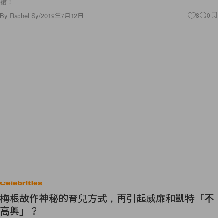
By
Rachel Sy
/
2019年7月12日
8
0
Celebrities
梅根故作神秘的育兒方式，再引起威廉和凱特「不
高興」？
威廉王子甚至「責怪」梅根？