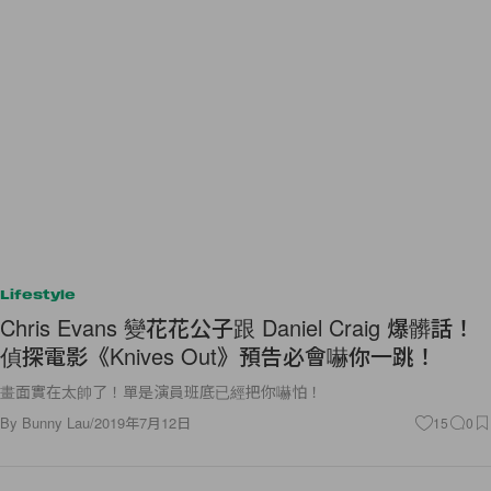
Lifestyle
Chris Evans 變花花公子跟 Daniel Craig 爆髒話！
偵探電影《Knives Out》預告必會嚇你一跳！
畫面實在太帥了！單是演員班底已經把你嚇怕！
By
Bunny Lau
/
2019年7月12日
15
0