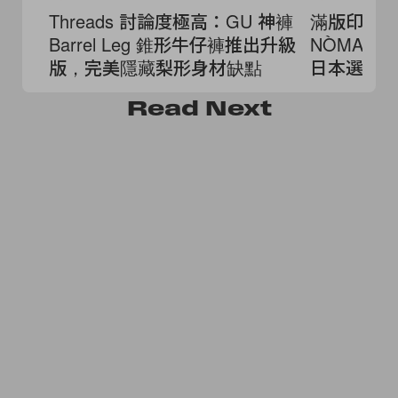
Threads 討論度極高：GU 神褲
滿版印花
Barrel Leg 錐形牛仔褲推出升級
NÒMARHY
版，完美隱藏梨形身材缺點
日本選貨品
Jacket！
Read
Next