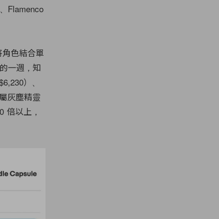
lamenco
將角色結合單
後的一週，知
6,230）、
的就屬灰塵精靈
00 倍以上，