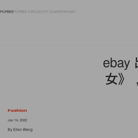
POPBEE
POPBEE CIRCLE
CITY GUIDE
POPCAST
FASHION
ACCES
eba
女》，
Fashion
Jan 14, 2022
By
Ellen Wang