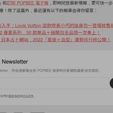
b
和
訂閱 POPBEE 電子報
，即時閱覽最新情報，更可快一步
惠！除了這篇外，最近還有以下的報導值得你留意：
能入手：Louis Vuitton 這款修長小巧的隨身包一登場就售
 2022 春夏系列，30 款單品＋極簡包全品項一次奉上！
日本占卜網站，2022「星座＋血型」運勢排行榜公開！
ewsletter
sletter，你每週都會收到 POPBEE 獨家時尚新聞和最新潮流資訊。
意我們的
服務條款
與
隱私政策
。