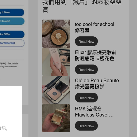
我們用到「鐵片」的彩妝空空
賞
too cool for school
修容盤
Read Now
Elixir 膠原提亮妝前
防曬底霜 #櫻花色
Read Now
Clé de Peau Beauté
鑽光雲霧粉餅
Read Now
RMK 遮瑕盒
Flawless Cover
Concealer
Read Now
資訊。