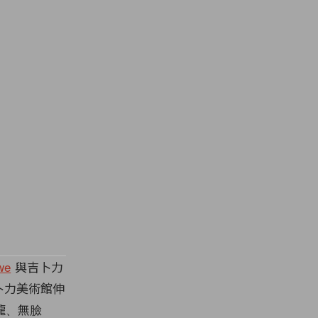
we
與吉卜力
吉卜力美術館伸
龍、無臉