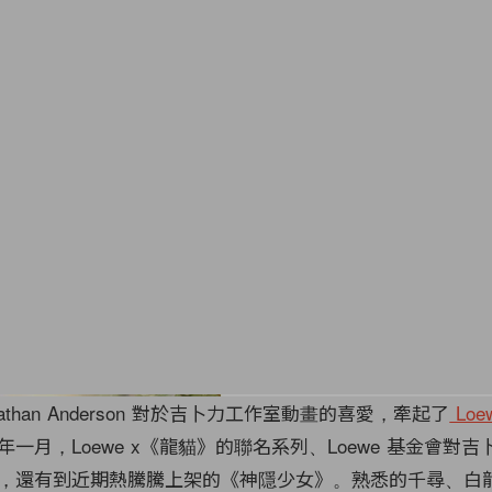
athan Anderson 對於吉卜力工作室動畫的喜愛，牽起了
Loe
一月，Loewe x《龍貓》的聯名系列、Loewe 基金會對
，還有到近期熱騰騰上架的《神隱少女》。熟悉的千尋、白