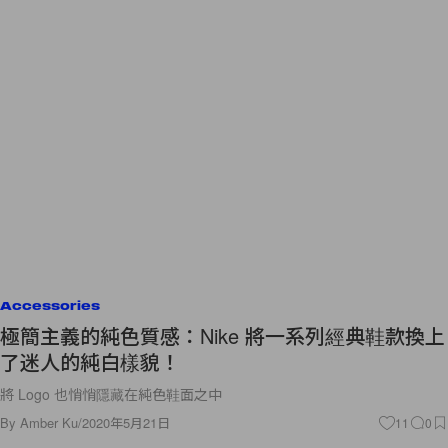
Accessories
極簡主義的純色質感：Nike 將一系列經典鞋款換上
了迷人的純白樣貌！
將 Logo 也悄悄隱藏在純色鞋面之中
By
Amber Ku
/
2020年5月21日
11
0