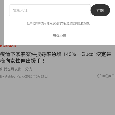
訂閱
點擊訂閱即表示您同意我們的
服務條款
與
隱私政策
。
現在不要
Fashion
疫情下家暴案件搜尋率急增 143%⋯Gucci 決定這
樣向女性伸出援手！
你我也可以出一分力！
By
Ashley Pang
/
2020年5月21日
18
0