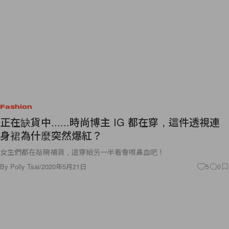
Fashion
正在缺貨中......時尚博主 IG 都在穿，這件透視連
身裙為什麼突然爆紅？
女生們都在敲碗補貨，這穿給另一半看會噴鼻血吧！
By
Polly Tsai
/
2020年5月21日
5
0