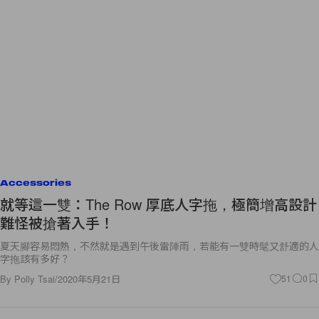
Accessories
就等這一雙：The Row 厚底人字拖，極簡增高設計
難怪被搶著入手！
夏天腳容易悶熱，不然就是遇到午後雷陣雨，若能有一雙時髦又舒適的人
字拖該有多好？
By
Polly Tsai
/
2020年5月21日
51
0