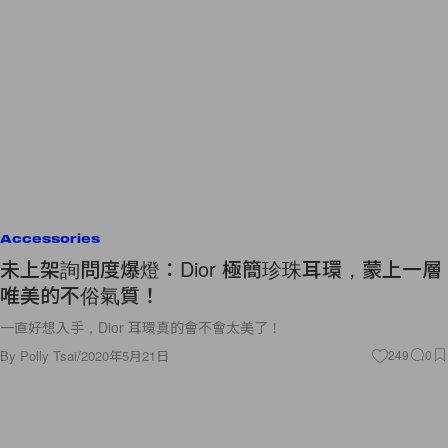
Accessories
未上架詢問度爆燈：Dior 極簡珍珠耳環，蒙上一層
唯美的不俗氣質！
一直好想入手，Dior 耳環真的會不會太美了！
By
Polly Tsai
/
2020年5月21日
249
0