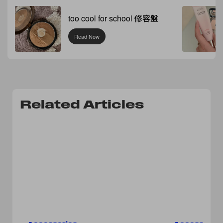
too cool for school 修容盤
Read Now
Related Articles