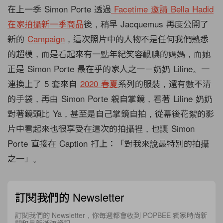
在上一季 Simon Porte 透過
Facetime 邀請 Bella Hadid
在家拍攝新一季商品
後，稍早 Jacquemus 再度公開了
新的
Campaign
，這次照片中的人物不是任何我們熟悉
的超模，而是看起來有一點年紀笑容靦腆的媽媽，而她
正是 Simon Porte 最在乎的家人之一－奶奶 Liline。一
連換上了 5 套來自
2020 春夏
系列的服裝，還有數不清
的手袋，再由 Simon Porte 親自掌鏡，看著 Liline 奶奶
對著鏡頭比 Ya，甚至是自己掌鏡自拍，從幕後花絮的影
片中看起來也很享受在這次的拍攝裡，也讓 Simon
Porte 直接在 Caption 打上：「對我來說最特別的拍攝
之一」。
訂閱我們的 Newsletter
訂閱我們的 Newsletter，你每週都會收到 POPBEE 獨家時尚新
聞和最新潮流資訊。