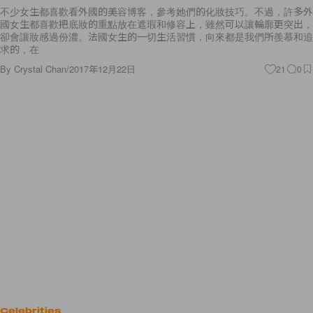
不少女生都喜歡看外國的美容博客，參考她們的化妝技巧。不過，許多外
國女生都喜歡把底妝的重點放在遮瑕和修容上，雖然可以讓輪廓更突出，
卻會讓妝感過份濃。法國女生的一切生活習慣，向來都是我們所羨慕和追
求的，在
By
Crystal Chan
/
2017年12月22日
21
0
Celebrities