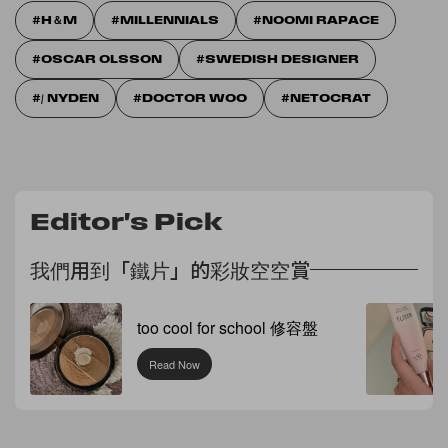
H＆M
MILLENNIALS
NOOMI RAPACE
OSCAR OLSSON
SWEDISH DESIGNER
/ NYDEN
DOCTOR WOO
NETOCRAT
Editor's Pick
我們用到「鐵片」的彩妝空空賞
too cool for school 修容盤
Read Now