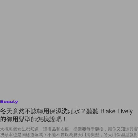
Beauty
冬天竟然不該轉用保濕洗頭水？聽聽 Blake Lively
的御用髮型師怎樣說吧！
大概每個女生都知道，護膚品和衣服一樣需要每季更換，那你又知道其實
洗頭水也是同樣道理嗎？不過不要以為夏天用清爽型，冬天用保濕型就對
了，聽聽 Blake Lively 的御用髮型師 Rod Ortega