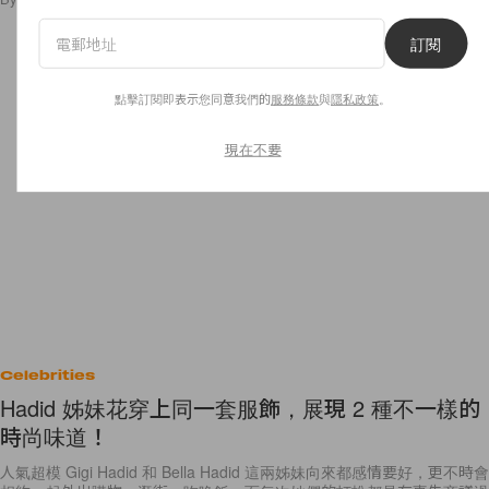
訂閱
點擊訂閱即表示您同意我們的
服務條款
與
隱私政策
。
現在不要
Celebrities
Hadid 姊妹花穿上同一套服飾，展現 2 種不一樣的
時尚味道！
人氣超模 Gigi Hadid 和 Bella Hadid 這兩姊妹向來都感情要好，更不時會
相約一起外出購物、逛街、吃晚飯，而每次她們的打扮都是有事先商議過
－可能是以 Theme