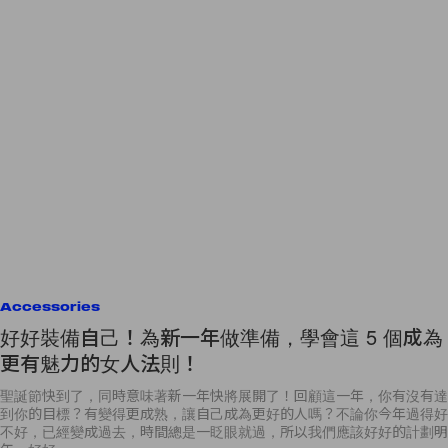
Accessories
好好裝備自己！為新一年做準備，學會這 5 個成為
更有魅力的女人法則！
聖誕節快到了，同時意味著新一年快將展開了！回顧這一年，你有沒有達
到你的目標？有變得更成熟，讓自己成為更好的人嗎？不論你今年過得好
不好，已經變成過去，時間總是一眨眼就過，所以我們應該好好的計劃明