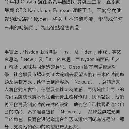
今年初 Olsson 獲任命為集團創新實驗室主管，直接向
集團 CEO Karl-Johan Persson 匯報工作。至於今次他
帶領新品牌 / Nyden，將以「 不追隨潮流、季節或任何
日期的時裝周 」為出發點發售商品。
事實上，/ Nyden 由瑞典語「 ny 」及「 den 」組成，英文
意思為「 New 」及「 It 」的意思，而 Nyden 前面的「 ／
」符號，意味共同創造的意思。Olsson 跟其團隊透過哲
學、社會學及市場研究 3 大範疇去展望人們在未來的時尚取
態及購物方式，他們更稱顧客為「 Netocrat 」，意謂這幫
人將會對真實性、信譽及個性更為敏感，而傳統由上而下的
時尚品牌模式將不會在他們身上發揮作用，換句話說，他們
將不會再受制於時尚品牌的決定，他們會自己找尋最適合自
己的時尚。為了服務這群「 Netocrat 」，品牌並無定形自
己的角色，反而會通過邀請合作形式讓他們成為過程的一部
分，支持他們心中的慾望或奇思妙想。