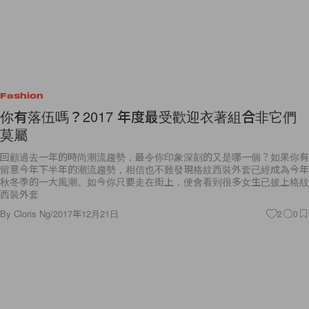
Fashion
你有落伍嗎？2017 年度最受歡迎衣著組合非它們
莫屬
回顧過去一年的時尚潮流趨勢，最令你印象深刻的又是哪一個？如果你有
留意今年下半年的潮流趨勢，相信也不難發現格紋西裝外套已經成為今年
秋冬季的一大風潮。如今你只要走在街上，便會看到很多女生已披上格紋
西裝外套
By
Cloris Ng
/
2017年12月21日
2
0