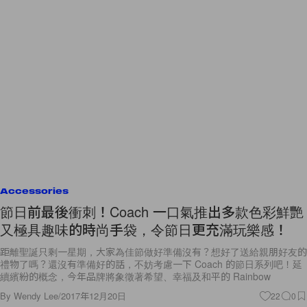
Accessories
節日前最後衝刺！Coach 一口氣推出多款色彩鮮艷
又極具趣味的時尚手袋，令節日更充滿玩樂感！
距離聖誕只剩一星期，大家為佳節做好準備沒有？想好了送給親朋好友的
禮物了嗎？還沒有準備好的話，不妨考慮一下 Coach 的節日系列吧！延
續繽紛的概念，今年品牌將象徵著希望、幸福及和平的 Rainbow
By
Wendy Lee
/
2017年12月20日
22
0