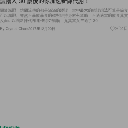
關於減肥，坊間流傳的都是滿滿的謬誤，當中最大的錯誤想法可算是節食
可以減肥。雖然不暴飲暴食的確對維持身材有幫助，不過適當的飲食其實
反而可以讓新陳代謝運作得更暢順，尤其當女生過了 30
By
Crystal Chan
/
2017年12月20日
2
0
Lifestyle
體驗生活才是真正的旅行！新一年要跟著 Airbnb