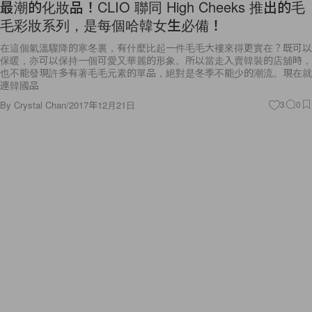
毛彩妝系列，是每個哈韓女生必備！
在這個氣溫驟降的寒冬裏，有什麼比起一件毛毛大褸來得更實在？既可以
保暖，亦可以保持一個可愛又華麗的形象。所以當走入賣韓裝的店舖時，
也不能發現許多有著毛毛元素的單品，絕對是冬季不能少的潮流。現在就
連韓國品
By
Crystal Chan
/
2017年12月21日
3
0