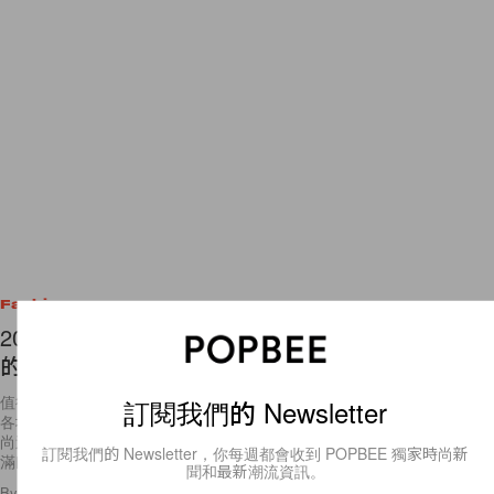
Fashion
2017 街頭時尚𣊬間大集合：值得你來年一再參考
的 50 個街拍造型！
值得女生參考的時尚造型，除了出現在各大品牌的天橋上，還出現在世界
各地的街頭巷尾，尤其是在時裝週舉行期間。比起天橋上的造型，或者時
訂閱我們的 Newsletter
尚達人的街拍穿搭更加「貼地」，因此也更具參考價值，為我們提供了滿
滿的穿搭
訂閱我們的 Newsletter，你每週都會收到 POPBEE 獨家時尚新
By
Angel Fong
/
2017年12月21日
8
0
聞和最新潮流資訊。