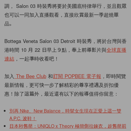
調，
Salon 03
時裝秀將要於美國底特律舉行，並且觀眾
也可以一同加入直播觀看，直接欣賞最新一季超燒單
品。
Bottega Veneta Salon 03 Detroit
時裝秀，
將於台灣與香
港時間
10
月
22
日早上９點，奉上前導影片與
全球直播
連結
，一起準時收看吧！
加入
The Bee Club
和
訂閱 POPBEE 電子報
，即時閱覽
最新情報，更可快一步了解精彩的尊享禮遇及折扣優
惠！除了這篇外，最近還有以下的報導值得你留意：
別再 Nike、New Balance，時髦女生現在正愛上這一雙
A.P.C. 波鞋！
日本秒售罄：UNIQLO x Theory 極簡側拉鍊衣，趁售罄前