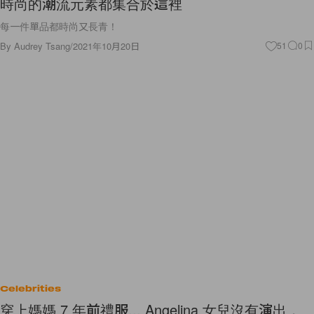
每一件單品都時尚又長青！
By
Audrey Tsang
/
2021年10月20日
51
0
Celebrities
穿上媽媽 7 年前禮服... Angelina 女兒沒有演出，
卻成為首映焦點！