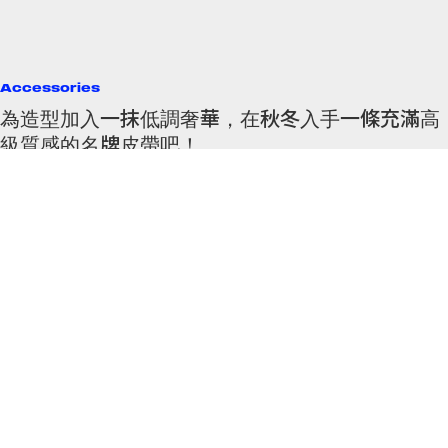
Accessories
為造型加入一抹低調奢華，在秋冬入手一條充滿高
級質感的名牌皮帶吧！
不但能勾勒腰線，更能點綴造型！
By
Cindy Chim
/
2021年10月20日
15
0