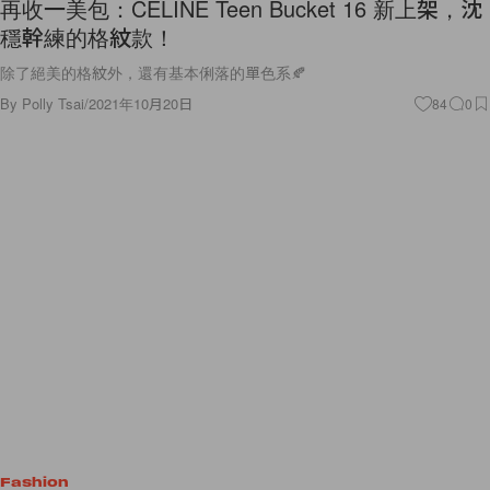
穩幹練的格紋款！
除了絕美的格紋外，還有基本俐落的單色系🍂
By
Polly Tsai
/
2021年10月20日
84
0
Fashion
90 年代美式休閒運動風潮回歸：衛衣如何穿出層次