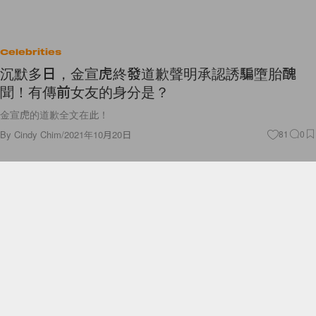
Celebrities
沉默多日，金宣虎終發道歉聲明承認誘騙墮胎醜
聞！有傳前女友的身分是？
金宣虎的道歉全文在此！
By
Cindy Chim
/
2021年10月20日
81
0