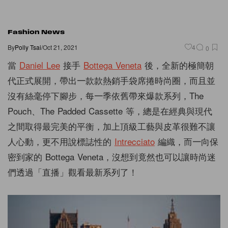
Fashion News
By
Polly Tsai
/
Oct 21, 2021
4
0
當
Daniel Lee
接手
Bottega Veneta
後，全新的極簡朝
代正式展開，帶出一款款熱銷手袋席捲時尚圈，而且並
沒有絲毫停下腳步，每一季依舊帶來爆款系列，The
Pouch、The Padded Cassette 等，總是在經典與現代
之間取得最完美的平衡，加上頂級工藝與皮革很難不讓
人心動，更不用說標誌性的
Intrecciato
編織，而一向保
密到家的 Bottega Veneta，沒想到竟然也可以讓時尚迷
們透過「直播」觀看最新系列了！