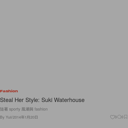
Fashion
Steal Her Style: Suki Waterhouse
隨著 sporty 風潮與 fashion
By
Yuii
/
2014年1月20日
3
0