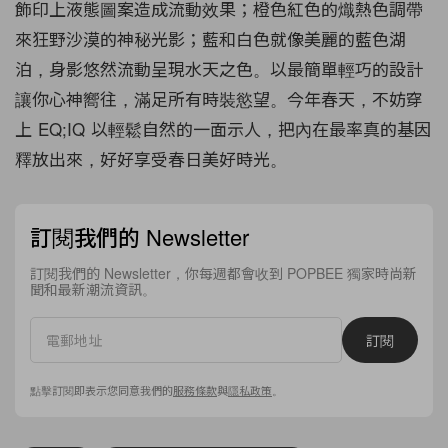
飾印上液態圖案造成流動效果；橙色紅色的熾熱色調帶
來狂野沙漠的神秘光影；藍和白色就像美麗的藍色湖
泊，身影悠然流動呈現水天之色。以最簡單輕巧的設計
讓你心神嚮往，滿足所有時裝慾望。今年春天，不妨穿
上 EQ;IQ 以輕鬆自然的一面示人，把內在最率真的基因
釋放出來，好好享受春日美好時光。
訂閱我們的 Newsletter
訂閱我們的 Newsletter，你每週都會收到 POPBEE 獨家時尚新
聞和最新潮流資訊。
訂閱
點擊訂閱即表示您同意我們的
服務條款
與
隱私政策
。