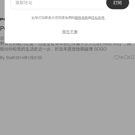
訂閱
點擊訂閱即表示您同意我們的
服務條款
與
隱私政策
。
POPSPOTS
POPSPOTS: Hello Kitty Le Petit Café
現在不要
當一款卡通人物無處不在，並開始進佔你的生活時，或者你不能否認它絕
對有它的魅力之處！而這隻從多年前已俘虜不少人心的 Hello Kitty ，再
度向你和我的生活走近一步。於去年底登陸銅鑼灣 SOGO
By
Staff
/
2014年1月21日
16
0