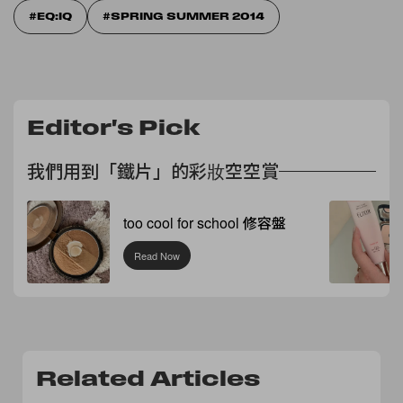
EQ:IQ
SPRING SUMMER 2014
Editor's Pick
我們用到「鐵片」的彩妝空空賞
too cool for school 修容盤
Read Now
Related Articles