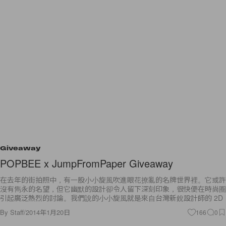
Giveaway
POPBEE x JumpFromPaper Giveaway
在去年的街拍照中，有⼀股⼩⼩旋⾵吹進眼花撩亂的名牌世界裡。它或許
沒有雋永的名望，但它幽默的設計卻令人留下深刻印象，很快便在時尚圈
引起廣泛熱烈的討論。我們說的⼩⼩旋⾵就是來⾃台灣新銳設計師的 2D
By
Staff
/
2014年1月20日
166
0