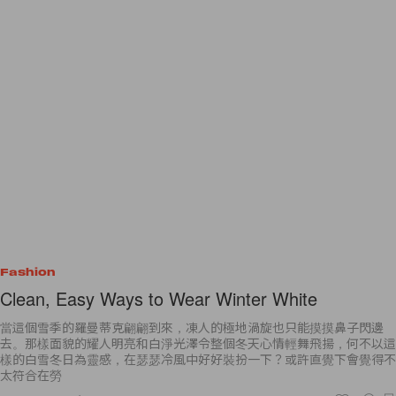
Fashion
Clean, Easy Ways to Wear Winter White
當這個雪季的羅曼蒂克翩翩到來，凍人的極地渦旋也只能摸摸鼻子閃邊
去。那樣面貌的耀人明亮和白淨光澤令整個冬天心情輕舞飛揚，何不以這
樣的白雪冬日為靈感，在瑟瑟冷風中好好裝扮一下？或許直覺下會覺得不
太符合在勞