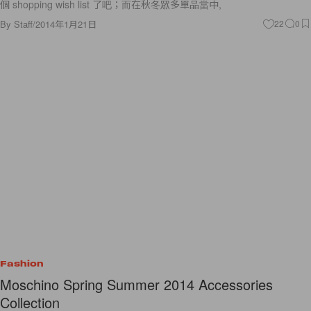
個 shopping wish list 了吧；而在秋冬眾多單品當中,
By
Staff
/
2014年1月21日
22
0
Fashion
Moschino Spring Summer 2014 Accessories
Collection