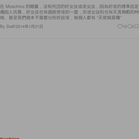
在 Moschino 的眼裏，沒有所謂的好女孩或壞女孩，因為好壞的標準跟定
義因人而異，好女孩也有調皮使壞的一面，而壞女孩則也有天真無暇的時
候。甚至我們根本不需要分別好跟壞，每個人都有 “天使與惡魔”
By
Staff
/
2014年1月21日
13
0
Fashion