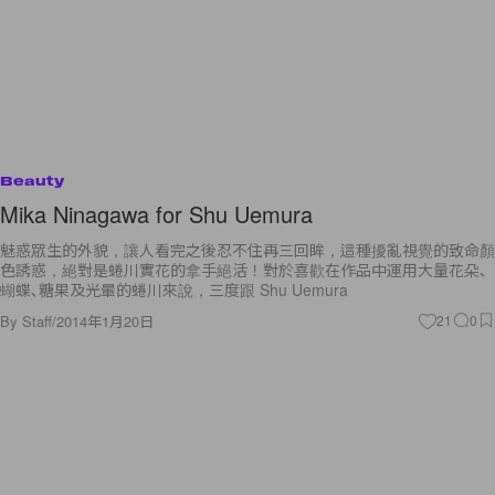
Beauty
Mika Ninagawa for Shu Uemura
魅惑眾生的外貌，讓人看完之後忍不住再三回眸，這種擾亂視覺的致命顏
色誘惑，絕對是蜷川實花的拿手絕活！對於喜歡在作品中運用大量花朵､
蝴蝶､糖果及光暈的蜷川來說，三度跟 Shu Uemura
By
Staff
/
2014年1月20日
21
0