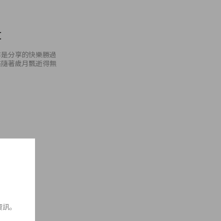
t
非是分享的快樂勝過
感隨著歲月飄逝得無
3 Bags
資訊。