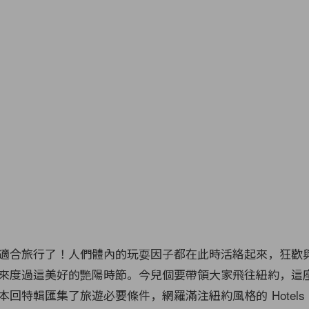
適合旅行了！人們體內的玩耍因子都在此時活絡起來，狂歡
來度過這美好的艷陽時節。今兒個要帶領大家飛往紐約，這
回特輯匯集了旅遊必要條件，網羅滿注紐約風格的 Hotels