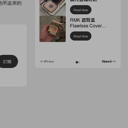
地所追崇的
Read Now
RMK 遮瑕盒
Flawless Cover
Concealer
Read Now
訂閱
Prev
Next