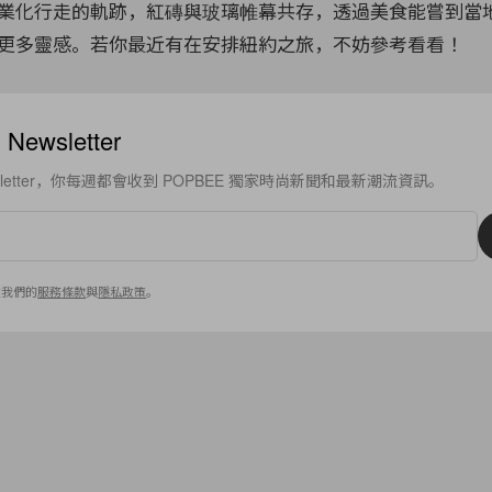
業化行走的軌跡，紅磚與玻璃帷幕共存，透過美食能嘗到當
更多靈感。若你最近有在安排紐約之旅，不妨參考看看！
ewsletter
sletter，你每週都會收到 POPBEE 獨家時尚新聞和最新潮流資訊。
意我們的
服務條款
與
隱私政策
。