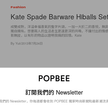
Fashion
Kate Spade Barware Hiballs Se
成雙成對，洋溢幸福喜氣的隻字片語，一加一大於二的喜悅，無
獨自擁有。想要兩人的生活產生更遠更深的共鳴，不讓付出的情
影無蹤，以有形的物品以證明我倆的回憶。Kate
By
Yuii
/
2013年7月24日
2
0
訂閱我們的 Newsletter
Fashion
Chanel Pre-Collection Fall 201
我們的 Newsletter，你每週都會收到 POPBEE 獨家時尚新聞和最新潮流