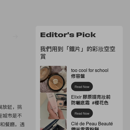
Editor's Pick
我們用到「鐵片」的彩妝空空
賞
too cool for school
修容盤
Read Now
Elixir 膠原提亮妝前
防曬底霜 #櫻花色
與放鬆，挑
Read Now
座城市是不
Clé de Peau Beauté
 和餐廳。透
鑽光雲霧粉餅