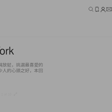
IDEO
CAMPAIGN
ork
與放鬆，挑選最喜愛的
少人的心頭之好，本回
1 of 10