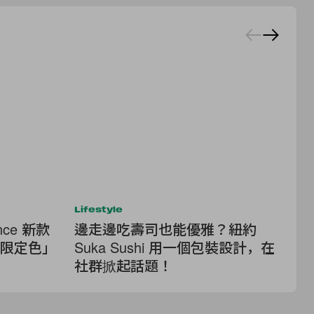
Lifestyle
Ac
ce 新款
邊走邊吃壽司也能優雅？紐約
換
「限定色」
Suka Sushi 用一個包裝設計，在
Ba
社群掀起話題！
款