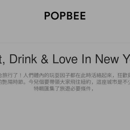
SORIES
BEAUTY
WELLNESS
LIFESTYLE
CELEBRITIES
V
t, Drink & Love In New Y
合旅行了！人們體內的玩耍因子都在此時活絡起來，狂歡
的艷陽時節。今兒個要帶領大家飛往紐約，這座城市是不
特輯匯集了旅遊必要條件，