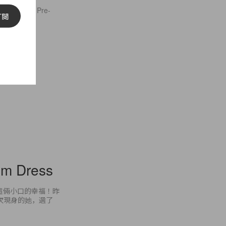
在品牌的 Pre-
訂閱
am Dress
這倆小口的幸福！昨
後首次現身的她，選了