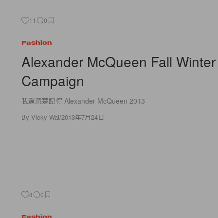
11
0
Fashion
Alexander McQueen Fall Winter
Campaign
我還清楚記得 Alexander McQueen 2013
By
Vicky Wai
/
2013年7月24日
8
0
Fashion