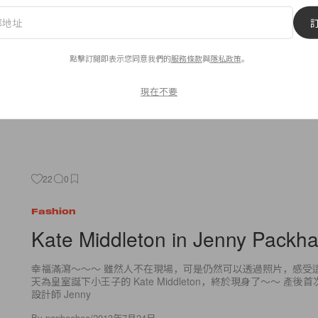
雖然還正處於炎炎的盛夏，但 Chanel 已經稍來今個早秋的信息了。
Collection Fall 2013-14 Bags
By
Bambina
/
2013年7月24日
點擊訂閱即表示您同意我們的
服務條款
與
隱私政策
。
現在不要
22
0
Fashion
Kate Middleton in Jenny Packh
幸福滿瀉～～～ 雖然人不在現場，可是仍然可以透過照片，感受
天為皇室誕下小王子的 Kate Middleton，終於現身了～～ 產
設計師 Jenny
By
popbeebee
/
2013年7月24日