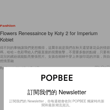
Fashion
Flowers Renessaince by Koty 2 for Imperium
Kobiet
得不到的事物讓我們更想獲得，這莫非就是我們在秋天還望著花朵的情節
嗎，哈哈～色彩帶給人們最直接的視覺衝擊，不需要多餘的點綴，只要有
花兒的繽紛就能點亮整張照片。女孩在樹林中穿上奔放印花的洋裝，與自
然情景融
By
Jasmin
/
2012年10月16日
1
0
訂閱我們的 Newsletter
訂閱我們的 Newsletter，你每週都會收到 POPBEE 獨家時尚新
聞和最新潮流資訊。