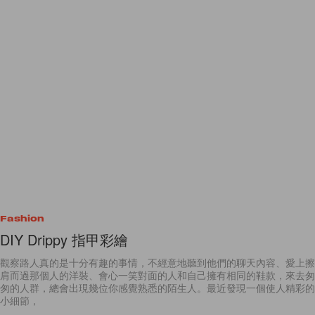
Fashion
DIY Drippy 指甲彩繪
觀察路人真的是十分有趣的事情，不經意地聽到他們的聊天內容、愛上擦
肩而過那個人的洋裝、會心一笑對面的人和自己擁有相同的鞋款，來去匆
匆的人群，總會出現幾位你感覺熟悉的陌生人。最近發現一個使人精彩的
小細節，