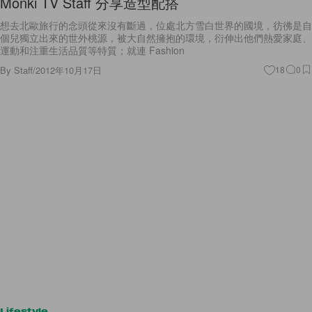
Monki TV Staff 分享造型配搭
想去北歐旅行的念頭從來沒有斷過，位處北方雪白世界的國境，彷彿是自
個兒獨立出來的世外桃源，被大自然擁抱的環境，衍伸出他們熱愛家庭、
運動和注重生活品質等特質；就連 Fashion
By
Staff
/
2012年10月17日
18
0
Lifestyle