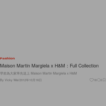
Fashion
Maison Martin Margiela x H&M：Full Collection
早前為大家率先送上 Maison Martin Margiela x H&M
By
Vicky Wai
/
2012年10月16日
18
0