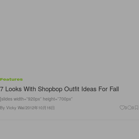
Features
7 Looks With Shopbop Outfit Ideas For Fall
[slides width=”920px” height=”700px”
By
Vicky Wai
/
2012年10月16日
3
0