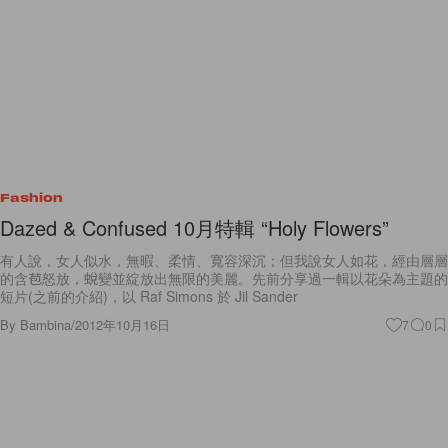
Fashion
Dazed & Confused 10月特輯 “Holy Flowers”
有人說，女人似水，無暇、柔情、寬容深沉；但我說女人如花，經由層層
的含苞怒放，蛻變並綻放出無限的美麗。先前分享過一輯以花朵為主題的
短片(之前的介紹)，以 Raf Simons 於 Jil Sander
By
Bambina
/
2012年10月16日
7
0