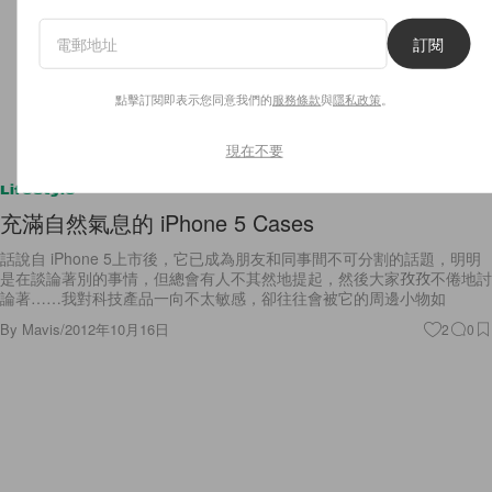
訂閱
點擊訂閱即表示您同意我們的
服務條款
與
隱私政策
。
現在不要
Lifestyle
充滿自然氣息的 iPhone 5 Cases
話說自 iPhone 5上市後，它已成為朋友和同事間不可分割的話題，明明
是在談論著別的事情，但總會有人不其然地提起，然後大家孜孜不倦地討
論著……我對科技產品一向不太敏感，卻往往會被它的周邊小物如
By
Mavis
/
2012年10月16日
2
0