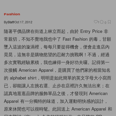
Fashion
By
Staff
/
Oct 17, 2012
1
0
隨著平價品牌在街道上林立而起，由於 Entry Price 非
常親切，不知不覺地我也中了 Fast Fashion 的毒，甘願
墜入這波的漩渦裡，每每只要捉得機會，便會走進店內
晃晃，這無非是購物慾望的忍耐力挑戰啊！不過，經過
多次實戰經驗累積，我也練得一身好功夫囉。記得第一
次接觸 American Apparel，是購買了他們家的相當知名
的 alphabet shirt，明明是如此簡單的英文字母大小寫而
已，卻能讓人左挑右選、止步在店裡許久無法出來；在
認真地逛逛品牌的服飾單品之後，才發現到 American
Apparel 有一分獨特的味道，加入運動明快感的設計，
原來休閒也可以很時髦。此回送上 American Apparel 和