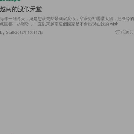
越南的渡假天堂
每年一到冬天，總是想著去熱帶國家渡假，穿著短袖曬曬太陽，把溼冷的
氛圍都一起曬乾，一直以來越南這個國家是不會出現在我的 wish
By
Staff
/
2012年10月17日
1
0