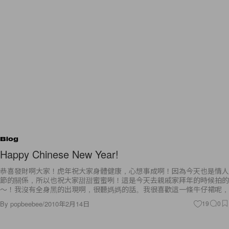
Blog
Happy Chinese New Year!
恭喜發財啊大家！虎年祝大家身體健康，心想事成啊！因為今天也是情人
節的關係，所以也祝大家甜甜蜜蜜咧！這是今天去親戚家拜年的時候拍的
～！我沒有全身黑的出現啊，很聽媽媽的話。我很喜歡這一條牛仔裙呢，
By
popbeebee
/
2010年2月14日
19
0