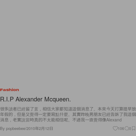
Fashion
R.I.P Alexander Mcqueen.
很多讀者已經留了言，相信大家都知道這個消息了。本來今天打算提早放
年假的，但是又覺得一定要寫點什麼。其實昨晚男朋友已經告訴了我這個
消息，老實說當時真的不太能相信呢。不過我一直覺得像Alexand
By
popbeebee
/
2010年2月12日
106
0