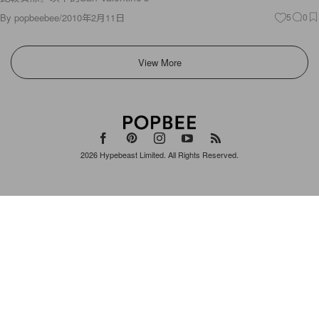
By
popbeebee
/
2010年2月11日
5
0
View More
2026
Hypebeast Limited
. All Rights Reserved.