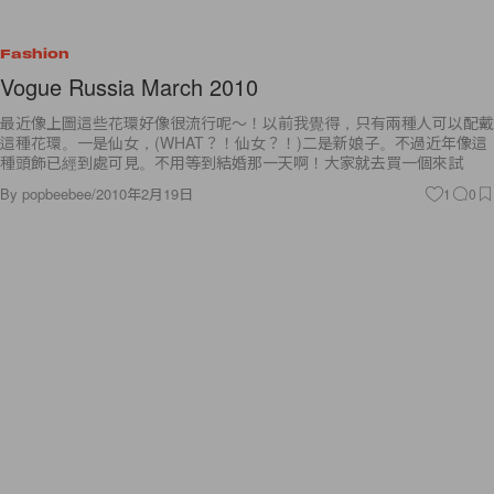
Fashion
Vogue Russia March 2010
最近像上圖這些花環好像很流行呢～！以前我覺得，只有兩種人可以配戴
這種花環。一是仙女，(WHAT？！仙女？！)二是新娘子。不過近年像這
種頭飾已經到處可見。不用等到結婚那一天啊！大家就去買一個來試
By
popbeebee
/
2010年2月19日
1
0