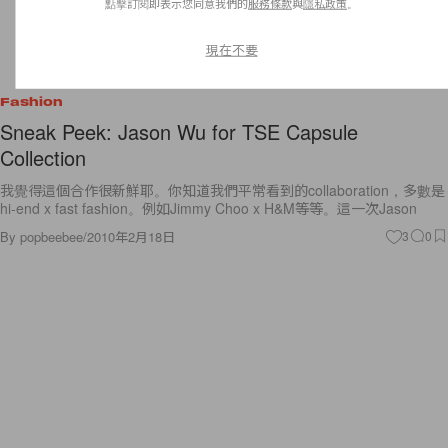
點擊訂閱即表示您同意我們的
服務條款
與
隱私政策
。
現在不要
Fashion
Sneak Peek: Jason Wu for TSE Capsule
Collection
我覺得這個合作很新鮮耶。你知道我們平常看到的collaboration，多數是
hi-end x fast fashion。例如Jimmy Choo x H&M等等。這一次Jason
By
popbeebee
/
2010年2月18日
3
0