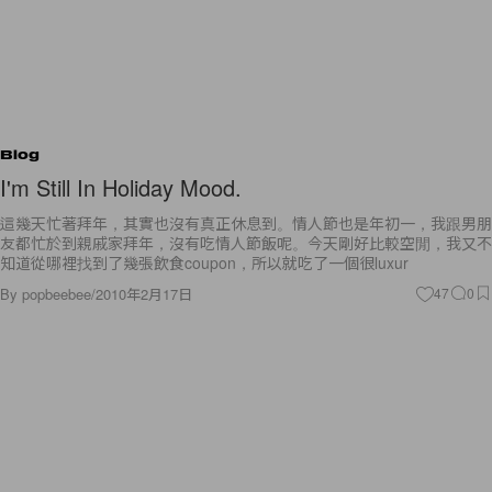
Blog
I'm Still In Holiday Mood.
這幾天忙著拜年，其實也沒有真正休息到。情人節也是年初一，我跟男朋
友都忙於到親戚家拜年，沒有吃情人節飯呢。今天剛好比較空閒，我又不
知道從哪裡找到了幾張飲食coupon，所以就吃了一個很luxur
By
popbeebee
/
2010年2月17日
47
0