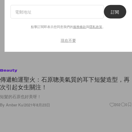
訂閱
點擊訂閱即表示您同意我們的
服務條款
與
隱私政策
。
現在不要
Beauty
傳遞帕運聖火：石原聰美氣質的耳下短髮造型，再
次引起女生關注！
短髮的石原也好美呀！
By
Amber Ku
/
2021年8月23日
202
0