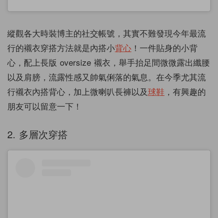
縱觀各大時裝博主的社交帳號，其實不難發現今年最流
行的襯衣穿搭方法就是內搭小
背心
！一件貼身的小背
心，配上長版 oversize 襯衣，舉手抬足間微微露出纖腰
以及肩膀，流露性感又帥氣俐落的氣息。在今季尤其流
行襯衣內搭背心，加上微喇叭長褲以及
球鞋
，有興趣的
朋友可以留意一下！
2. 多層次穿搭