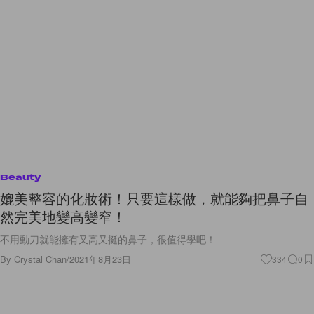
Beauty
媲美整容的化妝術！只要這樣做，就能夠把鼻子自
然完美地變高變窄！
不用動刀就能擁有又高又挺的鼻子，很值得學吧！
By
Crystal Chan
/
2021年8月23日
334
0