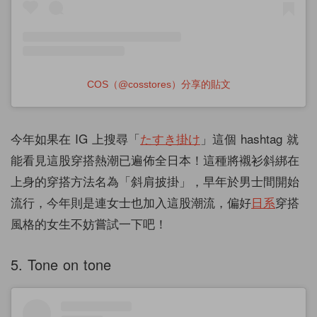
COS（@cosstores）分享的貼文
今年如果在 IG 上搜尋「
たすき掛け
」這個 hashtag 就
能看見這股穿搭熱潮已遍佈全日本！這種將襯衫斜綁在
上身的穿搭方法名為「斜肩披掛」，早年於男士間開始
流行，今年則是連女士也加入這股潮流，偏好
日系
穿搭
風格的女生不妨嘗試一下吧！
5. Tone on tone