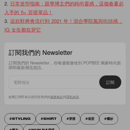
2.
日常造型指南：跟學博主們的時尚靈感，這個春夏必
入手的 5+ 百搭單品！
3.
這款鞋將會流行到 2021 年！混合學院風與街頭感，
IG 女生都在穿它
訂閱我們的 Newsletter
訂閱我們的 Newsletter，你每週都會收到 POPBEE 獨家時尚新
聞和最新潮流資訊。
訂閱
點擊訂閱即表示您同意我們的
服務條款
與
隱私政策
。
STYLING
SHIRT
穿搭
造型
襯衫
襯衣
2021 秋冬穿搭