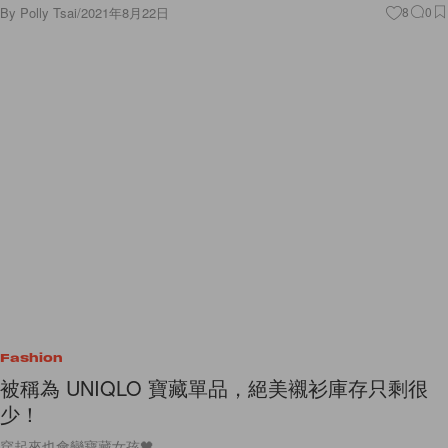
By
Polly Tsai
/
2021年8月22日
8
0
Fashion
被稱為 UNIQLO 寶藏單品，絕美襯衫庫存只剩很
少！
穿起來也會變寶藏女孩🖤