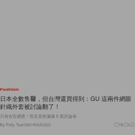
Fashion
日本全數售罄，但台灣還買得到：GU 這兩件網眼
針織外套被討論翻了！
只有在官網賣！而且竟然滿滿 5 星評論🤩
By
Polly Tsai
/
2021年8月22日
78
0