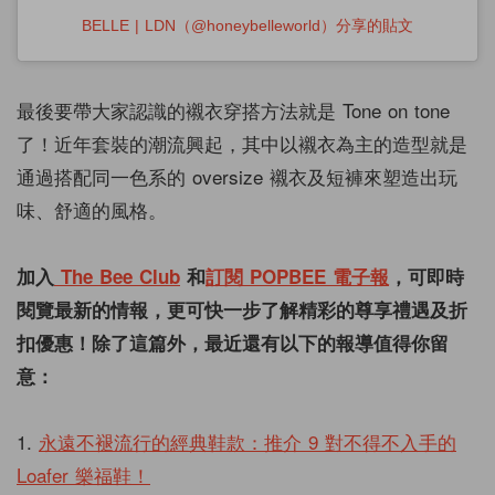
BELLE | LDN（@honeybelleworld）分享的貼文
最後要帶大家認識的襯衣穿搭方法就是 Tone on tone
了！近年套裝的潮流興起，其中以襯衣為主的造型就是
通過搭配同一色系的 oversize 襯衣及短褲來塑造出玩
味、舒適的風格。
加入
The Bee Club
和
訂閱 POPBEE 電子報
，可即時
閱覽最新的情報，更可快一步了解精彩的尊享禮遇及折
扣優惠！除了這篇外，最近還有以下的報導值得你留
意：
1.
永遠不褪流行的經典鞋款：推介 9 對不得不入手的
Loafer 樂福鞋！