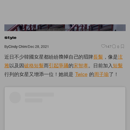
Image by Instagram @twicetagram
Style
By
Cindy Chim
/
Dec 28, 2021
147
0
近日不少韓國女星都紛紛換掉自己的招牌
長髮
，像是
泫
雅
以及因
破格短髮
而
引起爭議
的
宋智孝
。日前加入
短髮
行列的女星又增添一位！她就是
Twice
的
周子瑜
了！