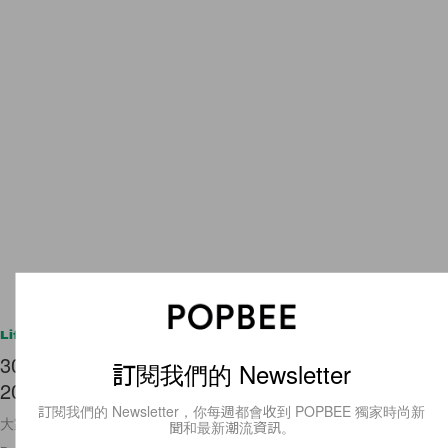
Lifestyle
30 億次下載，甚至超越 Google：Tik Tok 拿下
訂閱我們的 Newsletter
2021 流量榜首！
訂閱我們的 Newsletter，你每週都會收到 POPBEE 獨家時尚新
大家每天都花多少時間看 Tik Tok 呢？
聞和最新潮流資訊。