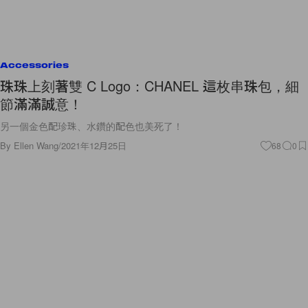
Accessories
珠珠上刻著雙 C Logo：CHANEL 這枚串珠包，細
節滿滿誠意！
另一個金色配珍珠、水鑽的配色也美死了！
By
Ellen Wang
/
2021年12月25日
68
0