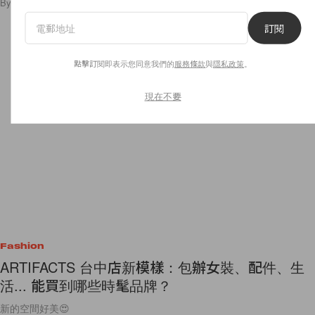
By
Ellen Wang
/
2021年12月27日
9
0
訂閱
點擊訂閱即表示您同意我們的
服務條款
與
隱私政策
。
現在不要
Fashion
ARTIFACTS 台中店新模樣：包辦女裝、配件、生
活... 能買到哪些時髦品牌？
新的空間好美😍