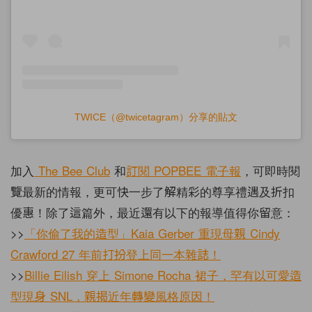
TWICE（@twicetagram）分享的貼文
加入
The Bee Club
和
訂閱
POPBEE
電子報
，可即時閱
覽最新的情報，更可快一步了解精彩的尊享禮遇及折扣
優惠！除了這篇外，最近還有以下的報導值得你留意：
>>
「你偷了我的造型」Kaia Gerber 重現母親 Cindy
Crawford 27 年前打扮登上同一本雜誌！
>>
Billie Eilish 穿上 Simone Rocha 裙子，罕有以可愛造
型現身 SNL，親揭近年轉變風格原因！