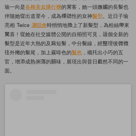
瑜一向是
各種美女排行榜
的常客，她一頭嫵媚的長髮也
伴隨她從出道至今，成為標誌性的女神
髮型
。近日子瑜
亮相 Twice
演唱會
時悄悄地換上了新髮型，為粉絲帶來
驚喜！從她在社交媒體公開的自拍照可見，這個全新的
髮型是近年大熱的及肩短髮，中分髮線，經整理後微微
往外捲的髮尾，加上霧啡色的
髮色
，襯托出小巧的五
官，增添成熟俐落的韻味，展現出與昔日截然不同的一
面。