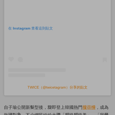
在 Instagram 查看這則貼文
TWICE（@twicetagram）分享的貼文
自子瑜公開新髮型後，旋即登上韓國熱門
搜尋榜
，成為
熱議對象，不少網民紛紛大讚「超級超級美」、「我覺