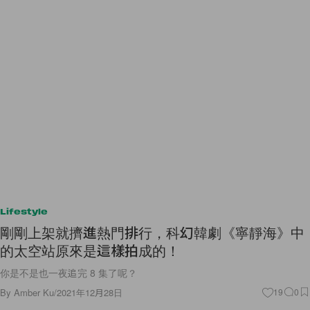
Lifestyle
剛剛上架就擠進熱門排行，科幻韓劇《寧靜海》中
的太空站原來是這樣拍成的！
你是不是也一夜追完 8 集了呢？
By
Amber Ku
/
2021年12月28日
19
0