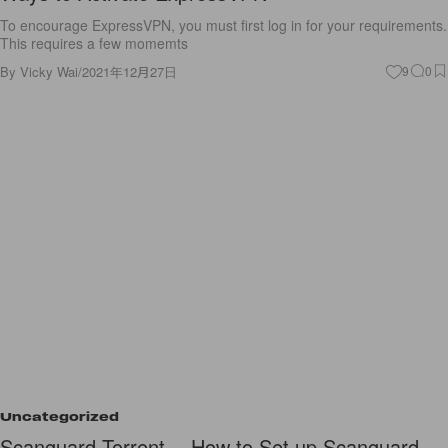
To encourage ExpressVPN, you must first log in for your requirements.
This requires a few momemts
By
Vicky Wai
/
2021年12月27日
9
0
Uncategorized
Scanguard Torrent -- How to Set up Scanguard