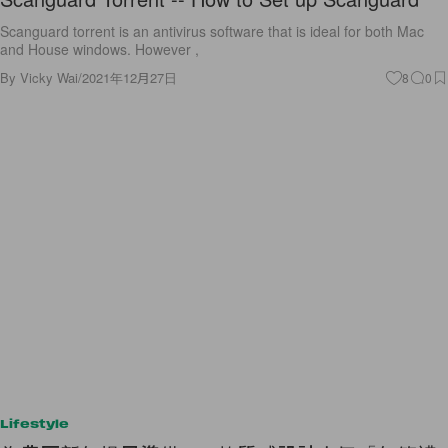
Scanguard torrent is an antivirus software that is ideal for both Mac
and House windows. However ,
By
Vicky Wai
/
2021年12月27日
8
0
Lifestyle